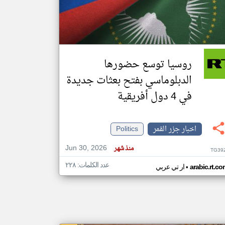
klyoum.com
تغيير الدولة
مصادر الأخبار من جزر القمر
روسيا توسع حضورها
اخبار جزر القمر على مدار الساعة
الدبلوماسي بفتح بعثات جديدة
أهم اخبار جزر القمر العاجلة والمباشرة
في 4 دول أفريقية
اخبار جزر القمر
Politics
Jun 30, 2026
منذ شهر
TG39
عدد الكلمات: ٢٢٨
•
arabic.rt.c
ار تي عربي