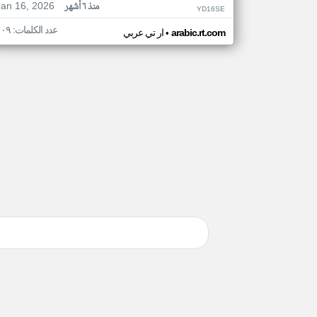
Jan 16, 2026
منذ ٦ أشهر
YD16SE
عدد الكلمات: ١٠٩
•
arabic.rt.com
ار تي عربي