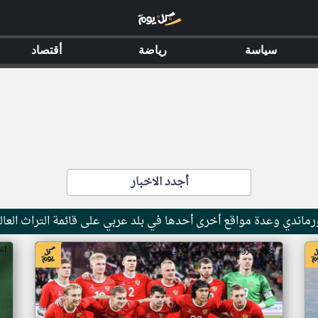
سياسة
رياضة
أقتصاد
أجدد الاخبار
ماندي وعدة مواقع أخرى أحدها في بلد عربي على قائمة التراث العال
اخبار جزر القمر من ار تي عربي
اخ