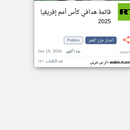
قائمة هدافي كأس أمم إفريقيا
2025
اخبار جزر القمر
Politics
Jan 19, 2026
منذ ٦ أشهر
QG60Y
عدد الكلمات: ١٤١
•
arabic.rt.c
ار تي عربي