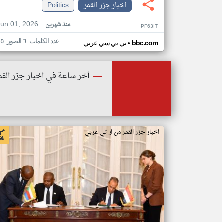
اخبار جزر القمر
Politics
Jun 01, 2026
منذ شهرين
PF63IT
عدد الكلمات: ٦ الصور: ٢٥
•
bbc.com
بي بي سي عربي
أخر ساعة في اخبار جزر القم
اخبار جزر القمر من ار تي عربي