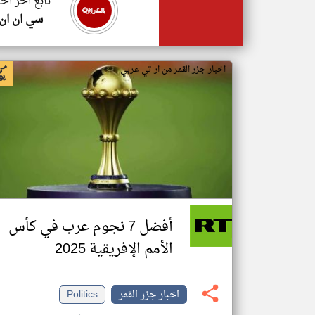
تابع اخر اخب
سي ان ان
اخبار جزر القمر من ار تي عربي
أفضل 7 نجوم عرب في كأس
الأمم الإفريقية 2025
اخبار جزر القمر
Politics