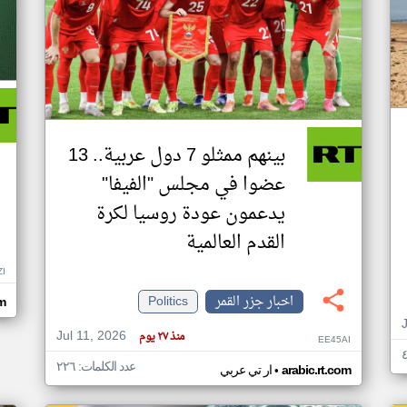
بينهم ممثلو 7 دول عربية.. 13
عضوا في مجلس "الفيفا"
يدعمون عودة روسيا لكرة
القدم العالمية
ZI
اخبار جزر القمر
Politics
om
Jul 11, 2026
منذ ٢٧ يوم
EE45AI
عدد الكلمات: ٢٢٦
•
arabic.rt.com
ار تي عربي