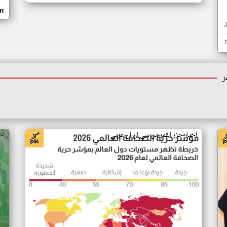
om
ر
اخبار جزر القمر من سي ان ان عربي
اخ