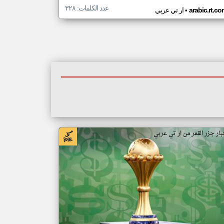
عدد الكلمات: ٣٢٨
•
arabic.rt.c
ار تي عربي
بار جزر القمر من ار تي عربي