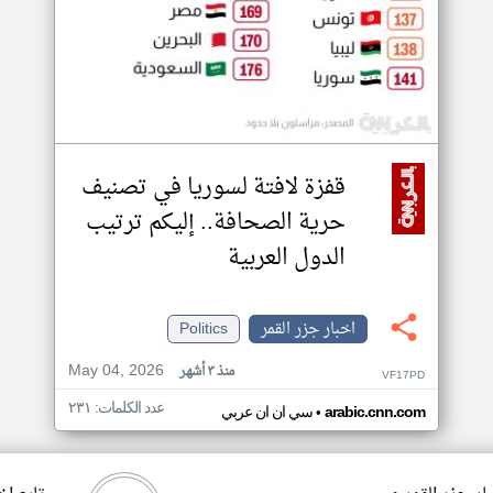
قفزة لافتة لسوريا في تصنيف
حرية الصحافة.. إليكم ترتيب
الدول العربية
اخبار جزر القمر
Politics
May 04, 2026
منذ ٣ أشهر
VF17PD
عدد الكلمات: ٢٣١
•
arabic.cnn.com
سي ان ان عربي