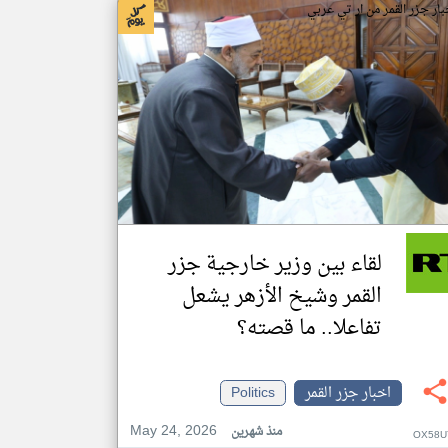
بار جزر القمر من ار تي عربي
لقاء بين وزير خارجية جزر
القمر وشيخ الأزهر يشعل
تفاعلا.. ما قصته؟
اخبار جزر القمر
Politics
May 24, 2026
منذ شهرين
OX58U