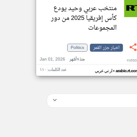
منتخب عربي وحيد يودع
كأس إفريقيا 2025 من دور
المجموعات
اخبار جزر القمر
Politics
Jan 01, 2026
منذ ٧ أشهر
YU55D
عدد الكلمات: ١١٠
•
arabic.rt.c
ار تي عربي