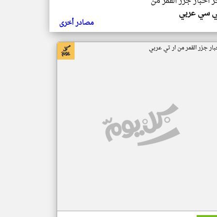
ر اخبار جزر القمر من
ي سي عربي
مصادر أخرى
بار جزر القمر من ار تي عربي