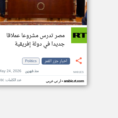
مصر تدرس مشروعا عملاقا
جديدا في دولة إفريقية
اخبار جزر القمر
Politics
May 24, 2026
منذ شهرين
NH91ES
عدد الكلمات: ٢٥٤
•
arabic.rt.com
ار تي عربي