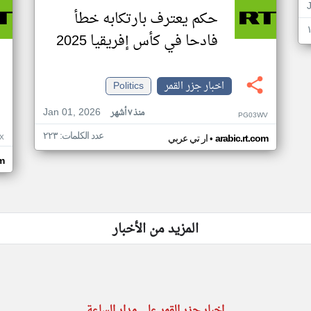
حكم يعترف بارتكابه خطأ
فادحا في كأس إفريقيا 2025
اخبار جزر القمر
Politics
Jan 01, 2026
منذ ٧ أشهر
PG03WV
عدد الكلمات: ٢٢٣
•
X
arabic.rt.com
ار تي عربي
om
المزيد من الأخبار
اخبار جزر القمر على مدار الساعة