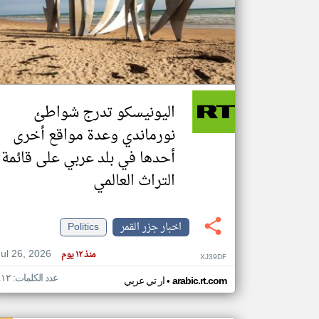
تعبر
المقالات
الموجوده
هنا عن
وجهة
اليونيسكو تدرج شواطئ
نظر
كاتبيها.
نورماندي وعدة مواقع أخرى
أحدها في بلد عربي على قائمة
التراث العالمي
اخبار جزر القمر
Politics
Jul 26, 2026
منذ ١٢ يوم
XJ39DF
عدد الكلمات: ٤١٢
•
arabic.rt.com
ار تي عربي