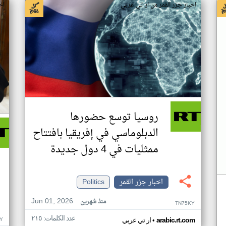
اخبار جزر القمر من ار تي عربي
اخ
روسيا توسع حضورها
الدبلوماسي في إفريقيا بافتتاح
ممثليات في 4 دول جديدة
اخبار جزر القمر
Politics
Jun 01, 2026
منذ شهرين
TN75KY
عدد الكلمات: ٢١٥
•
Y
arabic.rt.com
ار تي عربي