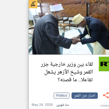
بار جزر القمر من ار تي عربي
لقاء بين وزير خارجية جزر
القمر وشيخ الأزهر يشعل
تفاعلا.. ما قصته؟
اخبار جزر القمر
Politics
May 24, 2026
منذ شهرين
OX58U