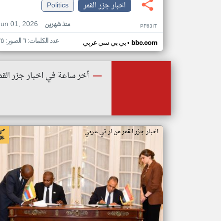
اخبار جزر القمر
Politics
Jun 01, 2026
منذ شهرين
PF63IT
عدد الكلمات: ٦ الصور: ٢٥
•
bbc.com
بي بي سي عربي
أخر ساعة في اخبار جزر القم
اخبار جزر القمر من ار تي عربي