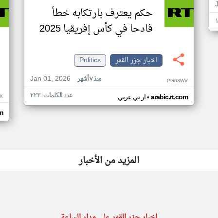
حكم يعترف بارتكابه خطأ
فادحا في كأس إفريقيا 2025
اخبار جزر القمر
Politics
Jan 01, 2026
منذ ٧ أشهر
PG03WV
عدد الكلمات: ٢٢٣
•
X
arabic.rt.com
ار تي عربي
om
المزيد من الأخبار
اخبار جزر القمر على مدار الساعة