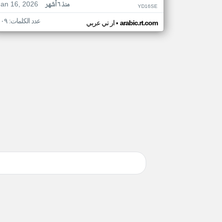
Jan 16, 2026
منذ ٦ أشهر
YD16SE
عدد الكلمات: ١٠٩
•
arabic.rt.com
ار تي عربي