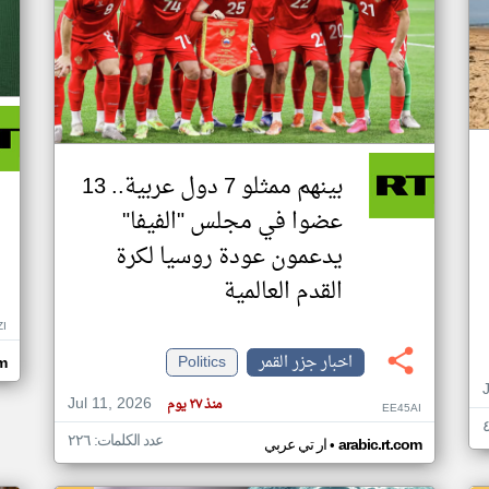
بينهم ممثلو 7 دول عربية.. 13
عضوا في مجلس "الفيفا"
يدعمون عودة روسيا لكرة
القدم العالمية
ZI
اخبار جزر القمر
Politics
om
Jul 11, 2026
منذ ٢٧ يوم
EE45AI
عدد الكلمات: ٢٢٦
•
arabic.rt.com
ار تي عربي