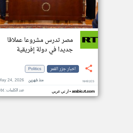
مصر تدرس مشروعا عملاقا
جديدا في دولة إفريقية
اخبار جزر القمر
Politics
May 24, 2026
منذ شهرين
NH91ES
عدد الكلمات: ٢٥٤
•
arabic.rt.com
ار تي عربي