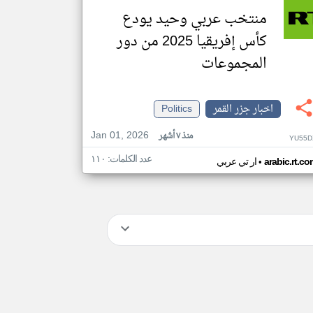
منتخب عربي وحيد يودع
كأس إفريقيا 2025 من دور
المجموعات
اخبار جزر القمر
Politics
Jan 01, 2026
منذ ٧ أشهر
YU55D
عدد الكلمات: ١١٠
•
arabic.rt.c
ار تي عربي