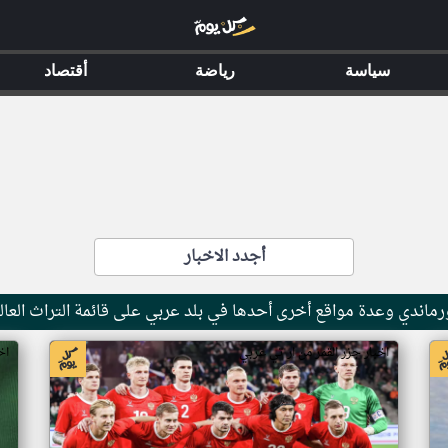
سياسة
رياضة
أقتصاد
أجدد الاخبار
ماندي وعدة مواقع أخرى أحدها في بلد عربي على قائمة التراث العال
اخبار جزر القمر من ار تي عربي
اخ