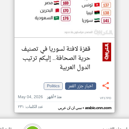
قفزة لافتة لسوريا في تصنيف
حرية الصحافة.. إليكم ترتيب
الدول العربية
اخبار جزر القمر
Politics
May 04, 2026
منذ ٣ أشهر
VF17PD
عدد الكلمات: ٢٣١
•
arabic.cnn.com
سي ان ان عربي