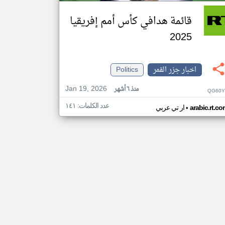
قائمة هدافي كأس أمم إفريقيا
2025
اخبار جزر القمر
Politics
Jan 19, 2026
منذ ٦ أشهر
QG60Y
عدد الكلمات: ١٤١
•
arabic.rt.c
ار تي عربي