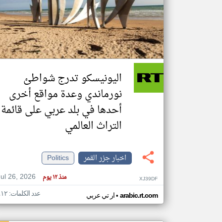
تعبر
المقالات
الموجوده
هنا عن
وجهة
اليونيسكو تدرج شواطئ
نظر
كاتبيها.
نورماندي وعدة مواقع أخرى
أحدها في بلد عربي على قائمة
التراث العالمي
اخبار جزر القمر
Politics
Jul 26, 2026
منذ ١٢ يوم
XJ39DF
عدد الكلمات: ٤١٢
•
arabic.rt.com
ار تي عربي