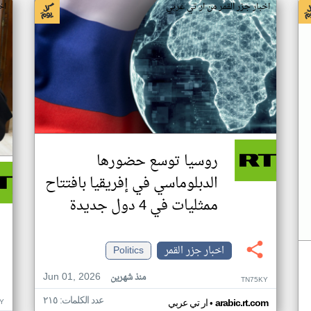
اخبار جزر القمر من ار تي عربي
اخ
روسيا توسع حضورها
الدبلوماسي في إفريقيا بافتتاح
ممثليات في 4 دول جديدة
اخبار جزر القمر
Politics
Jun 01, 2026
منذ شهرين
TN75KY
عدد الكلمات: ٢١٥
•
Y
arabic.rt.com
ار تي عربي