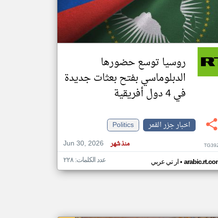
klyoum.com
تغيير الدولة
مصادر الأخبار من جزر القمر
روسيا توسع حضورها
اخبار جزر القمر على مدار الساعة
الدبلوماسي بفتح بعثات جديدة
أهم اخبار جزر القمر العاجلة والمباشرة
في 4 دول أفريقية
اخبار جزر القمر
Politics
Jun 30, 2026
منذ شهر
TG39
عدد الكلمات: ٢٢٨
•
arabic.rt.c
ار تي عربي