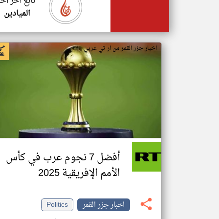
تابع اخر اخب
الميادين
اخبار جزر القمر من ار تي عربي
أفضل 7 نجوم عرب في كأس
الأمم الإفريقية 2025
اخبار جزر القمر
Politics