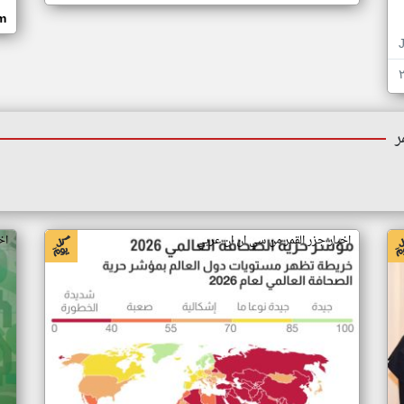
om
ر
اخبار جزر القمر من سي ان ان عربي
اخ