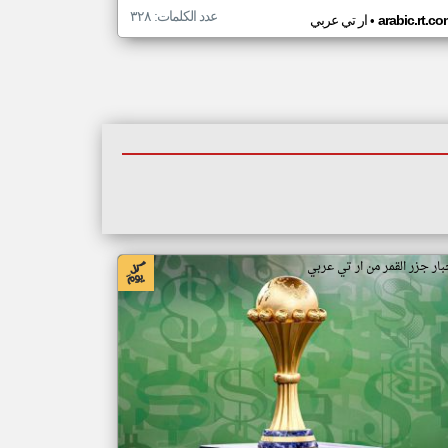
عدد الكلمات: ٣٢٨
•
arabic.rt.c
ار تي عربي
بار جزر القمر من ار تي عربي