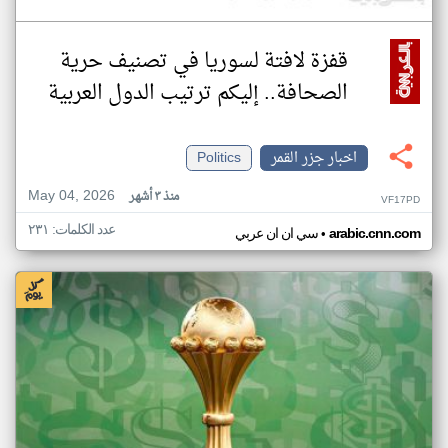
قفزة لافتة لسوريا في تصنيف حرية
الصحافة.. إليكم ترتيب الدول العربية
اخبار جزر القمر
Politics
May 04, 2026
منذ ٣ أشهر
VF17PD
عدد الكلمات: ٢٣١
•
arabic.cnn.com
سي ان ان عربي