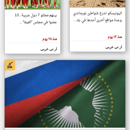
اليونيسكو تدرج شواطئ نورماندي
بينهم ممثلو 7 دول عربية.. 13
klyoum.com
وعدة مواقع أخرى أحدها في بلد ...
تغيير الدولة
عضوا في مجلس "الفيفا" ...
تعبر
مصادر الأخبار من جزر القمر
المقالات
الموجوده
اخبار جزر القمر على مدار الساعة
منذ ١٣ يوم
هنا عن
منذ ٢٨ يوم
وجهة
نظر
أهم اخبار جزر القمر العاجلة والمباشرة
ار تي عربي
كاتبيها.
ار تي عربي