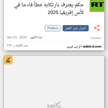
حكم يعترف بارتكابه خطأ فادحا في
كأس إفريقيا 2025
اخبار جزر القمر
Politics
Jan 01, 2026
منذ ٧ أشهر
PG03WV
عدد الكلمات: ٢٢٣
•
arabic.rt.com
ار تي عربي