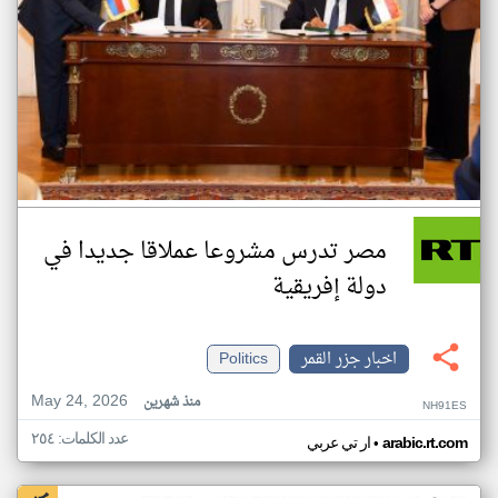
مصر تدرس مشروعا عملاقا جديدا في
دولة إفريقية
اخبار جزر القمر
Politics
May 24, 2026
منذ شهرين
NH91ES
عدد الكلمات: ٢٥٤
•
arabic.rt.com
ار تي عربي