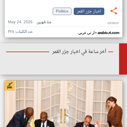
اخبار جزر القمر
Politics
May 24, 2026
منذ شهرين
OX58UY
عدد الكلمات: ٣٢٨
•
arabic.rt.com
ار تي عربي
أخر ساعة في اخبار جزر القمر