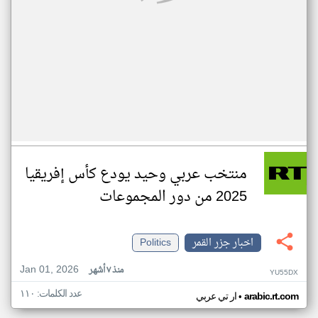
منتخب عربي وحيد يودع كأس إفريقيا
2025 من دور المجموعات
اخبار جزر القمر
Politics
Jan 01, 2026
منذ ٧ أشهر
YU55DX
عدد الكلمات: ١١٠
•
arabic.rt.com
ار تي عربي