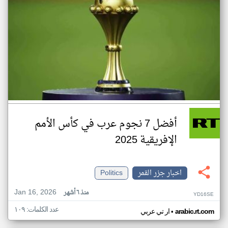
أفضل 7 نجوم عرب في كأس الأمم
الإفريقية 2025
اخبار جزر القمر
Politics
Jan 16, 2026
منذ ٦ أشهر
YD16SE
عدد الكلمات: ١٠٩
•
arabic.rt.com
ار تي عربي