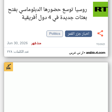
روسيا توسع حضورها الدبلوماسي بفتح
بعثات جديدة في 4 دول أفريقية
اخبار جزر القمر
Politics
Jun 30, 2026
منذ شهر
TG39ZI
عدد الكلمات: ٢٢٨
•
arabic.rt.com
ار تي عربي