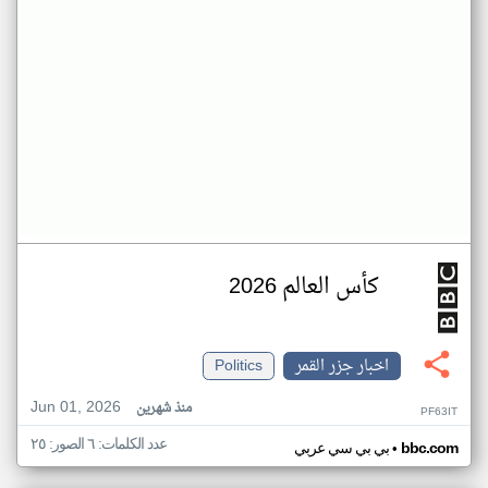
كأس العالم 2026
اخبار جزر القمر
Politics
Jun 01, 2026
منذ شهرين
PF63IT
عدد الكلمات: ٦ الصور: ٢٥
•
bbc.com
بي بي سي عربي