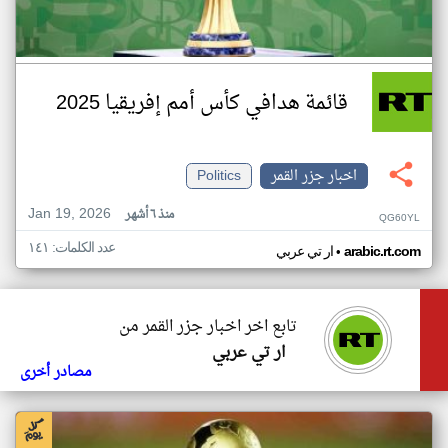
قائمة هدافي كأس أمم إفريقيا 2025
اخبار جزر القمر
Politics
Jan 19, 2026
منذ ٦ أشهر
QG60YL
عدد الكلمات: ١٤١
•
arabic.rt.com
ار تي عربي
تابع اخر اخبار جزر القمر من
ار تي عربي
مصادر أخرى