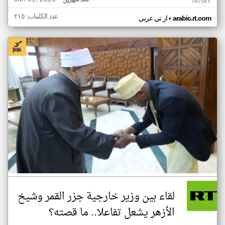
منذ شهرين
TN75KY
عدد الكلمات: ٢١٥
•
arabic.rt.com
ار تي عربي
لقاء بين وزير خارجية جزر القمر وشيخ
الأزهر يشعل تفاعلا.. ما قصته؟