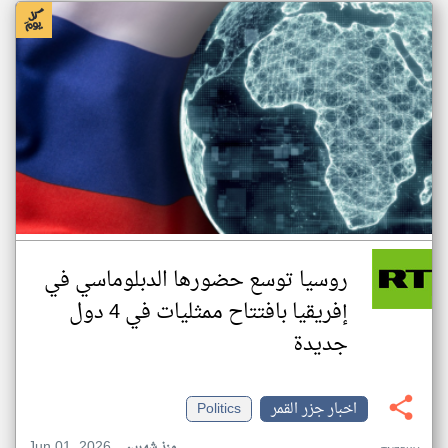
روسيا توسع حضورها الدبلوماسي في
إفريقيا بافتتاح ممثليات في 4 دول
جديدة
اخبار جزر القمر
Politics
Jun 01, 2026