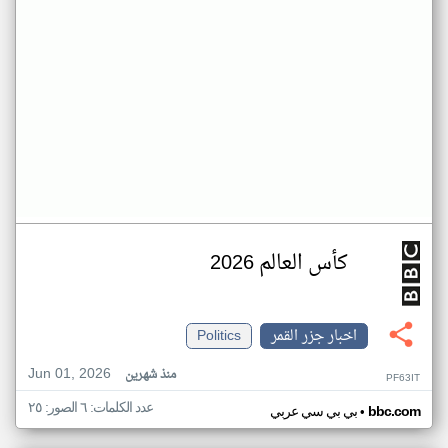
كأس العالم 2026
اخبار جزر القمر
Politics
Jun 01, 2026
منذ شهرين
PF63IT
عدد الكلمات: ٦ الصور: ٢٥
•
bbc.com
بي بي سي عربي