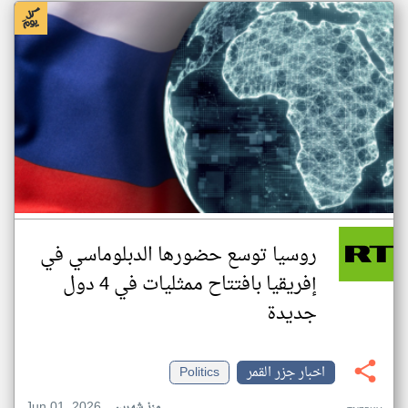
روسيا توسع حضورها الدبلوماسي في
إفريقيا بافتتاح ممثليات في 4 دول
جديدة
اخبار جزر القمر
Politics
Jun 01, 2026