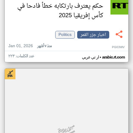
حكم يعترف بارتكابه خطأ فادحا في
كأس إفريقيا 2025
اخبار جزر القمر
Politics
Jan 01, 2026
منذ ٧ أشهر
PG03WV
عدد الكلمات: ٢٢٣
•
arabic.rt.com
ار تي عربي