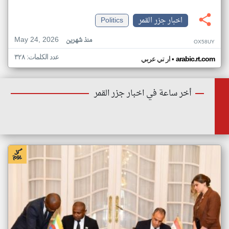
اخبار جزر القمر
Politics
May 24, 2026
منذ شهرين
OX58UY
عدد الكلمات: ٣٢٨
•
arabic.rt.com
ار تي عربي
أخر ساعة في اخبار جزر القمر