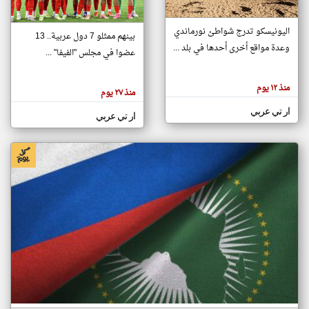
اليونيسكو تدرج شواطئ نورماندي
بينهم ممثلو 7 دول عربية.. 13
klyoum.com
وعدة مواقع أخرى أحدها في بلد ...
تغيير الدولة
عضوا في مجلس "الفيفا" ...
تعبر
مصادر الأخبار من جزر القمر
المقالات
الموجوده
اخبار جزر القمر على مدار الساعة
منذ ١٢ يوم
هنا عن
منذ ٢٧ يوم
وجهة
نظر
أهم اخبار جزر القمر العاجلة والمباشرة
ار تي عربي
كاتبيها.
ار تي عربي