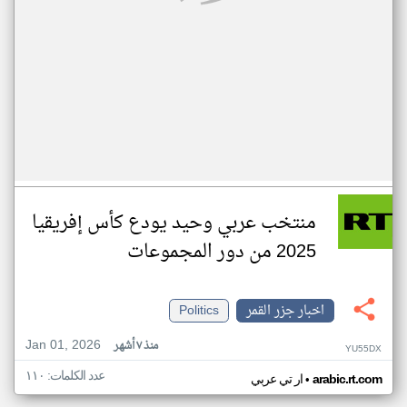
منتخب عربي وحيد يودع كأس إفريقيا
2025 من دور المجموعات
اخبار جزر القمر
Politics
Jan 01, 2026
منذ ٧ أشهر
YU55DX
عدد الكلمات: ١١٠
•
arabic.rt.com
ار تي عربي