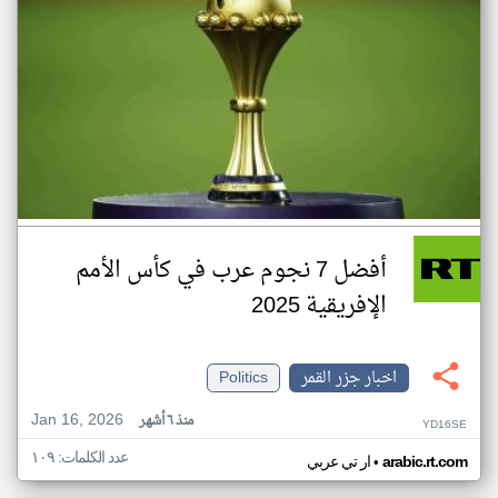
أفضل 7 نجوم عرب في كأس الأمم
الإفريقية 2025
اخبار جزر القمر
Politics
Jan 16, 2026
منذ ٦ أشهر
YD16SE
عدد الكلمات: ١٠٩
•
arabic.rt.com
ار تي عربي