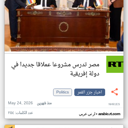
مصر تدرس مشروعا عملاقا جديدا في
دولة إفريقية
اخبار جزر القمر
Politics
May 24, 2026
منذ شهرين
NH91ES
عدد الكلمات: ٢٥٤
•
arabic.rt.com
ار تي عربي