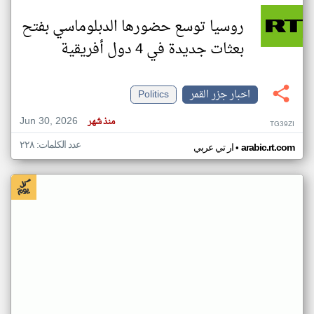
روسيا توسع حضورها الدبلوماسي بفتح
بعثات جديدة في 4 دول أفريقية
اخبار جزر القمر
Politics
Jun 30, 2026
منذ شهر
TG39ZI
عدد الكلمات: ٢٢٨
•
arabic.rt.com
ار تي عربي