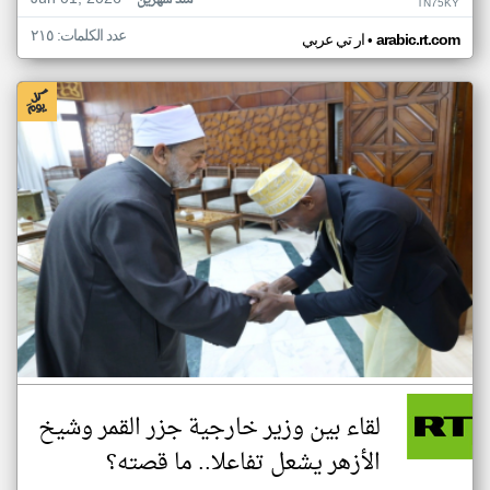
منذ شهرين
TN75KY
عدد الكلمات: ٢١٥
•
arabic.rt.com
ار تي عربي
لقاء بين وزير خارجية جزر القمر وشيخ
الأزهر يشعل تفاعلا.. ما قصته؟