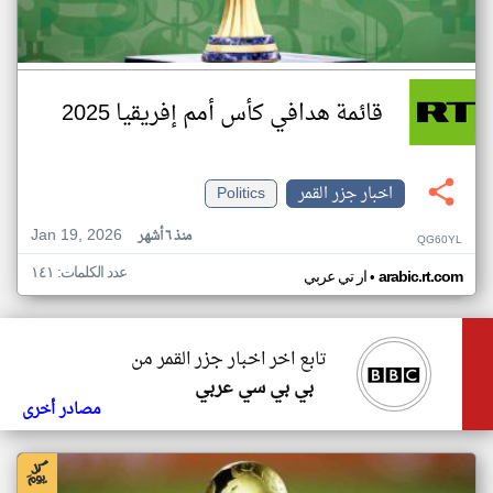
قائمة هدافي كأس أمم إفريقيا 2025
اخبار جزر القمر
Politics
Jan 19, 2026
منذ ٦ أشهر
QG60YL
عدد الكلمات: ١٤١
•
arabic.rt.com
ار تي عربي
تابع اخر اخبار جزر القمر من
بي بي سي عربي
مصادر أخرى