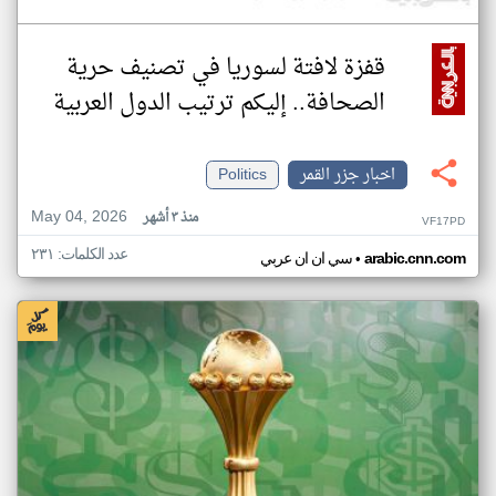
قفزة لافتة لسوريا في تصنيف حرية
الصحافة.. إليكم ترتيب الدول العربية
اخبار جزر القمر
Politics
May 04, 2026
منذ ٣ أشهر
VF17PD
عدد الكلمات: ٢٣١
•
arabic.cnn.com
سي ان ان عربي