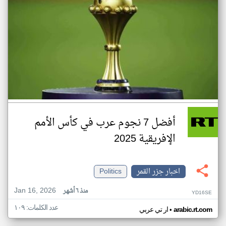
أفضل 7 نجوم عرب في كأس الأمم
الإفريقية 2025
اخبار جزر القمر
Politics
Jan 16, 2026
منذ ٦ أشهر
YD16SE
عدد الكلمات: ١٠٩
•
arabic.rt.com
ار تي عربي