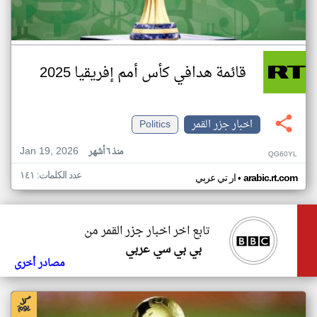
قائمة هدافي كأس أمم إفريقيا 2025
اخبار جزر القمر
Politics
Jan 19, 2026
منذ ٦ أشهر
QG60YL
عدد الكلمات: ١٤١
•
arabic.rt.com
ار تي عربي
تابع اخر اخبار جزر القمر من
بي بي سي عربي
مصادر أخرى