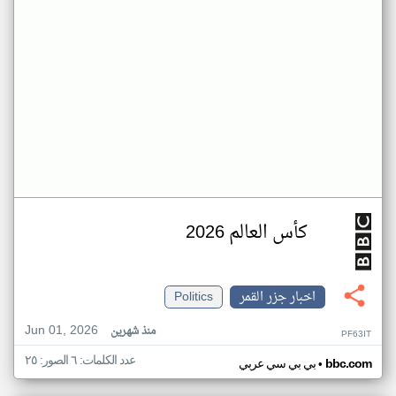
كأس العالم 2026
اخبار جزر القمر
Politics
Jun 01, 2026
منذ شهرين
PF63IT
عدد الكلمات: ٦ الصور: ٢٥
•
bbc.com
بي بي سي عربي