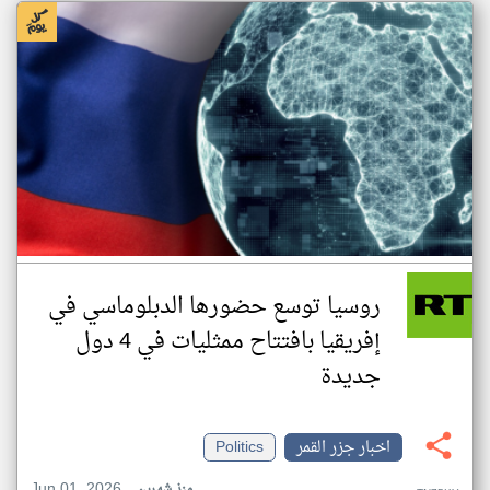
روسيا توسع حضورها الدبلوماسي في
إفريقيا بافتتاح ممثليات في 4 دول
جديدة
اخبار جزر القمر
Politics
Jun 01, 2026