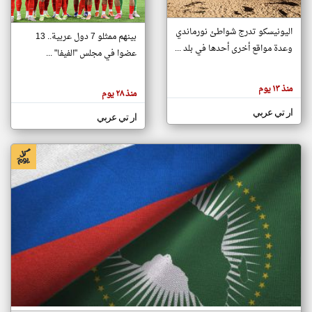
اليونيسكو تدرج شواطئ نورماندي
بينهم ممثلو 7 دول عربية.. 13
klyoum.com
وعدة مواقع أخرى أحدها في بلد ...
تغيير الدولة
عضوا في مجلس "الفيفا" ...
تعبر
مصادر الأخبار من جزر القمر
المقالات
الموجوده
اخبار جزر القمر على مدار الساعة
منذ ١٣ يوم
هنا عن
منذ ٢٨ يوم
وجهة
نظر
أهم اخبار جزر القمر العاجلة والمباشرة
ار تي عربي
كاتبيها.
ار تي عربي