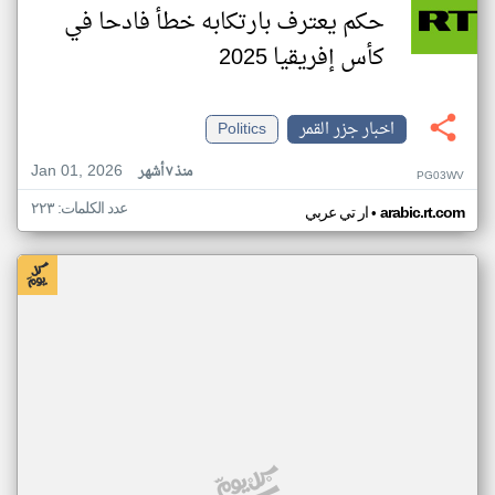
حكم يعترف بارتكابه خطأ فادحا في
كأس إفريقيا 2025
اخبار جزر القمر
Politics
Jan 01, 2026
منذ ٧ أشهر
PG03WV
عدد الكلمات: ٢٢٣
•
arabic.rt.com
ار تي عربي