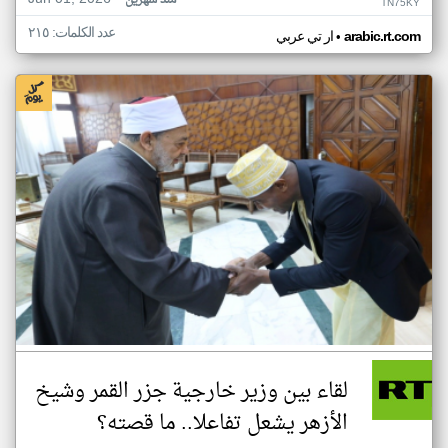
منذ شهرين
TN75KY
عدد الكلمات: ٢١٥
•
arabic.rt.com
ار تي عربي
لقاء بين وزير خارجية جزر القمر وشيخ
الأزهر يشعل تفاعلا.. ما قصته؟