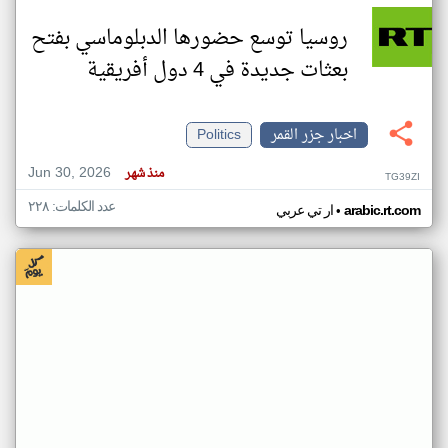
روسيا توسع حضورها الدبلوماسي بفتح
بعثات جديدة في 4 دول أفريقية
اخبار جزر القمر
Politics
Jun 30, 2026
منذ شهر
TG39ZI
عدد الكلمات: ٢٢٨
•
arabic.rt.com
ار تي عربي