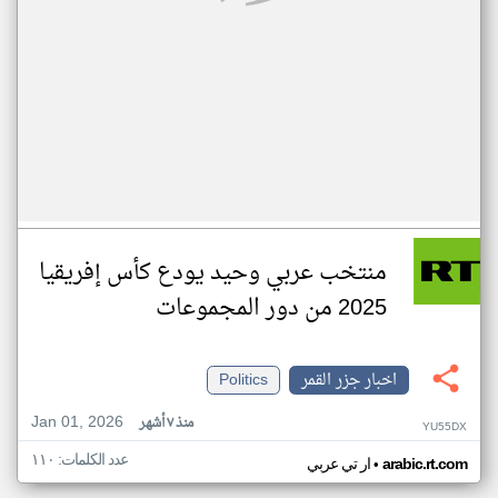
منتخب عربي وحيد يودع كأس إفريقيا
2025 من دور المجموعات
اخبار جزر القمر
Politics
Jan 01, 2026
منذ ٧ أشهر
YU55DX
عدد الكلمات: ١١٠
•
arabic.rt.com
ار تي عربي