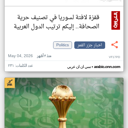
قفزة لافتة لسوريا في تصنيف حرية
الصحافة.. إليكم ترتيب الدول العربية
اخبار جزر القمر
Politics
May 04, 2026
منذ ٣ أشهر
VF17PD
عدد الكلمات: ٢٣١
•
arabic.cnn.com
سي ان ان عربي