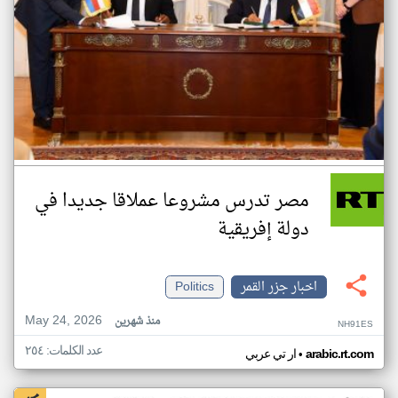
مصر تدرس مشروعا عملاقا جديدا في
دولة إفريقية
اخبار جزر القمر
Politics
May 24, 2026
منذ شهرين
NH91ES
عدد الكلمات: ٢٥٤
•
arabic.rt.com
ار تي عربي