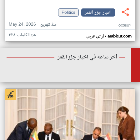
اخبار جزر القمر
Politics
May 24, 2026
منذ شهرين
OX58UY
عدد الكلمات: ٣٢٨
•
arabic.rt.com
ار تي عربي
أخر ساعة في اخبار جزر القمر