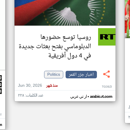
روسيا توسع حضورها
الدبلوماسي بفتح بعثات جديدة
في 4 دول أفريقية
اخبار جزر القمر
Politics
Jun 30, 2026
منذ شهر
TG39ZI
عدد الكلمات: ٢٢٨
•
arabic.rt.com
ار تي عربي
IT
m