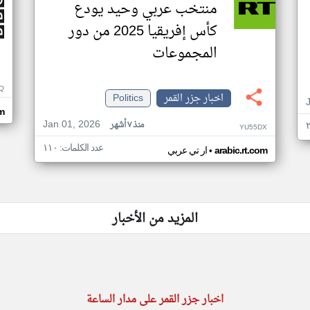
منتخب عربي وحيد يودع
كأس إفريقيا 2025 من دور
المجموعات
Q
اخبار جزر القمر
Politics
m
Jan 01, 2026
منذ ٧ أشهر
YU55DX
عدد الكلمات: ١١٠
•
arabic.rt.com
ار تي عربي
المزيد من الأخبار
اخبار جزر القمر على مدار الساعة