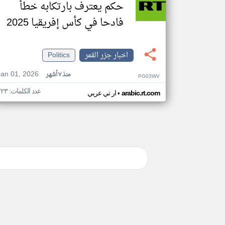
حكم يعترف بارتكابه خطأ
فادحا في كأس إفريقيا 2025
اخبار جزر القمر
Politics
Jan 01, 2026
منذ ٧ أشهر
PG03WV
عدد الكلمات: ٢٢٣
•
arabic.rt.com
ار تي عربي