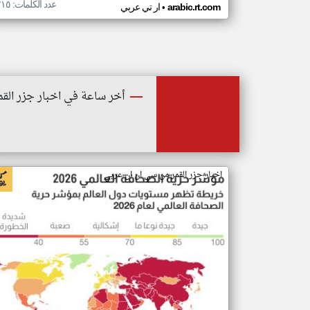
عدد الكلمات: ٢١٥
•
arabic.rt.com
ار تي عربي
أخر ساعة في اخبار جزر القم
اخبار جزر القمر من سي ان ان عربي