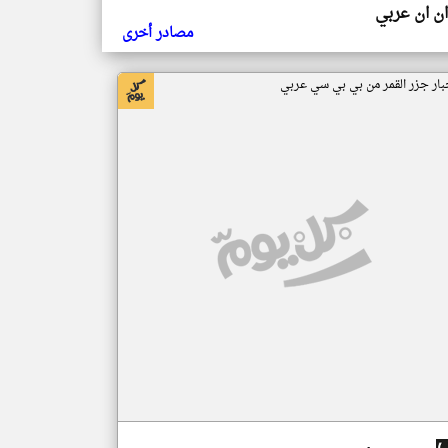
ن ان عربي
مصادر أخرى
بار جزر القمر من بي بي سي عربي