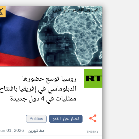
اخبار جزر القمر من ار تي عربي
روسيا توسع حضورها
الدبلوماسي في إفريقيا بافتتاح
ممثليات في 4 دول جديدة
اخبار جزر القمر
Politics
Jun 01, 2026
منذ شهرين
TN75KY