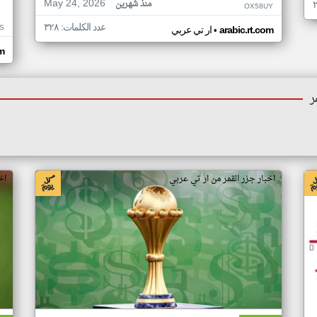
May 24, 2026
منذ شهرين
OX58UY
عدد الكلمات: ٣٢٨
S
•
arabic.rt.com
ار تي عربي
om
ر
اخبار جزر القمر من ار تي عربي
اخ