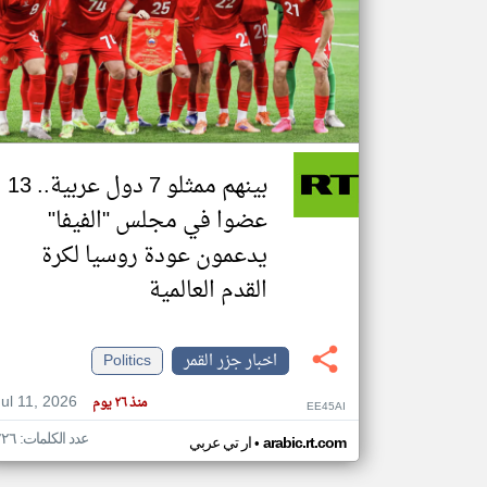
تعبر
المقالات
الموجوده
هنا عن
وجهة
نظر
بينهم ممثلو 7 دول عربية.. 13
كاتبيها.
عضوا في مجلس "الفيفا"
يدعمون عودة روسيا لكرة
القدم العالمية
اخبار جزر القمر
Politics
Jul 11, 2026
منذ ٢٦ يوم
EE45AI
عدد الكلمات: ٢٢٦
•
arabic.rt.com
ار تي عربي