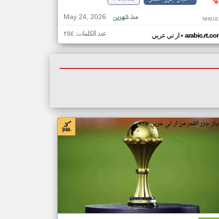
May 24, 2026
منذ شهرين
NH91E
عدد الكلمات: ٢٥٤
•
arabic.rt.c
ار تي عربي
بار جزر القمر من ار تي عربي