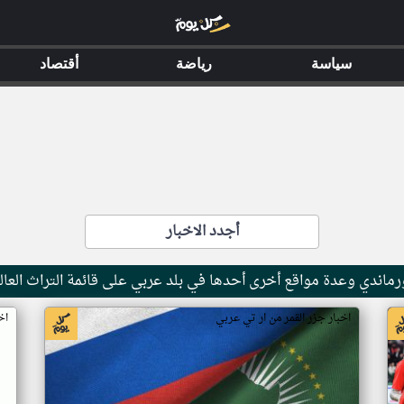
سياسة
رياضة
أقتصاد
أجدد الاخبار
ماندي وعدة مواقع أخرى أحدها في بلد عربي على قائمة التراث العال
اخبار جزر القمر من ار تي عربي
اخ