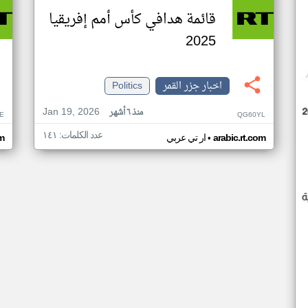
قائمة هدافي كأس أمم إفريقيا
2025
اخبار جزر القمر
Politics
Jan 19, 2026
منذ ٦ أشهر
E
QG60YL
عدد الكلمات: ١٤١
•
arabic.rt.com
ار تي عربي
om