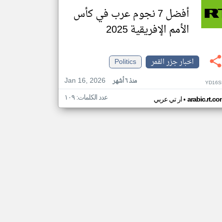
أفضل 7 نجوم عرب في كأس
الأمم الإفريقية 2025
اخبار جزر القمر
Politics
Jan 16, 2026
منذ ٦ أشهر
YD16S
عدد الكلمات: ١٠٩
•
arabic.rt.c
ار تي عربي