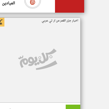
الميادين
اخبار جزر القمر من ار تي عربي