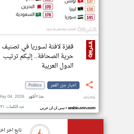
قفزة لافتة لسوريا في تصنيف
حرية الصحافة.. إليكم ترتيب
الدول العربية
اخبار جزر القمر
Politics
May 04, 2026
منذ ٣ أشهر
VF17PD
عدد الكلمات: ٢٣١
•
arabic.cnn.com
سي ان ان عربي
تابع اخر اخب