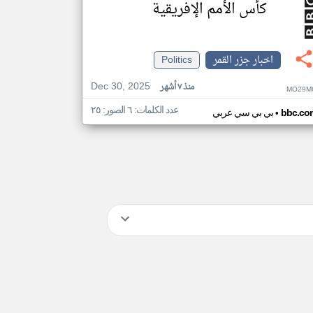
كأس الأمم الإفريقية
اخبار جزر القمر
Politics
Dec 30, 2025
منذ ٧ أشهر
MO29M
عدد الكلمات: ٦ الصور: ٢٥
•
bbc.co
بي بي سي عربي