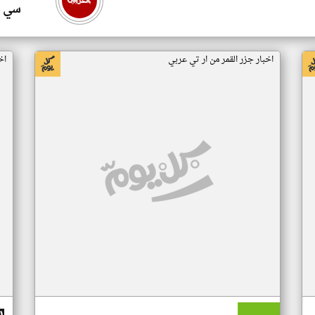
سي ا
اخبار جزر القمر من ار تي عربي
اخ