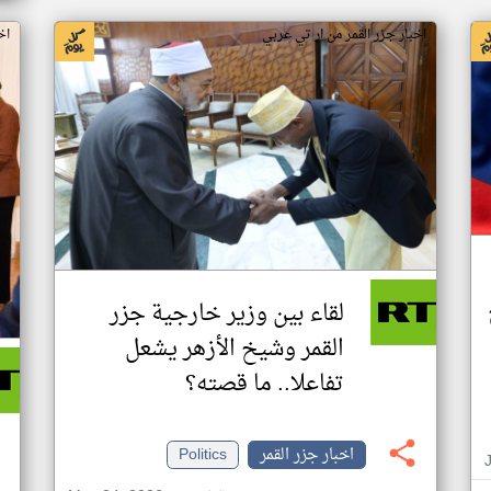
اخبار جزر القمر من ار تي عربي
اخ
لقاء بين وزير خارجية جزر
القمر وشيخ الأزهر يشعل
تفاعلا.. ما قصته؟
اخبار جزر القمر
Politics