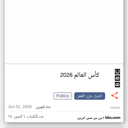
كأس العالم 2026
اخبار جزر القمر
Politics
Jun 01, 2026
منذ شهرين
PF63IT
عدد الكلمات: ٦ الصور: ٢٥
•
bbc.com
بي بي سي عربي