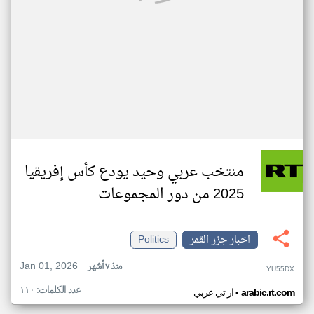
منتخب عربي وحيد يودع كأس إفريقيا
2025 من دور المجموعات
اخبار جزر القمر
Politics
Jan 01, 2026
منذ ٧ أشهر
YU55DX
عدد الكلمات: ١١٠
•
arabic.rt.com
ار تي عربي