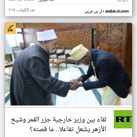
منذ شهرين
TN75KY
عدد الكلمات: ٢١٥
•
arabic.rt.com
ار تي عربي
لقاء بين وزير خارجية جزر القمر وشيخ
الأزهر يشعل تفاعلا.. ما قصته؟