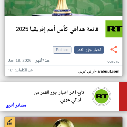
قائمة هدافي كأس أمم إفريقيا 2025
اخبار جزر القمر
Politics
Jan 19, 2026
منذ ٦ أشهر
QG60YL
عدد الكلمات: ١٤١
•
arabic.rt.com
ار تي عربي
تابع اخر اخبار جزر القمر من
ار تي عربي
مصادر أخرى