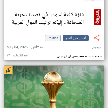
قفزة لافتة لسوريا في تصنيف حرية
الصحافة.. إليكم ترتيب الدول العربية
اخبار جزر القمر
Politics
May 04, 2026
منذ ٣ أشهر
VF17PD
عدد الكلمات: ٢٣١
•
arabic.cnn.com
سي ان ان عربي