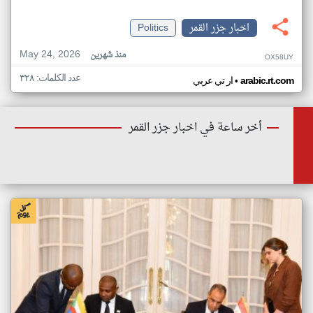
اخبار جزر القمر
Politics
May 24, 2026
منذ شهرين
OX58UY
عدد الكلمات: ٣٢٨
•
arabic.rt.com
ار تي عربي
أخر ساعة في اخبار جزر القمر