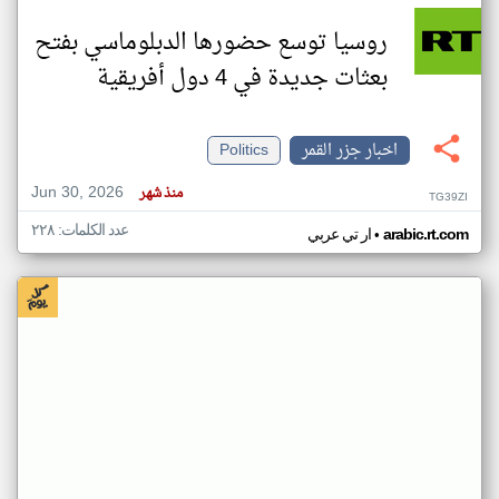
روسيا توسع حضورها الدبلوماسي بفتح
بعثات جديدة في 4 دول أفريقية
اخبار جزر القمر
Politics
Jun 30, 2026
منذ شهر
TG39ZI
عدد الكلمات: ٢٢٨
•
arabic.rt.com
ار تي عربي