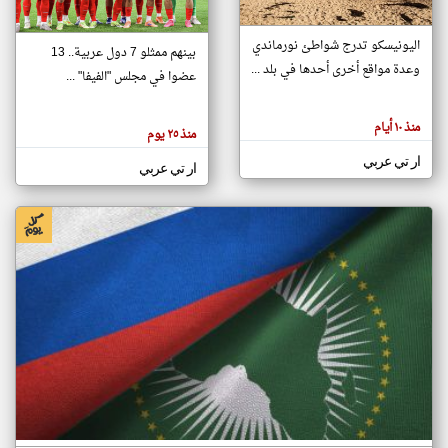
اليونيسكو تدرج شواطئ نورماندي
بينهم ممثلو 7 دول عربية.. 13
klyoum.com
وعدة مواقع أخرى أحدها في بلد ...
تغيير الدولة
عضوا في مجلس "الفيفا" ...
تعبر
مصادر الأخبار من جزر القمر
المقالات
الموجوده
اخبار جزر القمر على مدار الساعة
منذ ١٠ أيام
هنا عن
منذ ٢٥ يوم
وجهة
نظر
أهم اخبار جزر القمر العاجلة والمباشرة
ار تي عربي
كاتبيها.
ار تي عربي