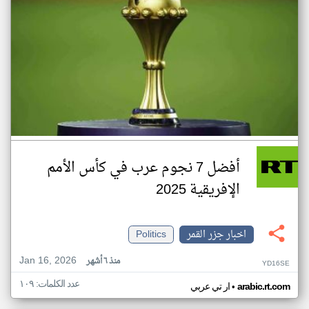
أفضل 7 نجوم عرب في كأس الأمم
الإفريقية 2025
اخبار جزر القمر
Politics
Jan 16, 2026
منذ ٦ أشهر
YD16SE
عدد الكلمات: ١٠٩
•
arabic.rt.com
ار تي عربي