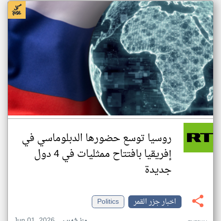
روسيا توسع حضورها الدبلوماسي في
إفريقيا بافتتاح ممثليات في 4 دول
جديدة
اخبار جزر القمر
Politics
Jun 01, 2026