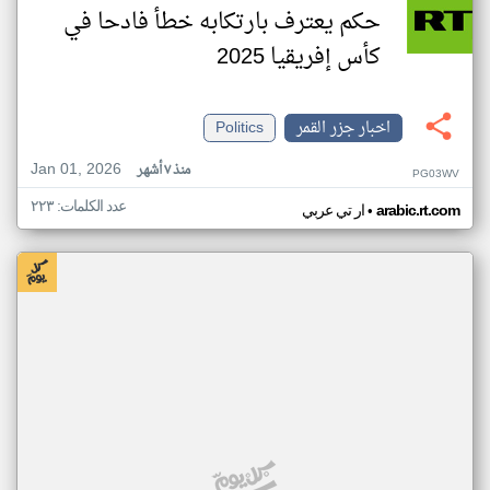
حكم يعترف بارتكابه خطأ فادحا في
كأس إفريقيا 2025
اخبار جزر القمر
Politics
Jan 01, 2026
منذ ٧ أشهر
PG03WV
عدد الكلمات: ٢٢٣
•
arabic.rt.com
ار تي عربي