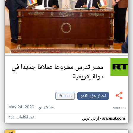
مصر تدرس مشروعا عملاقا جديدا في
دولة إفريقية
اخبار جزر القمر
Politics
May 24, 2026
منذ شهرين
NH91ES
عدد الكلمات: ٢٥٤
•
arabic.rt.com
ار تي عربي