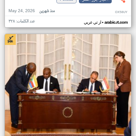
May 24, 2026
منذ شهرين
OX58UY
عدد الكلمات: ٣٢٨
•
arabic.rt.com
ار تي عربي