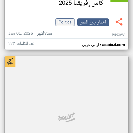
كأس إفريقيا 2025
اخبار جزر القمر
Politics
Jan 01, 2026
منذ ٧ أشهر
PG03WV
عدد الكلمات: ٢٢٣
•
arabic.rt.com
ار تي عربي