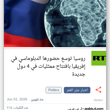
روسيا توسع حضورها الدبلوماسي في
إفريقيا بافتتاح ممثليات في 4 دول
جديدة
اخبار جزر القمر
Politics
Jun 01, 2026
منذ شهرين
TN75KY
عدد الكلمات: ٢١٥
•
arabic.rt.com
ار تي عربي