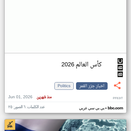
كأس العالم 2026
اخبار جزر القمر
Politics
Jun 01, 2026
منذ شهرين
PF63IT
عدد الكلمات: ٦ الصور: ٢٥
•
bbc.com
بي بي سي عربي