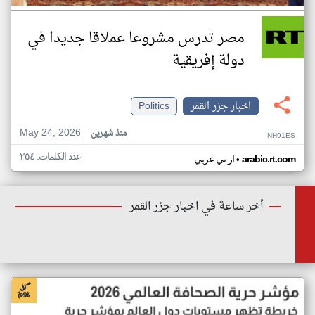
مصر تدرس مشروعا عملاقا جديدا في
دولة إفريقية
اخبار جزر القمر
Politics
May 24, 2026
منذ شهرين
NH91ES
عدد الكلمات: ٢٥٤
•
arabic.rt.com
ار تي عربي
أخر ساعة في اخبار جزر القمر