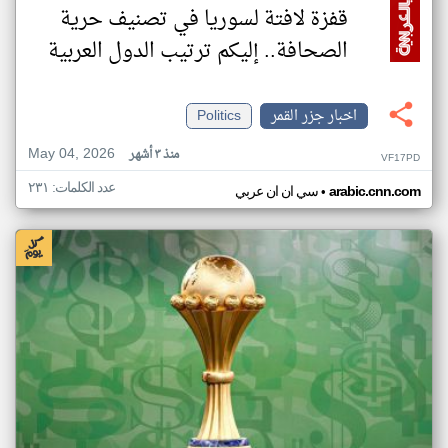
قفزة لافتة لسوريا في تصنيف حرية
الصحافة.. إليكم ترتيب الدول العربية
اخبار جزر القمر
Politics
May 04, 2026
منذ ٣ أشهر
VF17PD
عدد الكلمات: ٢٣١
•
arabic.cnn.com
سي ان ان عربي