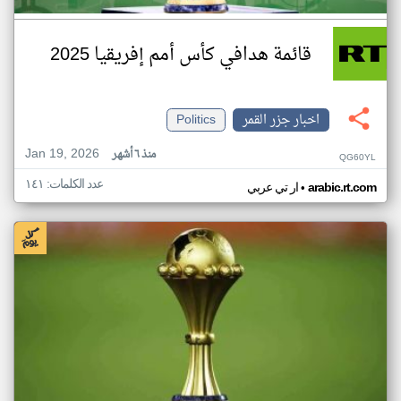
قائمة هدافي كأس أمم إفريقيا 2025
اخبار جزر القمر
Politics
Jan 19, 2026
منذ ٦ أشهر
QG60YL
عدد الكلمات: ١٤١
•
arabic.rt.com
ار تي عربي