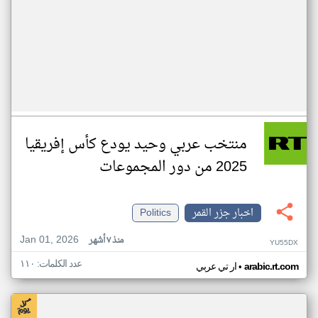
منتخب عربي وحيد يودع كأس إفريقيا
2025 من دور المجموعات
اخبار جزر القمر
Politics
Jan 01, 2026
منذ ٧ أشهر
YU55DX
عدد الكلمات: ١١٠
•
arabic.rt.com
ار تي عربي