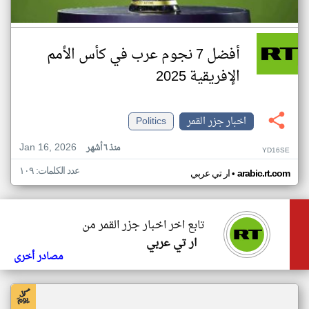
أفضل 7 نجوم عرب في كأس الأمم
الإفريقية 2025
اخبار جزر القمر
Politics
Jan 16, 2026
منذ ٦ أشهر
YD16SE
عدد الكلمات: ١٠٩
•
arabic.rt.com
ار تي عربي
تابع اخر اخبار جزر القمر من
ار تي عربي
مصادر أخرى