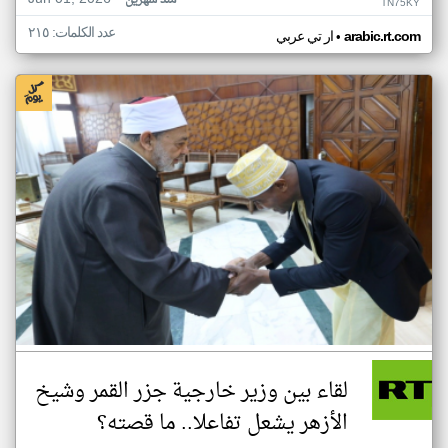
منذ شهرين
TN75KY
عدد الكلمات: ٢١٥
•
arabic.rt.com
ار تي عربي
لقاء بين وزير خارجية جزر القمر وشيخ
الأزهر يشعل تفاعلا.. ما قصته؟