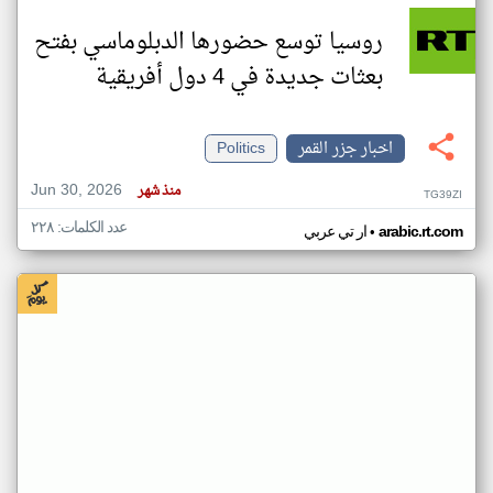
روسيا توسع حضورها الدبلوماسي بفتح
بعثات جديدة في 4 دول أفريقية
اخبار جزر القمر
Politics
Jun 30, 2026
منذ شهر
TG39ZI
عدد الكلمات: ٢٢٨
•
arabic.rt.com
ار تي عربي