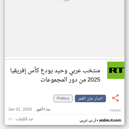
منتخب عربي وحيد يودع كأس إفريقيا
2025 من دور المجموعات
اخبار جزر القمر
Politics
Jan 01, 2026
منذ ٧ أشهر
YU55DX
عدد الكلمات: ١١٠
•
arabic.rt.com
ار تي عربي