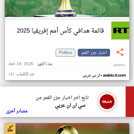
قائمة هدافي كأس أمم إفريقيا 2025
اخبار جزر القمر
Politics
Jan 19, 2026
منذ ٦ أشهر
QG60YL
عدد الكلمات: ١٤١
•
arabic.rt.com
ار تي عربي
تابع اخر اخبار جزر القمر من
سي ان ان عربي
مصادر أخرى