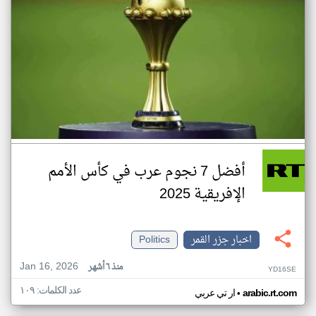
أفضل 7 نجوم عرب في كأس الأمم
الإفريقية 2025
اخبار جزر القمر
Politics
Jan 16, 2026
منذ ٦ أشهر
YD16SE
عدد الكلمات: ١٠٩
•
arabic.rt.com
ار تي عربي