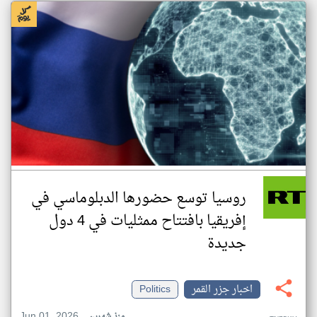
روسيا توسع حضورها الدبلوماسي في
إفريقيا بافتتاح ممثليات في 4 دول
جديدة
اخبار جزر القمر
Politics
Jun 01, 2026