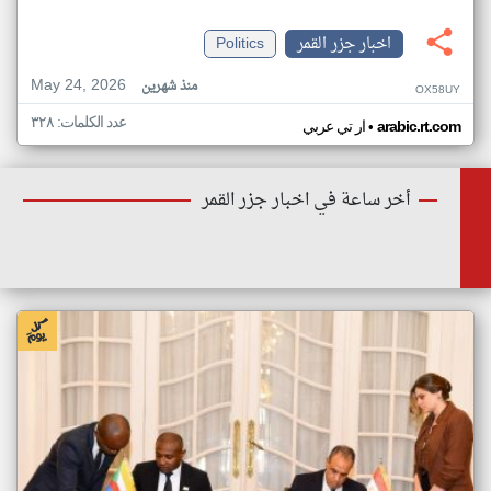
اخبار جزر القمر
Politics
May 24, 2026
منذ شهرين
OX58UY
عدد الكلمات: ٣٢٨
•
arabic.rt.com
ار تي عربي
أخر ساعة في اخبار جزر القمر