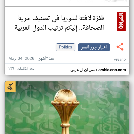
قفزة لافتة لسوريا في تصنيف حرية
الصحافة.. إليكم ترتيب الدول العربية
اخبار جزر القمر
Politics
May 04, 2026
منذ ٣ أشهر
VF17PD
عدد الكلمات: ٢٣١
•
arabic.cnn.com
سي ان ان عربي