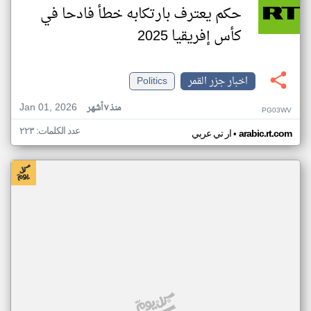
حكم يعترف بارتكابه خطأ فادحا في
كأس إفريقيا 2025
اخبار جزر القمر
Politics
Jan 01, 2026
منذ ٧ أشهر
PG03WV
عدد الكلمات: ٢٢٣
•
arabic.rt.com
ار تي عربي