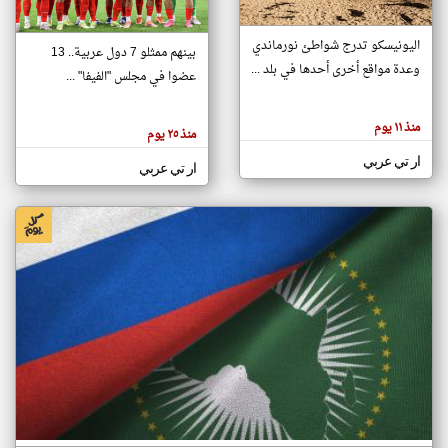
اليونيسكو تدرج شواطئ نورماندي
بينهم ممثلو 7 دول عربية.. 13
klyoum.com
وعدة مواقع أخرى أحدها في بلد ...
تغيير الدولة
عضوا في مجلس "الفيفا" ...
تعبر
مصادر الأخبار من جزر القمر
المقالات
الموجوده
اخبار جزر القمر على مدار الساعة
منذ ١١ يوم
هنا عن
منذ ٢٥ يوم
وجهة
نظر
أهم اخبار جزر القمر العاجلة والمباشرة
ار تي عربي
كاتبيها.
ار تي عربي