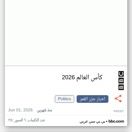
كأس العالم 2026
اخبار جزر القمر
Politics
Jun 01, 2026
منذ شهرين
PF63IT
عدد الكلمات: ٦ الصور: ٢٥
•
bbc.com
بي بي سي عربي