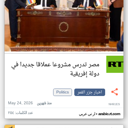
مصر تدرس مشروعا عملاقا جديدا في
دولة إفريقية
اخبار جزر القمر
Politics
May 24, 2026
منذ شهرين
NH91ES
عدد الكلمات: ٢٥٤
•
arabic.rt.com
ار تي عربي