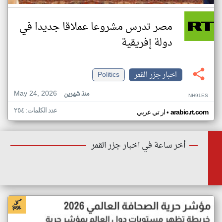
مصر تدرس مشروعا عملاقا جديدا في
دولة إفريقية
اخبار جزر القمر
Politics
May 24, 2026
منذ شهرين
NH91ES
عدد الكلمات: ٢٥٤
•
arabic.rt.com
ار تي عربي
أخر ساعة في اخبار جزر القمر