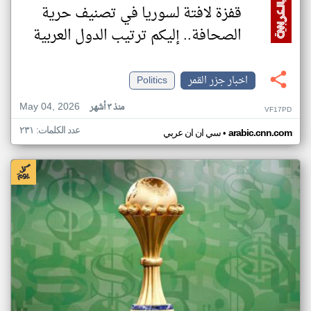
قفزة لافتة لسوريا في تصنيف حرية
الصحافة.. إليكم ترتيب الدول العربية
اخبار جزر القمر
Politics
May 04, 2026
منذ ٣ أشهر
VF17PD
عدد الكلمات: ٢٣١
•
arabic.cnn.com
سي ان ان عربي