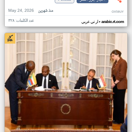
May 24, 2026
منذ شهرين
OX58UY
عدد الكلمات: ٣٢٨
•
arabic.rt.com
ار تي عربي