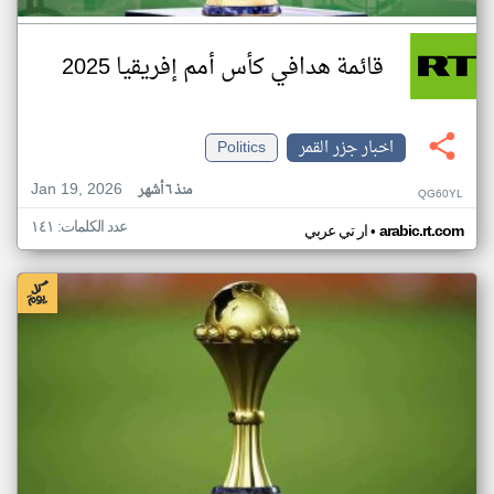
قائمة هدافي كأس أمم إفريقيا 2025
اخبار جزر القمر
Politics
Jan 19, 2026
منذ ٦ أشهر
QG60YL
عدد الكلمات: ١٤١
•
arabic.rt.com
ار تي عربي