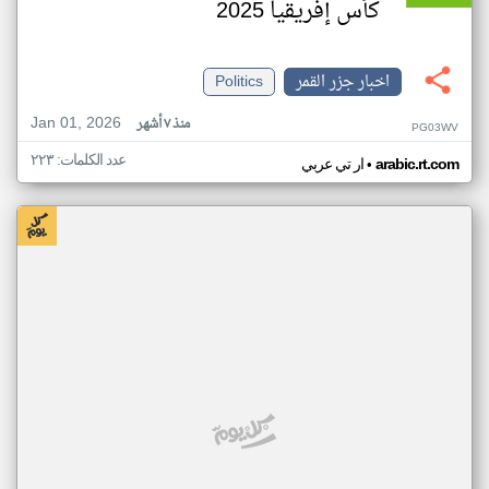
كأس إفريقيا 2025
اخبار جزر القمر
Politics
Jan 01, 2026
منذ ٧ أشهر
PG03WV
عدد الكلمات: ٢٢٣
•
arabic.rt.com
ار تي عربي