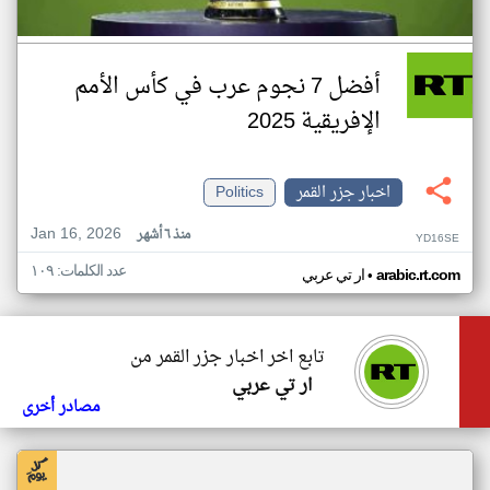
أفضل 7 نجوم عرب في كأس الأمم
الإفريقية 2025
اخبار جزر القمر
Politics
Jan 16, 2026
منذ ٦ أشهر
YD16SE
عدد الكلمات: ١٠٩
•
arabic.rt.com
ار تي عربي
تابع اخر اخبار جزر القمر من
ار تي عربي
مصادر أخرى