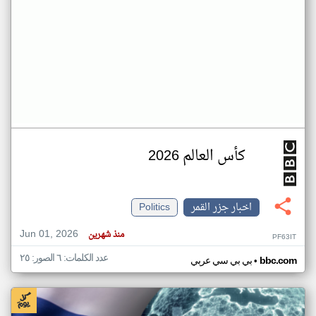
كأس العالم 2026
اخبار جزر القمر
Politics
Jun 01, 2026
منذ شهرين
PF63IT
عدد الكلمات: ٦ الصور: ٢٥
•
bbc.com
بي بي سي عربي