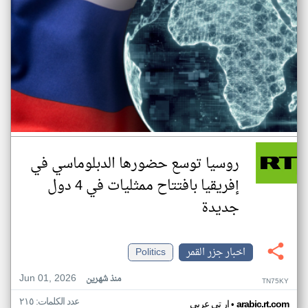
روسيا توسع حضورها الدبلوماسي في
إفريقيا بافتتاح ممثليات في 4 دول
جديدة
اخبار جزر القمر
Politics
Jun 01, 2026
منذ شهرين
TN75KY
عدد الكلمات: ٢١٥
•
arabic.rt.com
ار تي عربي