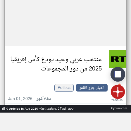
منتخب عربي وحيد يودع كأس إفريقيا
2025 من دور المجموعات
اخبار جزر القمر
Politics
Jan 01, 2026
منذ ٧ أشهر
YU55DX
klyoum.com
~last update: 17 min ago
عدد الكلمات: ١١٠
Articles in Aug 2026
0
•
arabic.rt.com
ار تي عربي