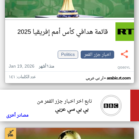
قائمة هدافي كأس أمم إفريقيا 2025
اخبار جزر القمر
Politics
Jan 19, 2026
منذ ٦ أشهر
QG60YL
عدد الكلمات: ١٤١
•
arabic.rt.com
ار تي عربي
تابع اخر اخبار جزر القمر من
بي بي سي عربي
مصادر أخرى