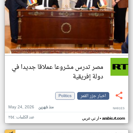
مصر تدرس مشروعا عملاقا جديدا في
دولة إفريقية
اخبار جزر القمر
Politics
May 24, 2026
منذ شهرين
NH91ES
عدد الكلمات: ٢٥٤
•
arabic.rt.com
ار تي عربي