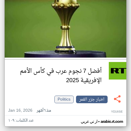
أفضل 7 نجوم عرب في كأس الأمم
الإفريقية 2025
اخبار جزر القمر
Politics
Jan 16, 2026
منذ ٦ أشهر
YD16SE
عدد الكلمات: ١٠٩
•
arabic.rt.com
ار تي عربي