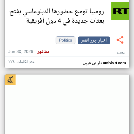
روسيا توسع حضورها الدبلوماسي بفتح
بعثات جديدة في 4 دول أفريقية
اخبار جزر القمر
Politics
Jun 30, 2026
منذ شهر
TG39ZI
عدد الكلمات: ٢٢٨
•
arabic.rt.com
ار تي عربي