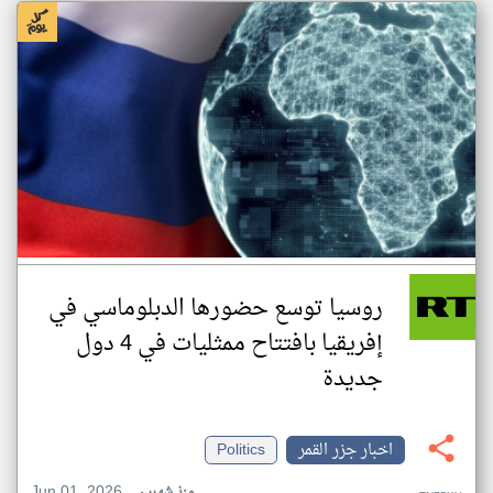
روسيا توسع حضورها الدبلوماسي في
إفريقيا بافتتاح ممثليات في 4 دول
جديدة
اخبار جزر القمر
Politics
Jun 01, 2026