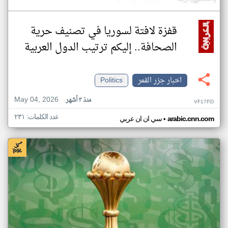
قفزة لافتة لسوريا في تصنيف حرية
الصحافة.. إليكم ترتيب الدول العربية
اخبار جزر القمر
Politics
May 04, 2026
منذ ٣ أشهر
VF17PD
عدد الكلمات: ٢٣١
•
arabic.cnn.com
سي ان ان عربي