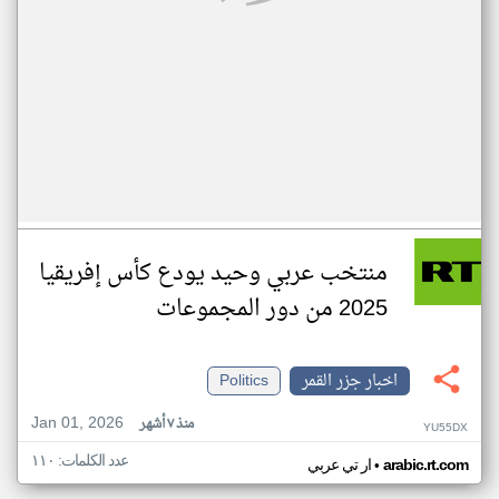
منتخب عربي وحيد يودع كأس إفريقيا
2025 من دور المجموعات
اخبار جزر القمر
Politics
Jan 01, 2026
منذ ٧ أشهر
YU55DX
عدد الكلمات: ١١٠
•
arabic.rt.com
ار تي عربي