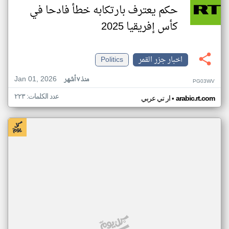
حكم يعترف بارتكابه خطأ فادحا في
كأس إفريقيا 2025
اخبار جزر القمر
Politics
Jan 01, 2026
منذ ٧ أشهر
PG03WV
عدد الكلمات: ٢٢٣
•
arabic.rt.com
ار تي عربي