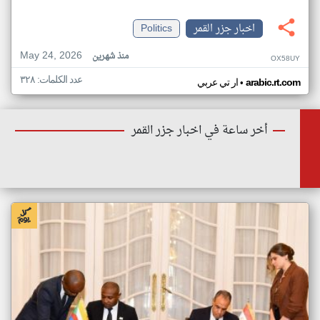
اخبار جزر القمر
Politics
May 24, 2026
منذ شهرين
OX58UY
عدد الكلمات: ٣٢٨
•
arabic.rt.com
ار تي عربي
أخر ساعة في اخبار جزر القمر