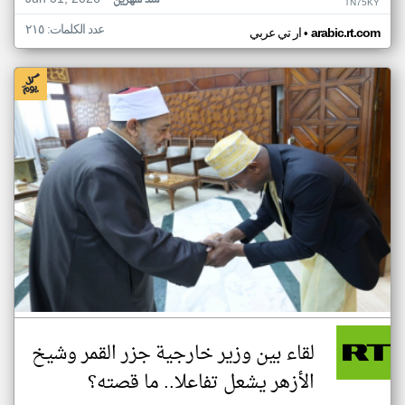
منذ شهرين
TN75KY
عدد الكلمات: ٢١٥
•
arabic.rt.com
ار تي عربي
لقاء بين وزير خارجية جزر القمر وشيخ
الأزهر يشعل تفاعلا.. ما قصته؟