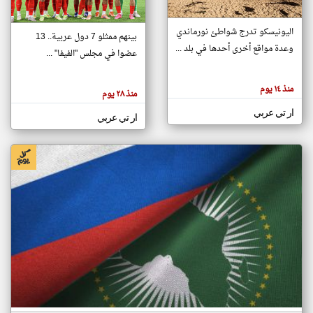
اليونيسكو تدرج شواطئ نورماندي
بينهم ممثلو 7 دول عربية.. 13
klyoum.com
وعدة مواقع أخرى أحدها في بلد ...
تغيير الدولة
عضوا في مجلس "الفيفا" ...
تعبر
مصادر الأخبار من جزر القمر
المقالات
الموجوده
اخبار جزر القمر على مدار الساعة
منذ ١٤ يوم
هنا عن
منذ ٢٨ يوم
وجهة
نظر
أهم اخبار جزر القمر العاجلة والمباشرة
ار تي عربي
كاتبيها.
ار تي عربي