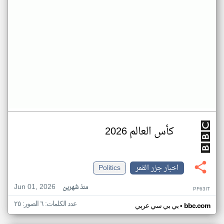
كأس العالم 2026
اخبار جزر القمر
Politics
Jun 01, 2026
منذ شهرين
PF63IT
عدد الكلمات: ٦ الصور: ٢٥
•
bbc.com
بي بي سي عربي