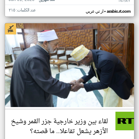
منذ شهرين
TN75KY
عدد الكلمات: ٢١٥
•
arabic.rt.com
ار تي عربي
لقاء بين وزير خارجية جزر القمر وشيخ
الأزهر يشعل تفاعلا.. ما قصته؟