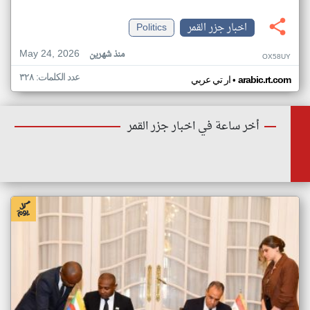
اخبار جزر القمر
Politics
May 24, 2026
منذ شهرين
OX58UY
عدد الكلمات: ٣٢٨
•
arabic.rt.com
ار تي عربي
أخر ساعة في اخبار جزر القمر