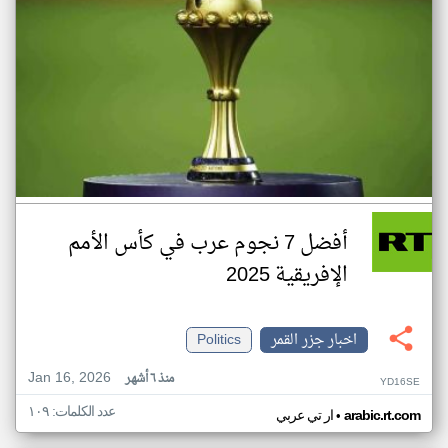
أفضل 7 نجوم عرب في كأس الأمم
الإفريقية 2025
اخبار جزر القمر
Politics
Jan 16, 2026
منذ ٦ أشهر
YD16SE
عدد الكلمات: ١٠٩
•
arabic.rt.com
ار تي عربي