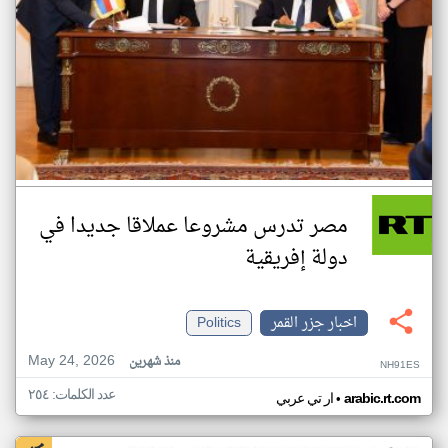
مصر تدرس مشروعا عملاقا جديدا في
دولة إفريقية
اخبار جزر القمر
Politics
May 24, 2026
منذ شهرين
NH91ES
عدد الكلمات: ٢٥٤
•
arabic.rt.com
ار تي عربي