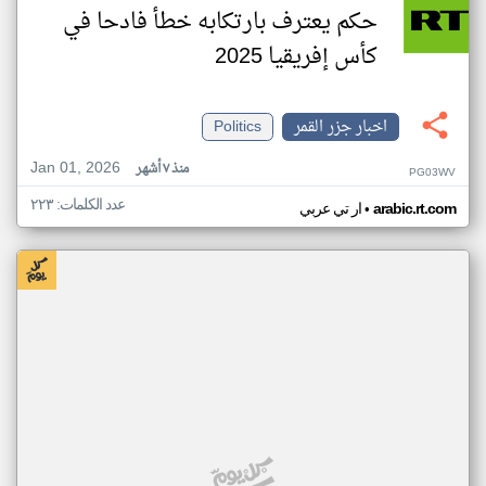
حكم يعترف بارتكابه خطأ فادحا في
كأس إفريقيا 2025
اخبار جزر القمر
Politics
Jan 01, 2026
منذ ٧ أشهر
PG03WV
عدد الكلمات: ٢٢٣
•
arabic.rt.com
ار تي عربي