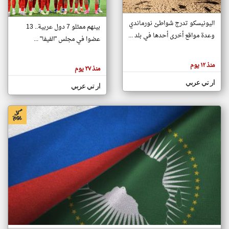
اليونيسكو تدرج شواطئ نورماندي
بينهم ممثلو 7 دول عربية.. 13
klyoum.com
وعدة مواقع أخرى أحدها في بلد ...
تغيير الدولة
عضوا في مجلس "الفيفا" ...
تعبر
مصادر الأخبار من جزر القمر
المقالات
الموجوده
اخبار جزر القمر على مدار الساعة
منذ ١٢ يوم
هنا عن
منذ ٢٧ يوم
وجهة
نظر
أهم اخبار جزر القمر العاجلة والمباشرة
ار تي عربي
كاتبيها.
ار تي عربي