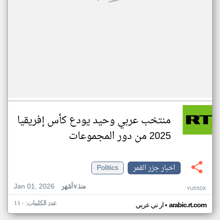
منتخب عربي وحيد يودع كأس إفريقيا
2025 من دور المجموعات
اخبار جزر القمر
Politics
Jan 01, 2026
منذ ٧ أشهر
YU55DX
عدد الكلمات: ١١٠
•
arabic.rt.com
ار تي عربي