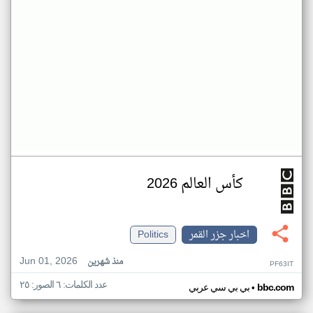
كأس العالم 2026
اخبار جزر القمر
Politics
Jun 01, 2026
منذ شهرين
PF63IT
عدد الكلمات: ٦ الصور: ٢٥
•
bbc.com
بي بي سي عربي