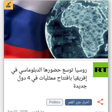
روسيا توسع حضورها الدبلوماسي في
إفريقيا بافتتاح ممثليات في 4 دول
جديدة
اخبار جزر القمر
Politics
Jun 01, 2026