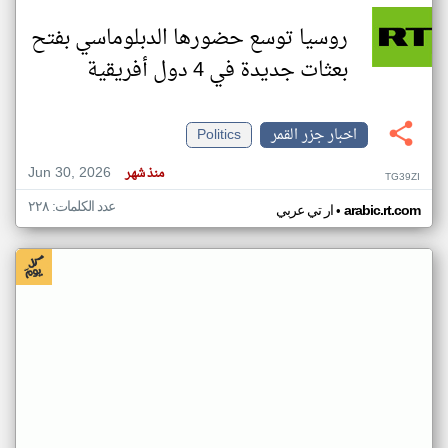
روسيا توسع حضورها الدبلوماسي بفتح
بعثات جديدة في 4 دول أفريقية
اخبار جزر القمر
Politics
Jun 30, 2026
منذ شهر
TG39ZI
عدد الكلمات: ٢٢٨
•
arabic.rt.com
ار تي عربي