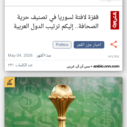
قفزة لافتة لسوريا في تصنيف حرية
الصحافة.. إليكم ترتيب الدول العربية
اخبار جزر القمر
Politics
May 04, 2026
منذ ٣ أشهر
VF17PD
عدد الكلمات: ٢٣١
•
arabic.cnn.com
سي ان ان عربي