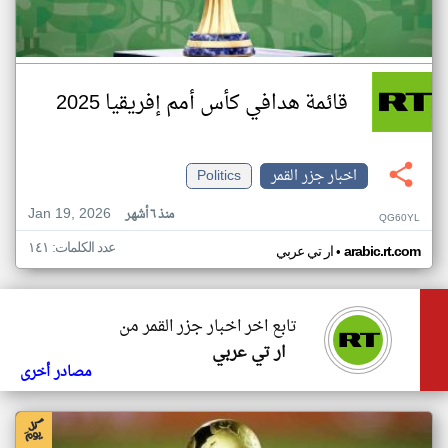
قائمة هدافي كأس أمم إفريقيا 2025
اخبار جزر القمر
Politics
Jan 19, 2026
منذ ٦ أشهر
QG60YL
عدد الكلمات: ١٤١
•
arabic.rt.com
ار تي عربي
تابع اخر اخبار جزر القمر من
ار تي عربي
مصادر أخرى