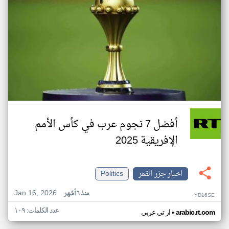
أفضل 7 نجوم عرب في كأس الأمم
الإفريقية 2025
اخبار جزر القمر
Politics
Jan 16, 2026
منذ ٦ أشهر
YD16SE
عدد الكلمات: ١٠٩
•
arabic.rt.com
ار تي عربي