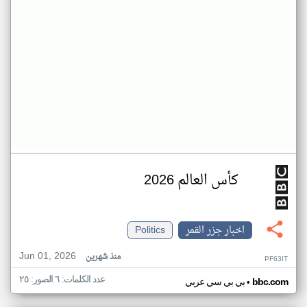
كأس العالم 2026
اخبار جزر القمر
Politics
Jun 01, 2026
منذ شهرين
PF63IT
عدد الكلمات: ٦ الصور: ٢٥
•
bbc.com
بي بي سي عربي