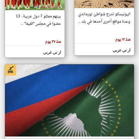
اليونيسكو تدرج شواطئ نورماندي
بينهم ممثلو 7 دول عربية.. 13
klyoum.com
وعدة مواقع أخرى أحدها في بلد ...
تغيير الدولة
عضوا في مجلس "الفيفا" ...
تعبر
مصادر الأخبار من جزر القمر
المقالات
الموجوده
اخبار جزر القمر على مدار الساعة
منذ ١٢ يوم
هنا عن
منذ ٢٧ يوم
وجهة
نظر
أهم اخبار جزر القمر العاجلة والمباشرة
ار تي عربي
كاتبيها.
ار تي عربي