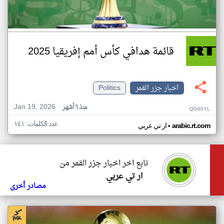
قائمة هدافي كأس أمم إفريقيا 2025
اخبار جزر القمر
Politics
Jan 19, 2026
منذ ٦ أشهر
QG60YL
عدد الكلمات: ١٤١
•
arabic.rt.com
ار تي عربي
تابع اخر اخبار جزر القمر من
ار تي عربي
مصادر أخرى