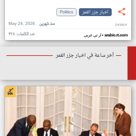
اخبار جزر القمر
Politics
May 24, 2026
منذ شهرين
OX58UY
عدد الكلمات: ٣٢٨
•
arabic.rt.com
ار تي عربي
أخر ساعة في اخبار جزر القمر