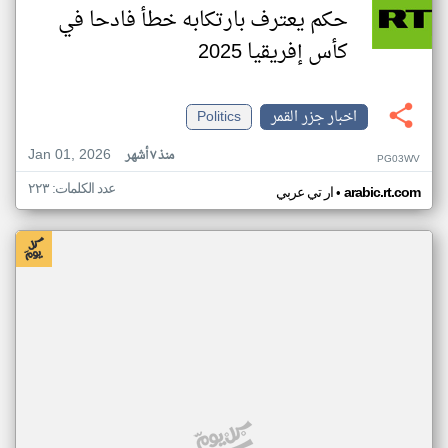
حكم يعترف بارتكابه خطأ فادحا في
كأس إفريقيا 2025
اخبار جزر القمر
Politics
Jan 01, 2026
منذ ٧ أشهر
PG03WV
عدد الكلمات: ٢٢٣
•
arabic.rt.com
ار تي عربي