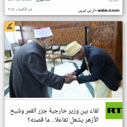
منذ شهرين
TN75KY
عدد الكلمات: ٢١٥
•
arabic.rt.com
ار تي عربي
لقاء بين وزير خارجية جزر القمر وشيخ
الأزهر يشعل تفاعلا.. ما قصته؟