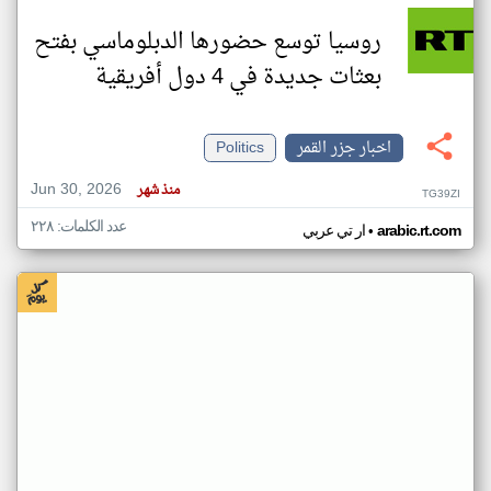
روسيا توسع حضورها الدبلوماسي بفتح
بعثات جديدة في 4 دول أفريقية
اخبار جزر القمر
Politics
Jun 30, 2026
منذ شهر
TG39ZI
عدد الكلمات: ٢٢٨
•
arabic.rt.com
ار تي عربي