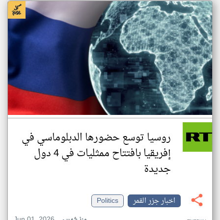
روسيا توسع حضورها الدبلوماسي في
إفريقيا بافتتاح ممثليات في 4 دول
جديدة
اخبار جزر القمر
Politics
Jun 01, 2026