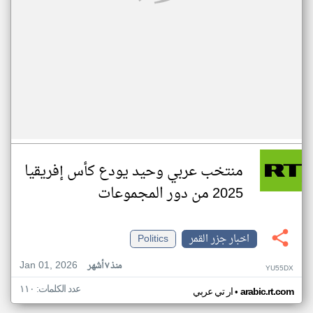
منتخب عربي وحيد يودع كأس إفريقيا
2025 من دور المجموعات
اخبار جزر القمر
Politics
Jan 01, 2026
منذ ٧ أشهر
YU55DX
عدد الكلمات: ١١٠
•
arabic.rt.com
ار تي عربي