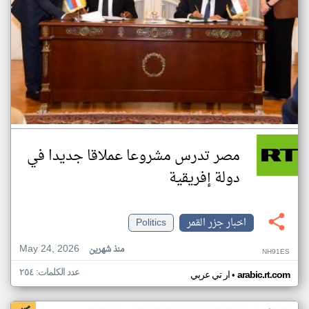
مصر تدرس مشروعا عملاقا جديدا في
دولة إفريقية
اخبار جزر القمر
Politics
May 24, 2026
منذ شهرين
NH91ES
عدد الكلمات: ٢٥٤
•
arabic.rt.com
ار تي عربي