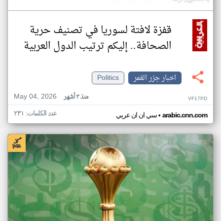
قفزة لافتة لسوريا في تصنيف حرية
الصحافة.. إليكم ترتيب الدول العربية
اخبار جزر القمر
Politics
May 04, 2026
منذ ٣ أشهر
VF17PD
عدد الكلمات: ٢٣١
•
arabic.cnn.com
سي ان ان عربي