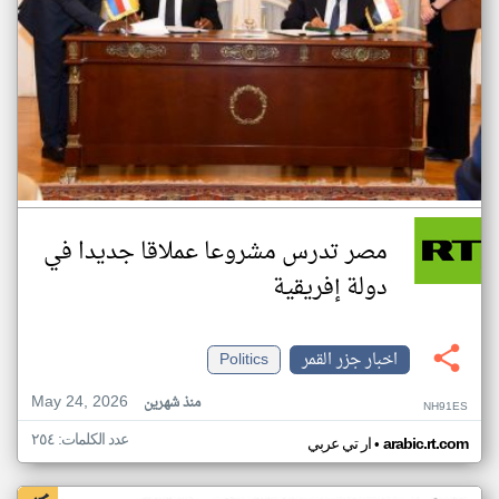
مصر تدرس مشروعا عملاقا جديدا في
دولة إفريقية
اخبار جزر القمر
Politics
May 24, 2026
منذ شهرين
NH91ES
عدد الكلمات: ٢٥٤
•
arabic.rt.com
ار تي عربي