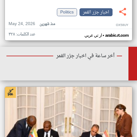
اخبار جزر القمر
Politics
May 24, 2026
منذ شهرين
OX58UY
عدد الكلمات: ٣٢٨
•
arabic.rt.com
ار تي عربي
أخر ساعة في اخبار جزر القمر