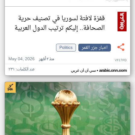
قفزة لافتة لسوريا في تصنيف حرية
الصحافة.. إليكم ترتيب الدول العربية
اخبار جزر القمر
Politics
May 04, 2026
منذ ٣ أشهر
VF17PD
عدد الكلمات: ٢٣١
•
arabic.cnn.com
سي ان ان عربي