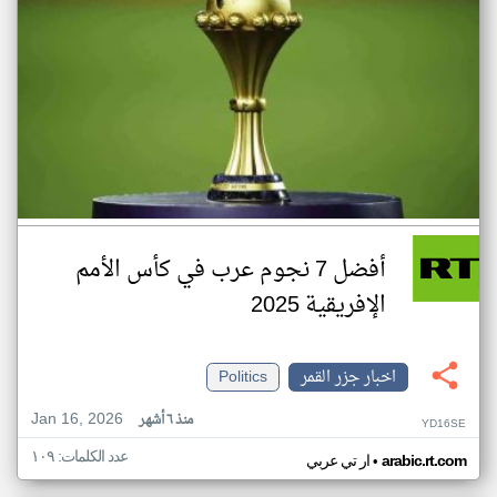
أفضل 7 نجوم عرب في كأس الأمم
الإفريقية 2025
اخبار جزر القمر
Politics
Jan 16, 2026
منذ ٦ أشهر
YD16SE
عدد الكلمات: ١٠٩
•
arabic.rt.com
ار تي عربي