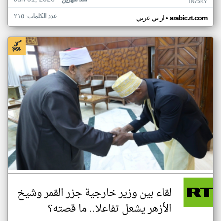
منذ شهرين
TN75KY
عدد الكلمات: ٢١٥
•
arabic.rt.com
ار تي عربي
لقاء بين وزير خارجية جزر القمر وشيخ
الأزهر يشعل تفاعلا.. ما قصته؟