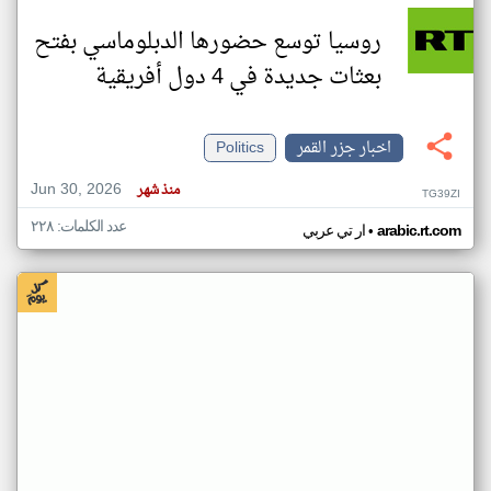
روسيا توسع حضورها الدبلوماسي بفتح
بعثات جديدة في 4 دول أفريقية
اخبار جزر القمر
Politics
Jun 30, 2026
منذ شهر
TG39ZI
عدد الكلمات: ٢٢٨
•
arabic.rt.com
ار تي عربي