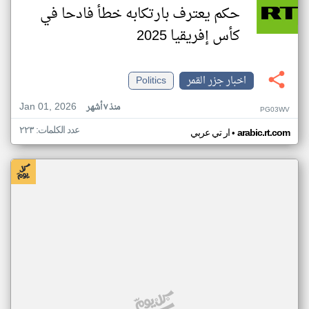
حكم يعترف بارتكابه خطأ فادحا في
كأس إفريقيا 2025
اخبار جزر القمر
Politics
Jan 01, 2026
منذ ٧ أشهر
PG03WV
عدد الكلمات: ٢٢٣
•
arabic.rt.com
ار تي عربي