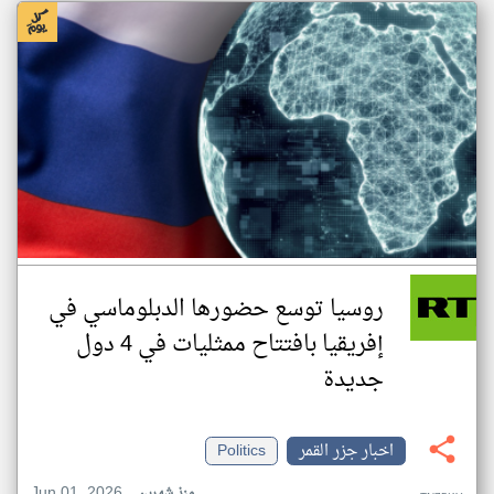
روسيا توسع حضورها الدبلوماسي في
إفريقيا بافتتاح ممثليات في 4 دول
جديدة
اخبار جزر القمر
Politics
Jun 01, 2026