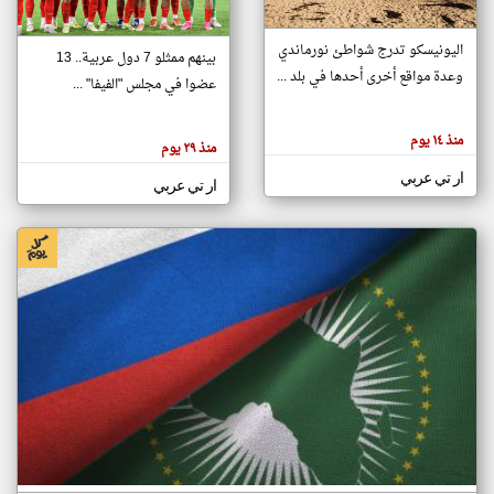
اليونيسكو تدرج شواطئ نورماندي
بينهم ممثلو 7 دول عربية.. 13
klyoum.com
وعدة مواقع أخرى أحدها في بلد ...
تغيير الدولة
عضوا في مجلس "الفيفا" ...
تعبر
مصادر الأخبار من جزر القمر
المقالات
الموجوده
اخبار جزر القمر على مدار الساعة
منذ ١٤ يوم
هنا عن
منذ ٢٩ يوم
وجهة
نظر
أهم اخبار جزر القمر العاجلة والمباشرة
ار تي عربي
كاتبيها.
ار تي عربي