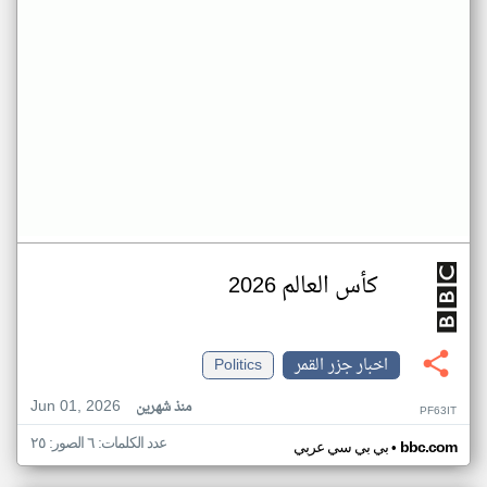
كأس العالم 2026
اخبار جزر القمر
Politics
Jun 01, 2026
منذ شهرين
PF63IT
عدد الكلمات: ٦ الصور: ٢٥
•
bbc.com
بي بي سي عربي