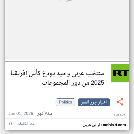
منتخب عربي وحيد يودع كأس إفريقيا
2025 من دور المجموعات
اخبار جزر القمر
Politics
Jan 01, 2026
منذ ٧ أشهر
YU55DX
عدد الكلمات: ١١٠
•
arabic.rt.com
ار تي عربي