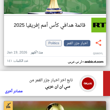
قائمة هدافي كأس أمم إفريقيا 2025
اخبار جزر القمر
Politics
Jan 19, 2026
منذ ٦ أشهر
QG60YL
عدد الكلمات: ١٤١
•
arabic.rt.com
ار تي عربي
تابع اخر اخبار جزر القمر من
سي ان ان عربي
مصادر أخرى