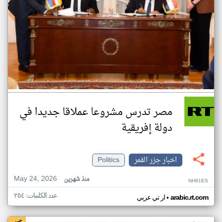
مصر تدرس مشروعا عملاقا جديدا في
دولة إفريقية
اخبار جزر القمر
Politics
May 24, 2026
منذ شهرين
NH91ES
عدد الكلمات: ٢٥٤
•
arabic.rt.com
ار تي عربي