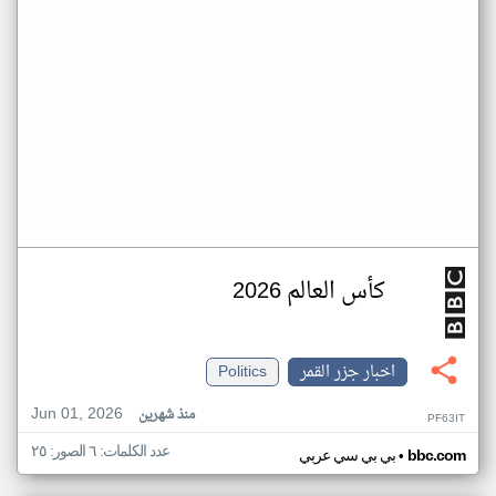
كأس العالم 2026
اخبار جزر القمر
Politics
Jun 01, 2026
منذ شهرين
PF63IT
عدد الكلمات: ٦ الصور: ٢٥
•
bbc.com
بي بي سي عربي