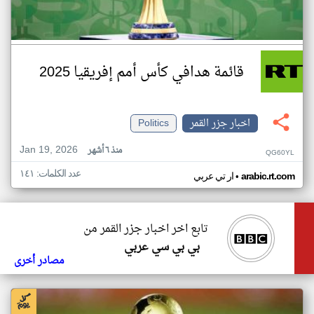
قائمة هدافي كأس أمم إفريقيا 2025
اخبار جزر القمر
Politics
Jan 19, 2026
منذ ٦ أشهر
QG60YL
عدد الكلمات: ١٤١
•
arabic.rt.com
ار تي عربي
تابع اخر اخبار جزر القمر من
بي بي سي عربي
مصادر أخرى