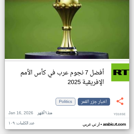
أفضل 7 نجوم عرب في كأس الأمم
الإفريقية 2025
اخبار جزر القمر
Politics
Jan 16, 2026
منذ ٦ أشهر
YD16SE
عدد الكلمات: ١٠٩
•
arabic.rt.com
ار تي عربي