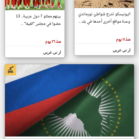
اليونيسكو تدرج شواطئ نورماندي
بينهم ممثلو 7 دول عربية.. 13
klyoum.com
وعدة مواقع أخرى أحدها في بلد ...
تغيير الدولة
عضوا في مجلس "الفيفا" ...
تعبر
مصادر الأخبار من جزر القمر
المقالات
الموجوده
اخبار جزر القمر على مدار الساعة
منذ ١١ يوم
هنا عن
منذ ٢٦ يوم
وجهة
نظر
أهم اخبار جزر القمر العاجلة والمباشرة
ار تي عربي
كاتبيها.
ار تي عربي