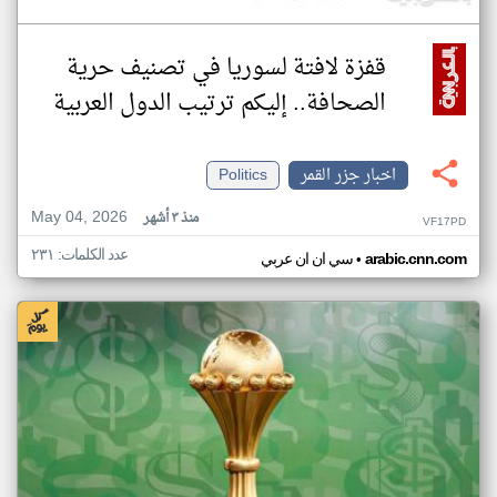
قفزة لافتة لسوريا في تصنيف حرية
الصحافة.. إليكم ترتيب الدول العربية
اخبار جزر القمر
Politics
May 04, 2026
منذ ٣ أشهر
VF17PD
عدد الكلمات: ٢٣١
•
arabic.cnn.com
سي ان ان عربي