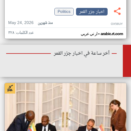
اخبار جزر القمر
Politics
May 24, 2026
منذ شهرين
OX58UY
عدد الكلمات: ٣٢٨
•
arabic.rt.com
ار تي عربي
أخر ساعة في اخبار جزر القمر