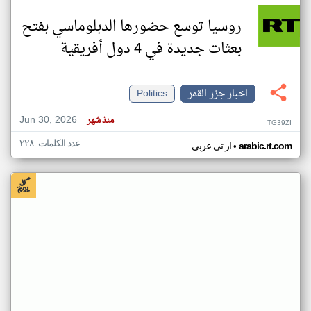
روسيا توسع حضورها الدبلوماسي بفتح
بعثات جديدة في 4 دول أفريقية
اخبار جزر القمر
Politics
Jun 30, 2026
منذ شهر
TG39ZI
عدد الكلمات: ٢٢٨
•
arabic.rt.com
ار تي عربي