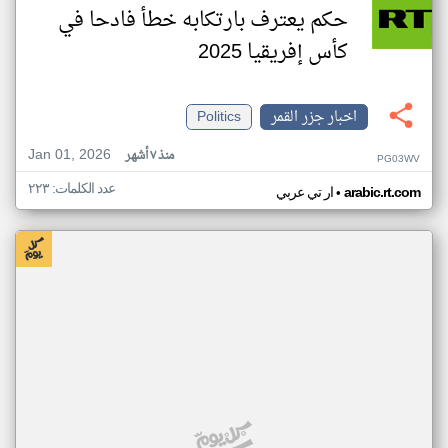
حكم يعترف بارتكابه خطأ فادحا في
كأس إفريقيا 2025
اخبار جزر القمر
Politics
Jan 01, 2026
منذ ٧ أشهر
PG03WV
عدد الكلمات: ٢٢٣
•
arabic.rt.com
ار تي عربي