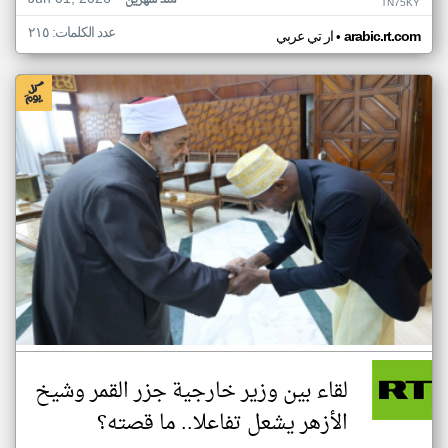
منذ شهرين
TN75KY
عدد الكلمات: ٢١٥
•
arabic.rt.com
ار تي عربي
لقاء بين وزير خارجية جزر القمر وشيخ
الأزهر يشعل تفاعلا.. ما قصته؟