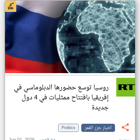
روسيا توسع حضورها الدبلوماسي في
إفريقيا بافتتاح ممثليات في 4 دول
جديدة
اخبار جزر القمر
Politics
Jun 01, 2026