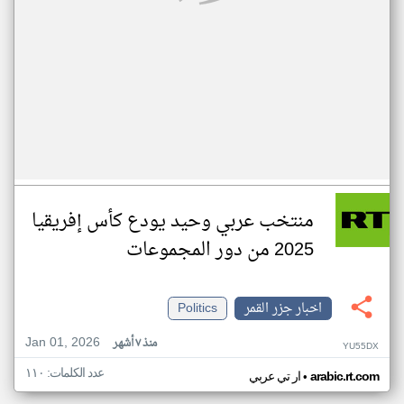
منتخب عربي وحيد يودع كأس إفريقيا
2025 من دور المجموعات
اخبار جزر القمر
Politics
Jan 01, 2026
منذ ٧ أشهر
YU55DX
عدد الكلمات: ١١٠
•
arabic.rt.com
ار تي عربي