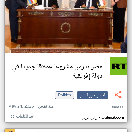
مصر تدرس مشروعا عملاقا جديدا في
دولة إفريقية
اخبار جزر القمر
Politics
May 24, 2026
منذ شهرين
NH91ES
عدد الكلمات: ٢٥٤
•
arabic.rt.com
ار تي عربي