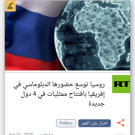
روسيا توسع حضورها الدبلوماسي في
إفريقيا بافتتاح ممثليات في 4 دول
جديدة
اخبار جزر القمر
Politics
Jun 01, 2026