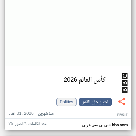
كأس العالم 2026
اخبار جزر القمر
Politics
Jun 01, 2026
منذ شهرين
PF63IT
عدد الكلمات: ٦ الصور: ٢٥
•
bbc.com
بي بي سي عربي