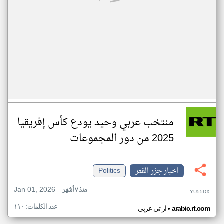
منتخب عربي وحيد يودع كأس إفريقيا
2025 من دور المجموعات
اخبار جزر القمر
Politics
Jan 01, 2026
منذ ٧ أشهر
YU55DX
عدد الكلمات: ١١٠
•
arabic.rt.com
ار تي عربي