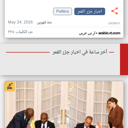
اخبار جزر القمر
Politics
May 24, 2026
منذ شهرين
OX58UY
عدد الكلمات: ٣٢٨
•
arabic.rt.com
ار تي عربي
أخر ساعة في اخبار جزر القمر