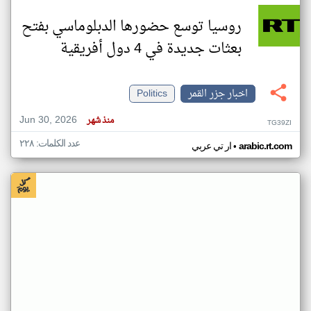
روسيا توسع حضورها الدبلوماسي بفتح
بعثات جديدة في 4 دول أفريقية
اخبار جزر القمر
Politics
Jun 30, 2026
منذ شهر
TG39ZI
عدد الكلمات: ٢٢٨
•
arabic.rt.com
ار تي عربي