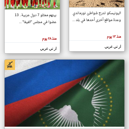
اليونيسكو تدرج شواطئ نورماندي
بينهم ممثلو 7 دول عربية.. 13
klyoum.com
وعدة مواقع أخرى أحدها في بلد ...
تغيير الدولة
عضوا في مجلس "الفيفا" ...
تعبر
مصادر الأخبار من جزر القمر
المقالات
الموجوده
اخبار جزر القمر على مدار الساعة
منذ ١٣ يوم
هنا عن
منذ ٢٨ يوم
وجهة
نظر
أهم اخبار جزر القمر العاجلة والمباشرة
ار تي عربي
كاتبيها.
ار تي عربي