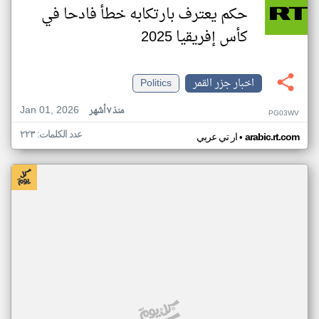
حكم يعترف بارتكابه خطأ فادحا في
كأس إفريقيا 2025
اخبار جزر القمر
Politics
Jan 01, 2026
منذ ٧ أشهر
PG03WV
عدد الكلمات: ٢٢٣
•
arabic.rt.com
ار تي عربي