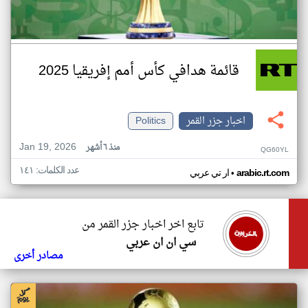
قائمة هدافي كأس أمم إفريقيا 2025
اخبار جزر القمر
Politics
Jan 19, 2026
منذ ٦ أشهر
QG60YL
عدد الكلمات: ١٤١
•
arabic.rt.com
ار تي عربي
تابع اخر اخبار جزر القمر من
سي ان ان عربي
مصادر أخرى