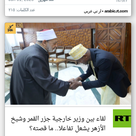
منذ شهرين
TN75KY
عدد الكلمات: ٢١٥
•
arabic.rt.com
ار تي عربي
لقاء بين وزير خارجية جزر القمر وشيخ
الأزهر يشعل تفاعلا.. ما قصته؟