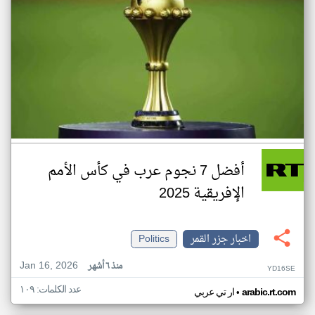
أفضل 7 نجوم عرب في كأس الأمم
الإفريقية 2025
اخبار جزر القمر
Politics
Jan 16, 2026
منذ ٦ أشهر
YD16SE
عدد الكلمات: ١٠٩
•
arabic.rt.com
ار تي عربي