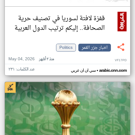
قفزة لافتة لسوريا في تصنيف حرية
الصحافة.. إليكم ترتيب الدول العربية
اخبار جزر القمر
Politics
May 04, 2026
منذ ٣ أشهر
VF17PD
عدد الكلمات: ٢٣١
•
arabic.cnn.com
سي ان ان عربي