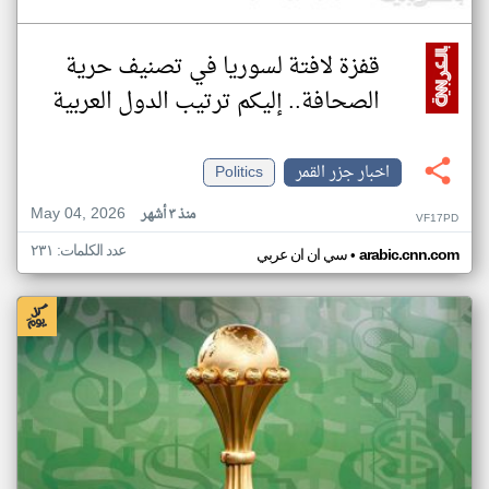
قفزة لافتة لسوريا في تصنيف حرية
الصحافة.. إليكم ترتيب الدول العربية
اخبار جزر القمر
Politics
May 04, 2026
منذ ٣ أشهر
VF17PD
عدد الكلمات: ٢٣١
•
arabic.cnn.com
سي ان ان عربي