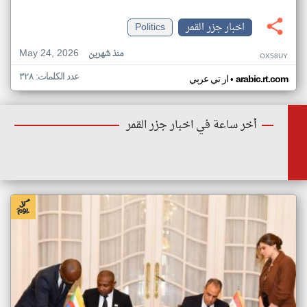
اخبار جزر القمر
Politics
May 24, 2026
منذ شهرين
OX58UY
عدد الكلمات: ٣٢٨
•
arabic.rt.com
ار تي عربي
أخر ساعة في اخبار جزر القمر