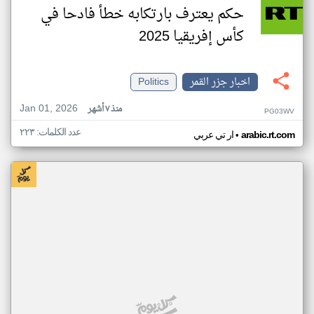
حكم يعترف بارتكابه خطأ فادحا في
كأس إفريقيا 2025
اخبار جزر القمر
Politics
Jan 01, 2026
منذ ٧ أشهر
PG03WV
عدد الكلمات: ٢٢٣
•
arabic.rt.com
ار تي عربي