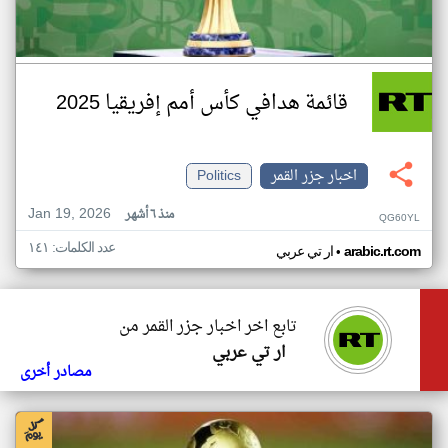
قائمة هدافي كأس أمم إفريقيا 2025
اخبار جزر القمر
Politics
Jan 19, 2026
منذ ٦ أشهر
QG60YL
عدد الكلمات: ١٤١
•
arabic.rt.com
ار تي عربي
تابع اخر اخبار جزر القمر من
ار تي عربي
مصادر أخرى