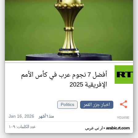
أفضل 7 نجوم عرب في كأس الأمم
الإفريقية 2025
اخبار جزر القمر
Politics
Jan 16, 2026
منذ ٦ أشهر
YD16SE
عدد الكلمات: ١٠٩
•
arabic.rt.com
ار تي عربي