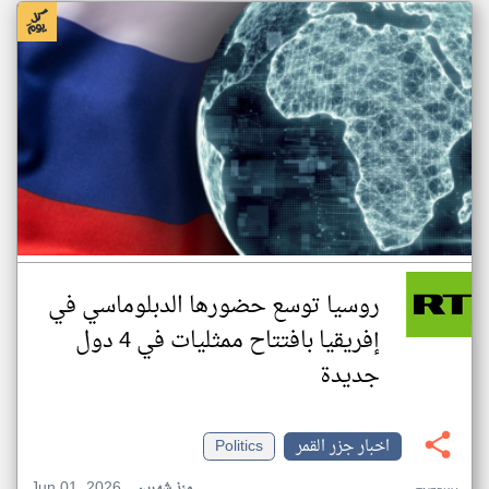
روسيا توسع حضورها الدبلوماسي في
إفريقيا بافتتاح ممثليات في 4 دول
جديدة
اخبار جزر القمر
Politics
Jun 01, 2026