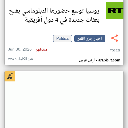
روسيا توسع حضورها الدبلوماسي بفتح
بعثات جديدة في 4 دول أفريقية
اخبار جزر القمر
Politics
Jun 30, 2026
منذ شهر
TG39ZI
عدد الكلمات: ٢٢٨
•
arabic.rt.com
ار تي عربي