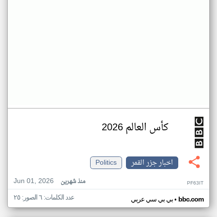
كأس العالم 2026
اخبار جزر القمر
Politics
Jun 01, 2026
منذ شهرين
PF63IT
عدد الكلمات: ٦ الصور: ٢٥
•
bbc.com
بي بي سي عربي