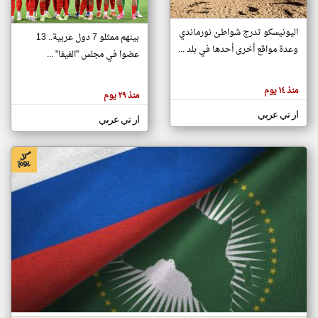
اليونيسكو تدرج شواطئ نورماندي
بينهم ممثلو 7 دول عربية.. 13
klyoum.com
وعدة مواقع أخرى أحدها في بلد ...
تغيير الدولة
عضوا في مجلس "الفيفا" ...
تعبر
مصادر الأخبار من جزر القمر
المقالات
الموجوده
اخبار جزر القمر على مدار الساعة
منذ ١٤ يوم
هنا عن
منذ ٢٩ يوم
وجهة
نظر
أهم اخبار جزر القمر العاجلة والمباشرة
ار تي عربي
كاتبيها.
ار تي عربي