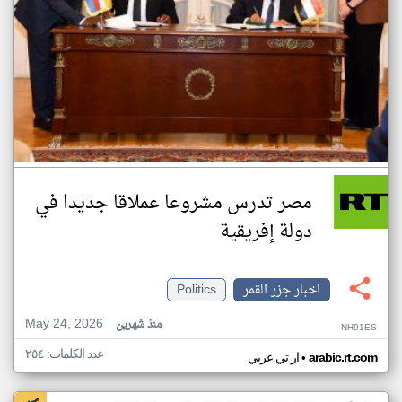
مصر تدرس مشروعا عملاقا جديدا في
دولة إفريقية
اخبار جزر القمر
Politics
May 24, 2026
منذ شهرين
NH91ES
عدد الكلمات: ٢٥٤
•
arabic.rt.com
ار تي عربي