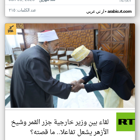
منذ شهرين
TN75KY
عدد الكلمات: ٢١٥
•
arabic.rt.com
ار تي عربي
لقاء بين وزير خارجية جزر القمر وشيخ
الأزهر يشعل تفاعلا.. ما قصته؟