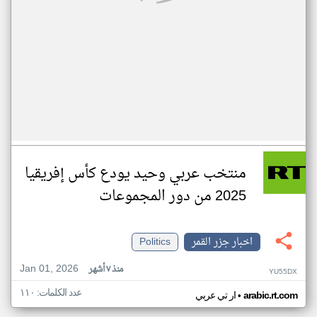
منتخب عربي وحيد يودع كأس إفريقيا
2025 من دور المجموعات
اخبار جزر القمر
Politics
Jan 01, 2026
منذ ٧ أشهر
YU55DX
عدد الكلمات: ١١٠
•
arabic.rt.com
ار تي عربي