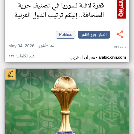
قفزة لافتة لسوريا في تصنيف حرية
الصحافة.. إليكم ترتيب الدول العربية
اخبار جزر القمر
Politics
May 04, 2026
منذ ٣ أشهر
VF17PD
عدد الكلمات: ٢٣١
•
arabic.cnn.com
سي ان ان عربي