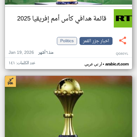
قائمة هدافي كأس أمم إفريقيا 2025
اخبار جزر القمر
Politics
Jan 19, 2026
منذ ٦ أشهر
QG60YL
عدد الكلمات: ١٤١
•
arabic.rt.com
ار تي عربي