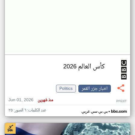
كأس العالم 2026
اخبار جزر القمر
Politics
Jun 01, 2026
منذ شهرين
PF63IT
عدد الكلمات: ٦ الصور: ٢٥
•
bbc.com
بي بي سي عربي