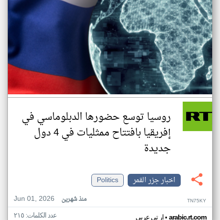
روسيا توسع حضورها الدبلوماسي في
إفريقيا بافتتاح ممثليات في 4 دول
جديدة
اخبار جزر القمر
Politics
Jun 01, 2026
منذ شهرين
TN75KY
عدد الكلمات: ٢١٥
•
arabic.rt.com
ار تي عربي