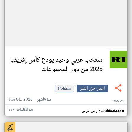
منتخب عربي وحيد يودع كأس إفريقيا
2025 من دور المجموعات
اخبار جزر القمر
Politics
Jan 01, 2026
منذ ٧ أشهر
YU55DX
عدد الكلمات: ١١٠
•
arabic.rt.com
ار تي عربي