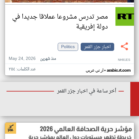
مصر تدرس مشروعا عملاقا جديدا في
دولة إفريقية
اخبار جزر القمر
Politics
May 24, 2026
منذ شهرين
NH91ES
عدد الكلمات: ٢٥٤
•
arabic.rt.com
ار تي عربي
أخر ساعة في اخبار جزر القمر