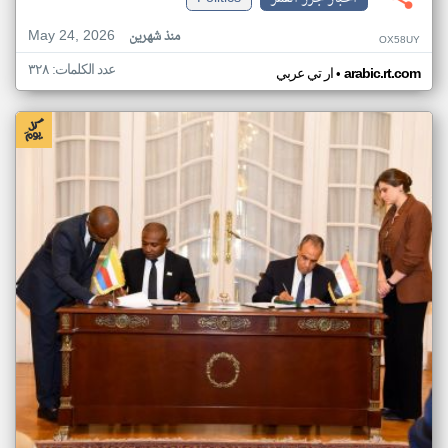
May 24, 2026
منذ شهرين
OX58UY
عدد الكلمات: ٣٢٨
•
arabic.rt.com
ار تي عربي