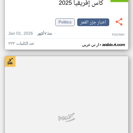
كأس إفريقيا 2025
اخبار جزر القمر
Politics
Jan 01, 2026
منذ ٧ أشهر
PG03WV
عدد الكلمات: ٢٢٣
•
arabic.rt.com
ار تي عربي