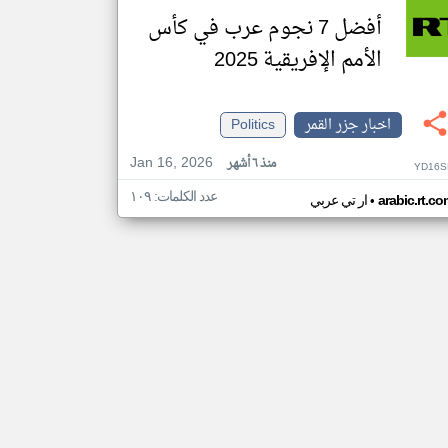
أفضل 7 نجوم عرب في كأس
الأمم الإفريقية 2025
اخبار جزر القمر
Politics
Jan 16, 2026
منذ ٦ أشهر
YD16S
عدد الكلمات: ١٠٩
•
arabic.rt.c
ار تي عربي