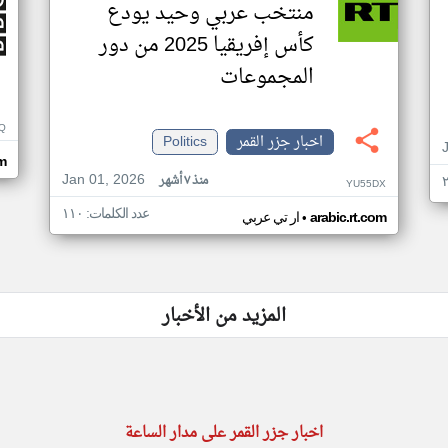
منتخب عربي وحيد يودع
كأس إفريقيا 2025 من دور
المجموعات
Q
اخبار جزر القمر
Politics
m
Jan 01, 2026
منذ ٧ أشهر
YU55DX
عدد الكلمات: ١١٠
•
arabic.rt.com
ار تي عربي
المزيد من الأخبار
اخبار جزر القمر على مدار الساعة