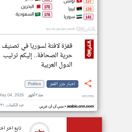
قفزة لافتة لسوريا في تصنيف
حرية الصحافة.. إليكم ترتيب
الدول العربية
اخبار جزر القمر
Politics
May 04, 2026
منذ ٣ أشهر
VF17PD
عدد الكلمات: ٢٣١
•
arabic.cnn.com
سي ان ان عربي
تابع اخر اخب