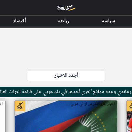
سياسة
رياضة
أقتصاد
أجدد الاخبار
ماندي وعدة مواقع أخرى أحدها في بلد عربي على قائمة التراث العال
اخبار جزر القمر من ار تي عربي
اخ