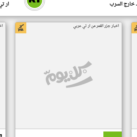
 خارج السرب
ار ت
اخبار جزر القمر من ار تي عربي
اخ