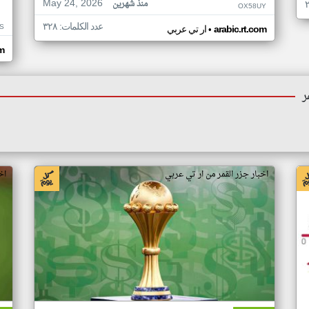
May 24, 2026
منذ شهرين
OX58UY
عدد الكلمات: ٣٢٨
S
•
arabic.rt.com
ار تي عربي
om
ر
اخبار جزر القمر من ار تي عربي
اخ