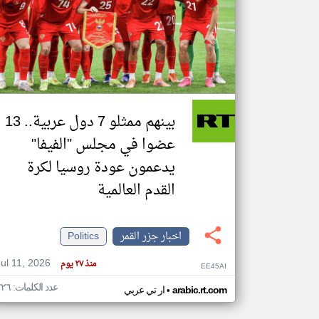
تعبر
المقالات
الموجوده
هنا عن
وجهة
نظر
بينهم ممثلو 7 دول عربية.. 13
كاتبيها.
عضوا في مجلس "الفيفا"
يدعمون عودة روسيا لكرة
القدم العالمية
اخبار جزر القمر
Politics
Jul 11, 2026
منذ ٢٧ يوم
EE45AI
عدد الكلمات: ٢٢٦
•
arabic.rt.com
ار تي عربي