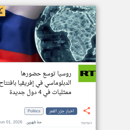
اخبار جزر القمر من ار تي عربي
روسيا توسع حضورها
الدبلوماسي في إفريقيا بافتتاح
ممثليات في 4 دول جديدة
اخبار جزر القمر
Politics
Jun 01, 2026
منذ شهرين
TN75KY