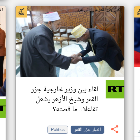
اخبار جزر القمر من ار تي عربي
اخ
لقاء بين وزير خارجية جزر
القمر وشيخ الأزهر يشعل
تفاعلا.. ما قصته؟
اخبار جزر القمر
Politics