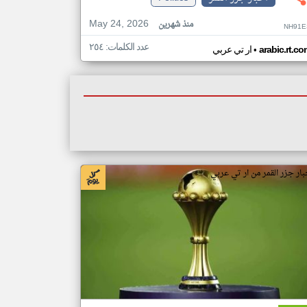
May 24, 2026
منذ شهرين
NH91E
عدد الكلمات: ٢٥٤
•
arabic.rt.c
ار تي عربي
بار جزر القمر من ار تي عربي