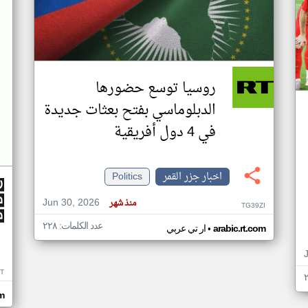
روسيا توسع حضورها
الدبلوماسي بفتح بعثات جديدة
في 4 دول أفريقية
اخبار جزر القمر
Politics
Jun 30, 2026
منذ شهر
TG39ZI
عدد الكلمات: ٢٢٨
•
arabic.rt.com
ار تي عربي
IT
m