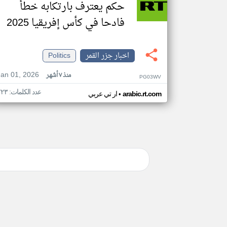
حكم يعترف بارتكابه خطأ
فادحا في كأس إفريقيا 2025
اخبار جزر القمر
Politics
Jan 01, 2026
منذ ٧ أشهر
PG03WV
عدد الكلمات: ٢٢٣
•
arabic.rt.com
ار تي عربي