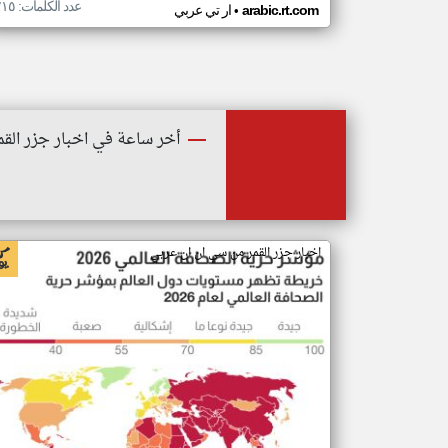
عدد الكلمات: ٢١٥
•
arabic.rt.com
ار تي عربي
أخر ساعة في اخبار جزر القم
اخبار جزر القمر من سي ان ان عربي