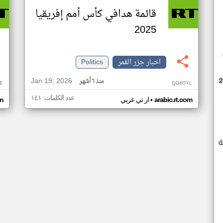
قائمة هدافي كأس أمم إفريقيا
2025
اخبار جزر القمر
Politics
Jan 19, 2026
منذ ٦ أشهر
E
QG60YL
عدد الكلمات: ١٤١
•
arabic.rt.com
ار تي عربي
om