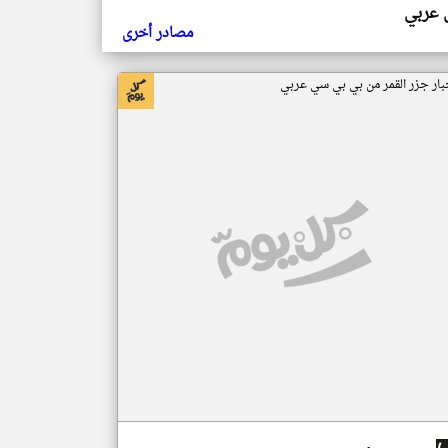
ي عربي
مصادر أخرى
بار جزر القمر من بي بي سي عربي