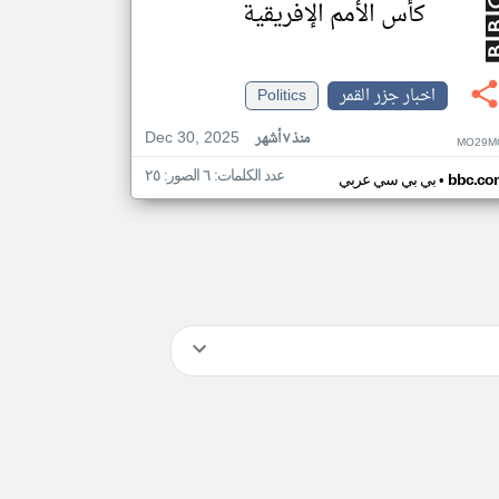
كأس الأمم الإفريقية
اخبار جزر القمر
Politics
Dec 30, 2025
منذ ٧ أشهر
MO29M
عدد الكلمات: ٦ الصور: ٢٥
•
bbc.co
بي بي سي عربي