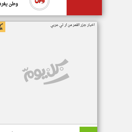
وطن يغرد
اخبار جزر القمر من ار تي عربي