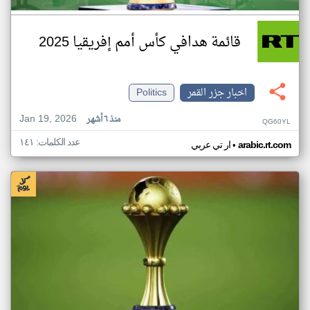
قائمة هدافي كأس أمم إفريقيا 2025
اخبار جزر القمر
Politics
Jan 19, 2026
منذ ٦ أشهر
QG60YL
عدد الكلمات: ١٤١
•
arabic.rt.com
ار تي عربي