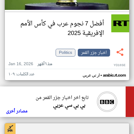
أفضل 7 نجوم عرب في كأس الأمم
الإفريقية 2025
اخبار جزر القمر
Politics
Jan 16, 2026
منذ ٦ أشهر
YD16SE
عدد الكلمات: ١٠٩
•
arabic.rt.com
ار تي عربي
تابع اخر اخبار جزر القمر من
بي بي سي عربي
مصادر أخرى