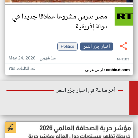
مصر تدرس مشروعا عملاقا جديدا في
دولة إفريقية
اخبار جزر القمر
Politics
May 24, 2026
منذ شهرين
NH91ES
عدد الكلمات: ٢٥٤
•
arabic.rt.com
ار تي عربي
أخر ساعة في اخبار جزر القمر