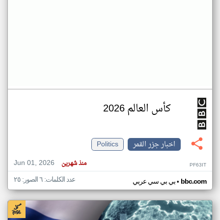
كأس العالم 2026
اخبار جزر القمر
Politics
Jun 01, 2026
منذ شهرين
PF63IT
عدد الكلمات: ٦ الصور: ٢٥
•
bbc.com
بي بي سي عربي