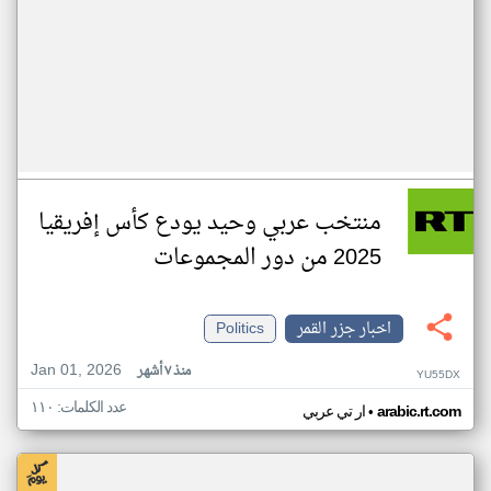
منتخب عربي وحيد يودع كأس إفريقيا
2025 من دور المجموعات
اخبار جزر القمر
Politics
Jan 01, 2026
منذ ٧ أشهر
YU55DX
عدد الكلمات: ١١٠
•
arabic.rt.com
ار تي عربي