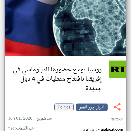
روسيا توسع حضورها الدبلوماسي في
إفريقيا بافتتاح ممثليات في 4 دول
جديدة
اخبار جزر القمر
Politics
Jun 01, 2026
منذ شهرين
TN75KY
عدد الكلمات: ٢١٥
•
arabic.rt.com
ار تي عربي