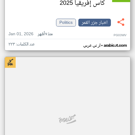
كأس إفريقيا 2025
اخبار جزر القمر
Politics
Jan 01, 2026
منذ ٧ أشهر
PG03WV
عدد الكلمات: ٢٢٣
•
arabic.rt.com
ار تي عربي