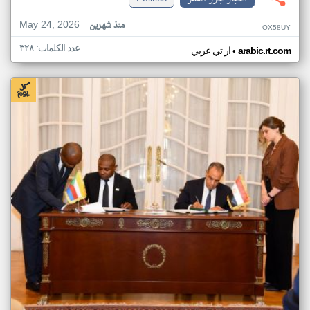
May 24, 2026
منذ شهرين
OX58UY
عدد الكلمات: ٣٢٨
•
arabic.rt.com
ار تي عربي