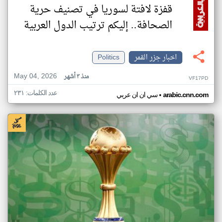
قفزة لافتة لسوريا في تصنيف حرية
الصحافة.. إليكم ترتيب الدول العربية
اخبار جزر القمر
Politics
May 04, 2026
منذ ٣ أشهر
VF17PD
عدد الكلمات: ٢٣١
•
arabic.cnn.com
سي ان ان عربي