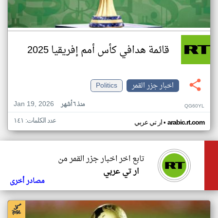
قائمة هدافي كأس أمم إفريقيا 2025
اخبار جزر القمر
Politics
Jan 19, 2026
منذ ٦ أشهر
QG60YL
عدد الكلمات: ١٤١
•
arabic.rt.com
ار تي عربي
تابع اخر اخبار جزر القمر من
ار تي عربي
مصادر أخرى