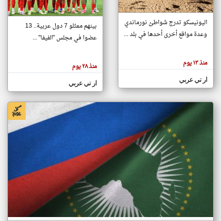
اليونيسكو تدرج شواطئ نورماندي
بينهم ممثلو 7 دول عربية.. 13
klyoum.com
وعدة مواقع أخرى أحدها في بلد ...
تغيير الدولة
عضوا في مجلس "الفيفا" ...
تعبر
مصادر الأخبار من جزر القمر
المقالات
الموجوده
اخبار جزر القمر على مدار الساعة
منذ ١٣ يوم
هنا عن
منذ ٢٨ يوم
وجهة
نظر
أهم اخبار جزر القمر العاجلة والمباشرة
ار تي عربي
كاتبيها.
ار تي عربي