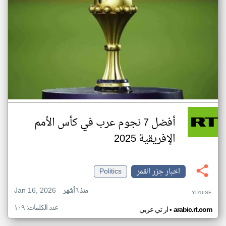
أفضل 7 نجوم عرب في كأس الأمم
الإفريقية 2025
اخبار جزر القمر
Politics
Jan 16, 2026
منذ ٦ أشهر
YD16SE
عدد الكلمات: ١٠٩
•
arabic.rt.com
ار تي عربي