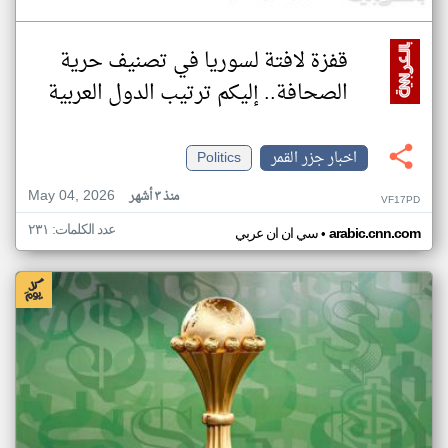
قفزة لافتة لسوريا في تصنيف حرية
الصحافة.. إليكم ترتيب الدول العربية
اخبار جزر القمر
Politics
May 04, 2026
منذ ٣ أشهر
VF17PD
عدد الكلمات: ٢٣١
•
arabic.cnn.com
سي ان ان عربي