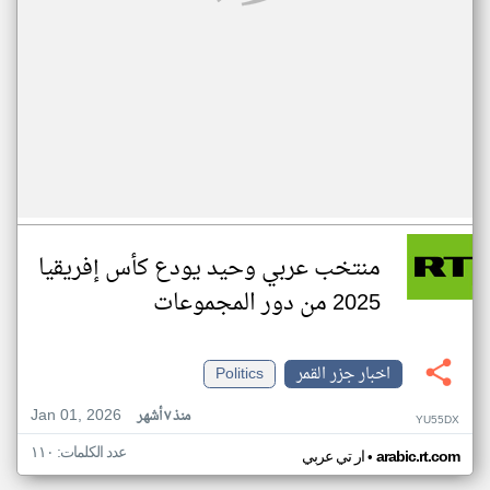
منتخب عربي وحيد يودع كأس إفريقيا
2025 من دور المجموعات
اخبار جزر القمر
Politics
Jan 01, 2026
منذ ٧ أشهر
YU55DX
عدد الكلمات: ١١٠
•
arabic.rt.com
ار تي عربي