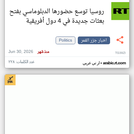
روسيا توسع حضورها الدبلوماسي بفتح
بعثات جديدة في 4 دول أفريقية
اخبار جزر القمر
Politics
Jun 30, 2026
منذ شهر
TG39ZI
عدد الكلمات: ٢٢٨
•
arabic.rt.com
ار تي عربي