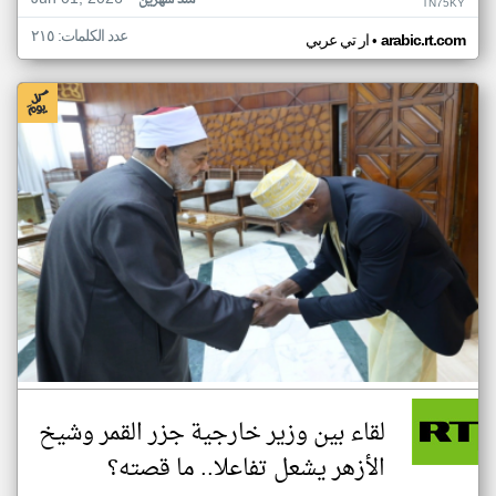
منذ شهرين
TN75KY
عدد الكلمات: ٢١٥
•
arabic.rt.com
ار تي عربي
لقاء بين وزير خارجية جزر القمر وشيخ
الأزهر يشعل تفاعلا.. ما قصته؟