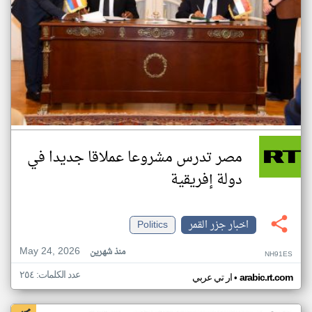
مصر تدرس مشروعا عملاقا جديدا في
دولة إفريقية
اخبار جزر القمر
Politics
May 24, 2026
منذ شهرين
NH91ES
عدد الكلمات: ٢٥٤
•
arabic.rt.com
ار تي عربي