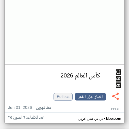
كأس العالم 2026
اخبار جزر القمر
Politics
Jun 01, 2026
منذ شهرين
PF63IT
عدد الكلمات: ٦ الصور: ٢٥
•
bbc.com
بي بي سي عربي