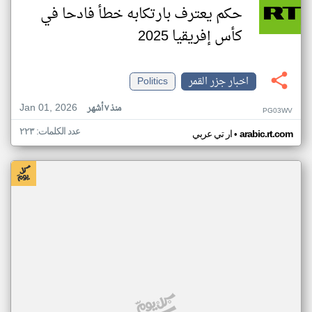
حكم يعترف بارتكابه خطأ فادحا في
كأس إفريقيا 2025
اخبار جزر القمر
Politics
Jan 01, 2026
منذ ٧ أشهر
PG03WV
عدد الكلمات: ٢٢٣
•
arabic.rt.com
ار تي عربي