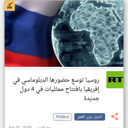
روسيا توسع حضورها الدبلوماسي في
إفريقيا بافتتاح ممثليات في 4 دول
جديدة
اخبار جزر القمر
Politics
Jun 01, 2026