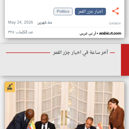
اخبار جزر القمر
Politics
May 24, 2026
منذ شهرين
OX58UY
عدد الكلمات: ٣٢٨
•
arabic.rt.com
ار تي عربي
أخر ساعة في اخبار جزر القمر