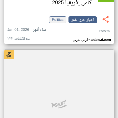
كأس إفريقيا 2025
اخبار جزر القمر
Politics
Jan 01, 2026
منذ ٧ أشهر
PG03WV
عدد الكلمات: ٢٢٣
•
arabic.rt.com
ار تي عربي