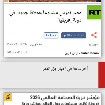
مصر تدرس مشروعا عملاقا جديدا في
دولة إفريقية
اخبار جزر القمر
Politics
May 24, 2026
منذ شهرين
NH91ES
عدد الكلمات: ٢٥٤
•
arabic.rt.com
ار تي عربي
أخر ساعة في اخبار جزر القمر