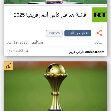
قائمة هدافي كأس أمم إفريقيا 2025
اخبار جزر القمر
Politics
Jan 19, 2026
منذ ٦ أشهر
QG60YL
عدد الكلمات: ١٤١
•
arabic.rt.com
ار تي عربي