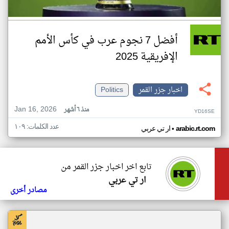
أفضل 7 نجوم عرب في كأس الأمم
الإفريقية 2025
اخبار جزر القمر
Politics
Jan 16, 2026
منذ ٦ أشهر
YD16SE
عدد الكلمات: ١٠٩
•
arabic.rt.com
ار تي عربي
تابع اخر اخبار جزر القمر من
ار تي عربي
مصادر أخرى