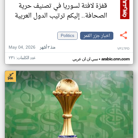
قفزة لافتة لسوريا في تصنيف حرية
الصحافة.. إليكم ترتيب الدول العربية
اخبار جزر القمر
Politics
May 04, 2026
منذ ٣ أشهر
VF17PD
عدد الكلمات: ٢٣١
•
arabic.cnn.com
سي ان ان عربي