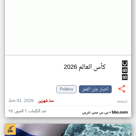
كأس العالم 2026
اخبار جزر القمر
Politics
Jun 01, 2026
منذ شهرين
PF63IT
عدد الكلمات: ٦ الصور: ٢٥
•
bbc.com
بي بي سي عربي