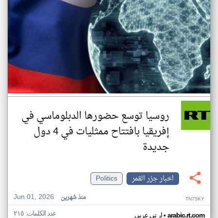
روسيا توسع حضورها الدبلوماسي في
إفريقيا بافتتاح ممثليات في 4 دول
جديدة
اخبار جزر القمر
Politics
Jun 01, 2026
منذ شهرين
TN75KY
عدد الكلمات: ٢١٥
•
arabic.rt.com
ار تي عربي