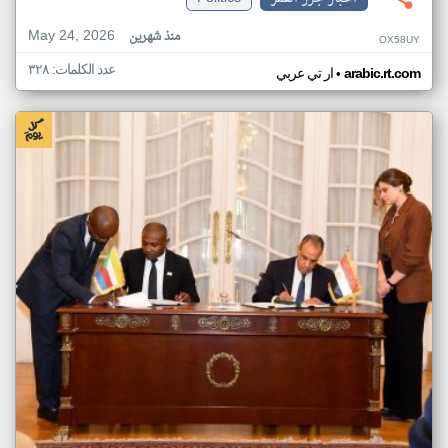
May 24, 2026
منذ شهرين
OX58UY
عدد الكلمات: ٣٢٨
•
arabic.rt.com
ار تي عربي