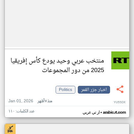
منتخب عربي وحيد يودع كأس إفريقيا
2025 من دور المجموعات
اخبار جزر القمر
Politics
Jan 01, 2026
منذ ٧ أشهر
YU55DX
عدد الكلمات: ١١٠
•
arabic.rt.com
ار تي عربي