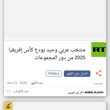
منتخب عربي وحيد يودع كأس إفريقيا
2025 من دور المجموعات
اخبار جزر القمر
Politics
Jan 01, 2026
منذ ٧ أشهر
YU55DX
عدد الكلمات: ١١٠
•
arabic.rt.com
ار تي عربي