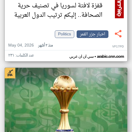
قفزة لافتة لسوريا في تصنيف حرية
الصحافة.. إليكم ترتيب الدول العربية
اخبار جزر القمر
Politics
May 04, 2026
منذ ٣ أشهر
VF17PD
عدد الكلمات: ٢٣١
•
arabic.cnn.com
سي ان ان عربي