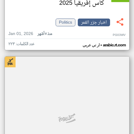
كأس إفريقيا 2025
اخبار جزر القمر
Politics
Jan 01, 2026
منذ ٧ أشهر
PG03WV
عدد الكلمات: ٢٢٣
•
arabic.rt.com
ار تي عربي