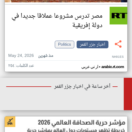
مصر تدرس مشروعا عملاقا جديدا في
دولة إفريقية
اخبار جزر القمر
Politics
May 24, 2026
منذ شهرين
NH91ES
عدد الكلمات: ٢٥٤
•
arabic.rt.com
ار تي عربي
أخر ساعة في اخبار جزر القمر