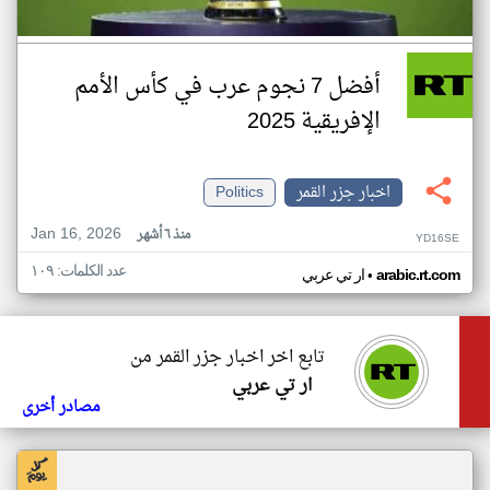
أفضل 7 نجوم عرب في كأس الأمم
الإفريقية 2025
اخبار جزر القمر
Politics
Jan 16, 2026
منذ ٦ أشهر
YD16SE
عدد الكلمات: ١٠٩
•
arabic.rt.com
ار تي عربي
تابع اخر اخبار جزر القمر من
ار تي عربي
مصادر أخرى