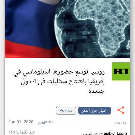
روسيا توسع حضورها الدبلوماسي في
إفريقيا بافتتاح ممثليات في 4 دول
جديدة
اخبار جزر القمر
Politics
Jun 01, 2026
منذ شهرين
TN75KY
عدد الكلمات: ٢١٥
•
arabic.rt.com
ار تي عربي