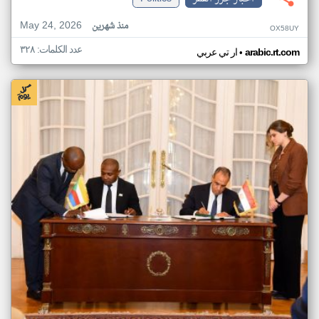
May 24, 2026
منذ شهرين
OX58UY
عدد الكلمات: ٣٢٨
•
arabic.rt.com
ار تي عربي