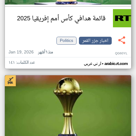
قائمة هدافي كأس أمم إفريقيا 2025
اخبار جزر القمر
Politics
Jan 19, 2026
منذ ٦ أشهر
QG60YL
عدد الكلمات: ١٤١
•
arabic.rt.com
ار تي عربي