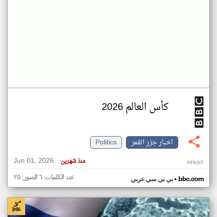
كأس العالم 2026
اخبار جزر القمر
Politics
Jun 01, 2026
منذ شهرين
PF63IT
عدد الكلمات: ٦ الصور: ٢٥
•
bbc.com
بي بي سي عربي