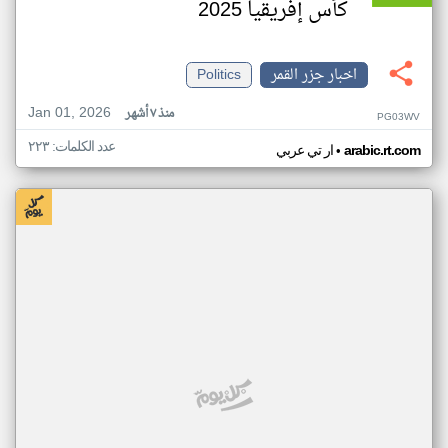
كأس إفريقيا 2025
اخبار جزر القمر
Politics
Jan 01, 2026
منذ ٧ أشهر
PG03WV
عدد الكلمات: ٢٢٣
•
arabic.rt.com
ار تي عربي