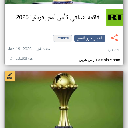
قائمة هدافي كأس أمم إفريقيا 2025
اخبار جزر القمر
Politics
Jan 19, 2026
منذ ٦ أشهر
QG60YL
عدد الكلمات: ١٤١
•
arabic.rt.com
ار تي عربي