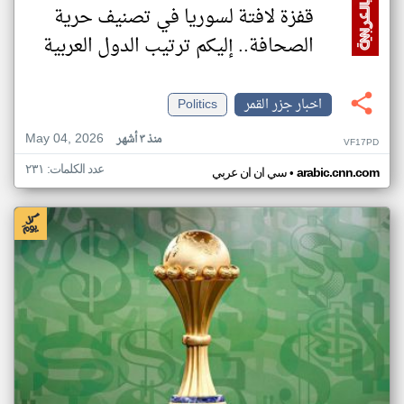
قفزة لافتة لسوريا في تصنيف حرية
الصحافة.. إليكم ترتيب الدول العربية
اخبار جزر القمر
Politics
May 04, 2026
منذ ٣ أشهر
VF17PD
عدد الكلمات: ٢٣١
•
arabic.cnn.com
سي ان ان عربي