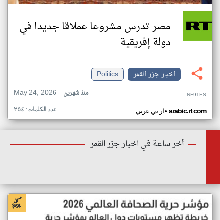
مصر تدرس مشروعا عملاقا جديدا في
دولة إفريقية
اخبار جزر القمر
Politics
May 24, 2026
منذ شهرين
NH91ES
عدد الكلمات: ٢٥٤
•
arabic.rt.com
ار تي عربي
أخر ساعة في اخبار جزر القمر