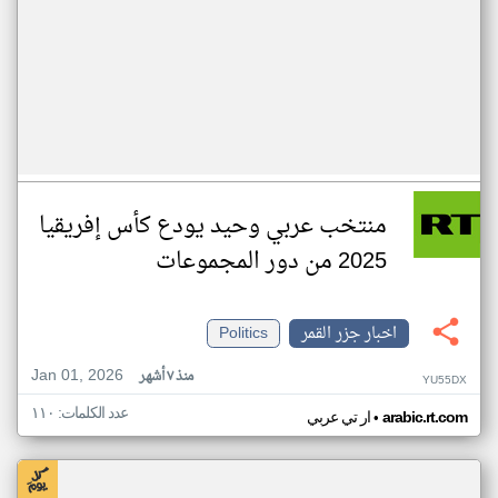
منتخب عربي وحيد يودع كأس إفريقيا
2025 من دور المجموعات
اخبار جزر القمر
Politics
Jan 01, 2026
منذ ٧ أشهر
YU55DX
عدد الكلمات: ١١٠
•
arabic.rt.com
ار تي عربي