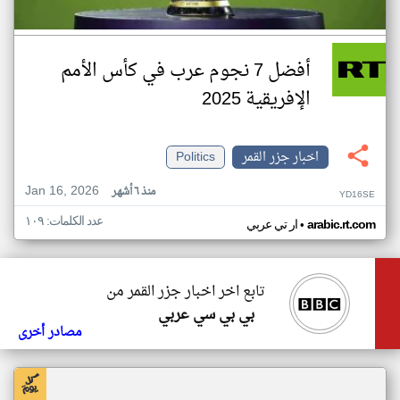
أفضل 7 نجوم عرب في كأس الأمم
الإفريقية 2025
اخبار جزر القمر
Politics
Jan 16, 2026
منذ ٦ أشهر
YD16SE
عدد الكلمات: ١٠٩
•
arabic.rt.com
ار تي عربي
تابع اخر اخبار جزر القمر من
بي بي سي عربي
مصادر أخرى