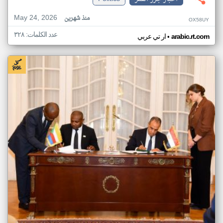
May 24, 2026
منذ شهرين
OX58UY
عدد الكلمات: ٣٢٨
•
arabic.rt.com
ار تي عربي