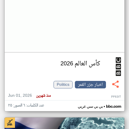
كأس العالم 2026
اخبار جزر القمر
Politics
Jun 01, 2026
منذ شهرين
PF63IT
عدد الكلمات: ٦ الصور: ٢٥
•
bbc.com
بي بي سي عربي