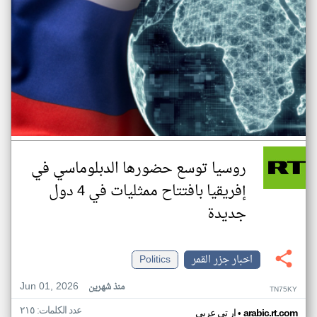
روسيا توسع حضورها الدبلوماسي في
إفريقيا بافتتاح ممثليات في 4 دول
جديدة
اخبار جزر القمر
Politics
Jun 01, 2026
منذ شهرين
TN75KY
عدد الكلمات: ٢١٥
•
arabic.rt.com
ار تي عربي