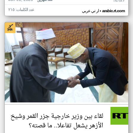
منذ شهرين
TN75KY
عدد الكلمات: ٢١٥
•
arabic.rt.com
ار تي عربي
لقاء بين وزير خارجية جزر القمر وشيخ
الأزهر يشعل تفاعلا.. ما قصته؟