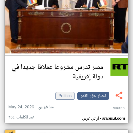
مصر تدرس مشروعا عملاقا جديدا في
دولة إفريقية
اخبار جزر القمر
Politics
May 24, 2026
منذ شهرين
NH91ES
عدد الكلمات: ٢٥٤
•
arabic.rt.com
ار تي عربي