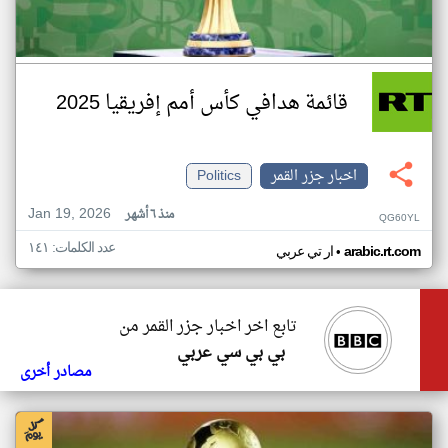
قائمة هدافي كأس أمم إفريقيا 2025
اخبار جزر القمر
Politics
Jan 19, 2026
منذ ٦ أشهر
QG60YL
عدد الكلمات: ١٤١
•
arabic.rt.com
ار تي عربي
تابع اخر اخبار جزر القمر من
بي بي سي عربي
مصادر أخرى