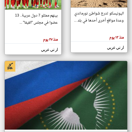
اليونيسكو تدرج شواطئ نورماندي
بينهم ممثلو 7 دول عربية.. 13
klyoum.com
وعدة مواقع أخرى أحدها في بلد ...
تغيير الدولة
عضوا في مجلس "الفيفا" ...
تعبر
مصادر الأخبار من جزر القمر
المقالات
الموجوده
اخبار جزر القمر على مدار الساعة
منذ ١٣ يوم
هنا عن
منذ ٢٧ يوم
وجهة
نظر
أهم اخبار جزر القمر العاجلة والمباشرة
ار تي عربي
كاتبيها.
ار تي عربي