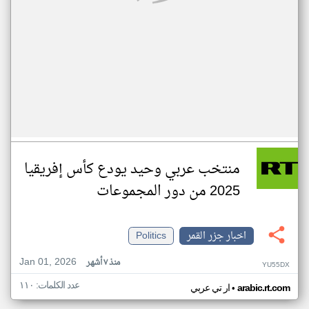
منتخب عربي وحيد يودع كأس إفريقيا
2025 من دور المجموعات
اخبار جزر القمر
Politics
Jan 01, 2026
منذ ٧ أشهر
YU55DX
عدد الكلمات: ١١٠
•
arabic.rt.com
ار تي عربي