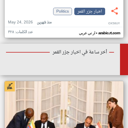
اخبار جزر القمر
Politics
May 24, 2026
منذ شهرين
OX58UY
عدد الكلمات: ٣٢٨
•
arabic.rt.com
ار تي عربي
أخر ساعة في اخبار جزر القمر