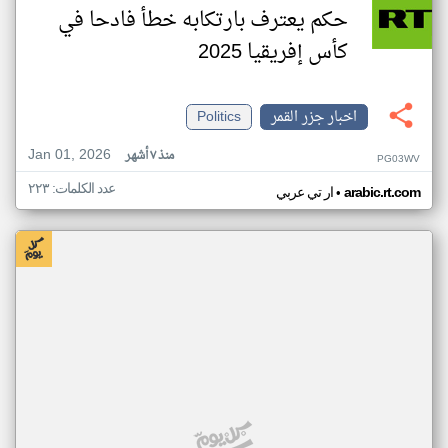
حكم يعترف بارتكابه خطأ فادحا في
كأس إفريقيا 2025
اخبار جزر القمر
Politics
Jan 01, 2026
منذ ٧ أشهر
PG03WV
عدد الكلمات: ٢٢٣
•
arabic.rt.com
ار تي عربي