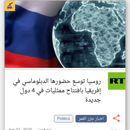
روسيا توسع حضورها الدبلوماسي في
إفريقيا بافتتاح ممثليات في 4 دول
جديدة
اخبار جزر القمر
Politics
Jun 01, 2026