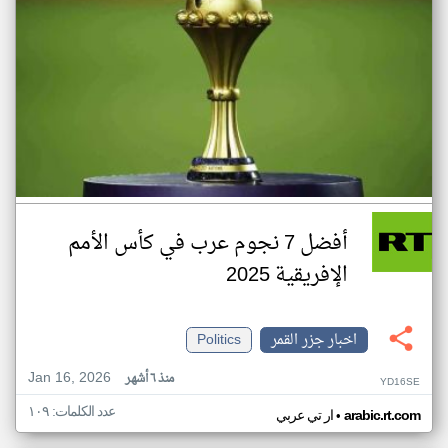
أفضل 7 نجوم عرب في كأس الأمم
الإفريقية 2025
اخبار جزر القمر
Politics
Jan 16, 2026
منذ ٦ أشهر
YD16SE
عدد الكلمات: ١٠٩
•
arabic.rt.com
ار تي عربي