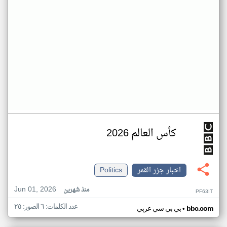
كأس العالم 2026
اخبار جزر القمر
Politics
Jun 01, 2026
منذ شهرين
PF63IT
عدد الكلمات: ٦ الصور: ٢٥
•
bbc.com
بي بي سي عربي