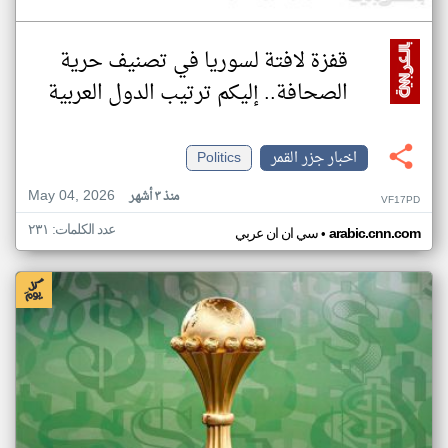
قفزة لافتة لسوريا في تصنيف حرية
الصحافة.. إليكم ترتيب الدول العربية
اخبار جزر القمر
Politics
May 04, 2026
منذ ٣ أشهر
VF17PD
عدد الكلمات: ٢٣١
•
arabic.cnn.com
سي ان ان عربي