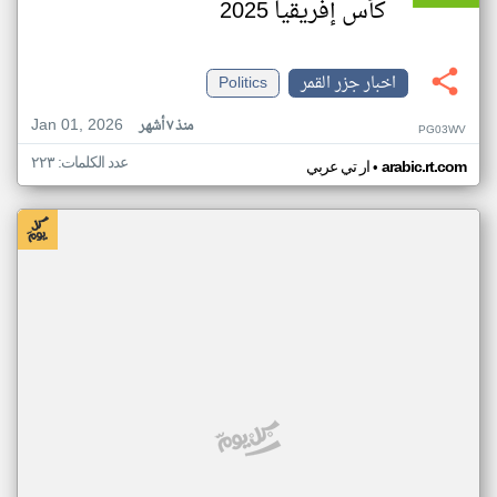
كأس إفريقيا 2025
اخبار جزر القمر
Politics
Jan 01, 2026
منذ ٧ أشهر
PG03WV
عدد الكلمات: ٢٢٣
•
arabic.rt.com
ار تي عربي