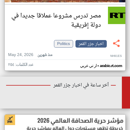
مصر تدرس مشروعا عملاقا جديدا في
دولة إفريقية
اخبار جزر القمر
Politics
May 24, 2026
منذ شهرين
NH91ES
عدد الكلمات: ٢٥٤
•
arabic.rt.com
ار تي عربي
أخر ساعة في اخبار جزر القمر