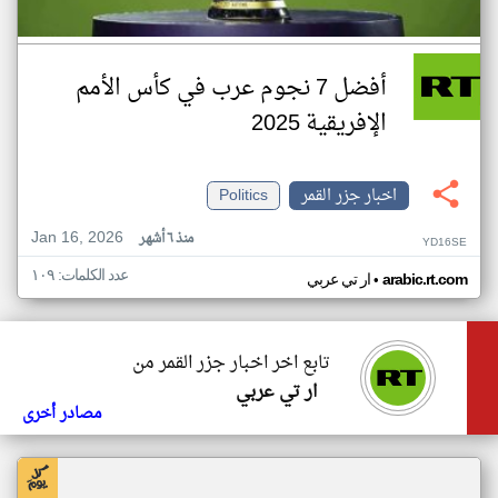
أفضل 7 نجوم عرب في كأس الأمم
الإفريقية 2025
اخبار جزر القمر
Politics
Jan 16, 2026
منذ ٦ أشهر
YD16SE
عدد الكلمات: ١٠٩
•
arabic.rt.com
ار تي عربي
تابع اخر اخبار جزر القمر من
ار تي عربي
مصادر أخرى