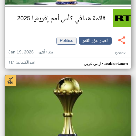
قائمة هدافي كأس أمم إفريقيا 2025
اخبار جزر القمر
Politics
Jan 19, 2026
منذ ٦ أشهر
QG60YL
عدد الكلمات: ١٤١
•
arabic.rt.com
ار تي عربي