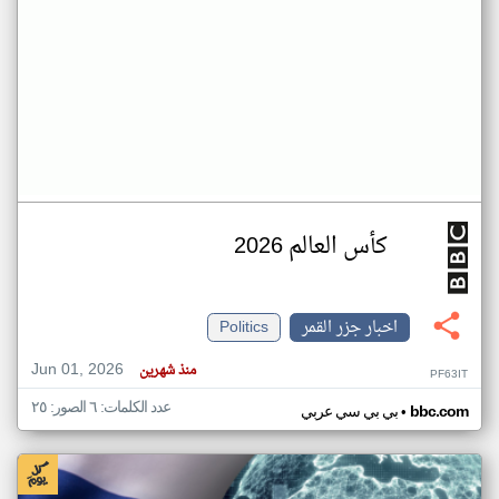
كأس العالم 2026
اخبار جزر القمر
Politics
Jun 01, 2026
منذ شهرين
PF63IT
عدد الكلمات: ٦ الصور: ٢٥
•
bbc.com
بي بي سي عربي