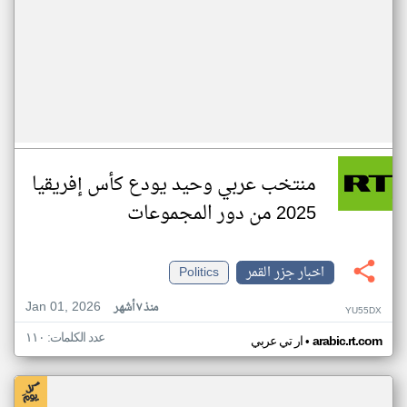
منتخب عربي وحيد يودع كأس إفريقيا
2025 من دور المجموعات
اخبار جزر القمر
Politics
Jan 01, 2026
منذ ٧ أشهر
YU55DX
عدد الكلمات: ١١٠
•
arabic.rt.com
ار تي عربي