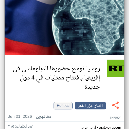
روسيا توسع حضورها الدبلوماسي في
إفريقيا بافتتاح ممثليات في 4 دول
جديدة
اخبار جزر القمر
Politics
Jun 01, 2026
منذ شهرين
TN75KY
عدد الكلمات: ٢١٥
•
arabic.rt.com
ار تي عربي