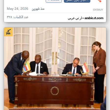
May 24, 2026
منذ شهرين
OX58UY
عدد الكلمات: ٣٢٨
•
arabic.rt.com
ار تي عربي