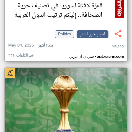
قفزة لافتة لسوريا في تصنيف حرية
الصحافة.. إليكم ترتيب الدول العربية
اخبار جزر القمر
Politics
May 04, 2026
منذ ٣ أشهر
VF17PD
عدد الكلمات: ٢٣١
•
arabic.cnn.com
سي ان ان عربي