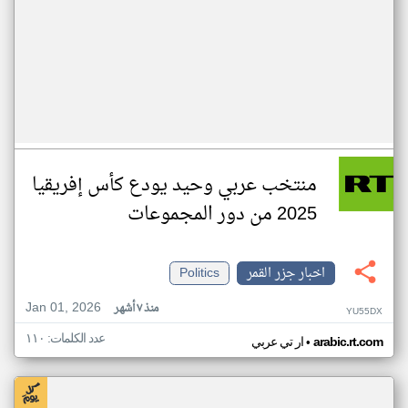
منتخب عربي وحيد يودع كأس إفريقيا
2025 من دور المجموعات
اخبار جزر القمر
Politics
Jan 01, 2026
منذ ٧ أشهر
YU55DX
عدد الكلمات: ١١٠
•
arabic.rt.com
ار تي عربي