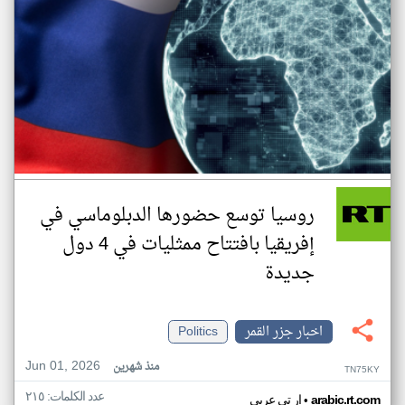
روسيا توسع حضورها الدبلوماسي في
إفريقيا بافتتاح ممثليات في 4 دول
جديدة
اخبار جزر القمر
Politics
Jun 01, 2026
منذ شهرين
TN75KY
عدد الكلمات: ٢١٥
•
arabic.rt.com
ار تي عربي