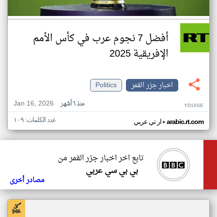
أفضل 7 نجوم عرب في كأس الأمم
الإفريقية 2025
اخبار جزر القمر
Politics
Jan 16, 2026
منذ ٦ أشهر
YD16SE
عدد الكلمات: ١٠٩
•
arabic.rt.com
ار تي عربي
تابع اخر اخبار جزر القمر من
بي بي سي عربي
مصادر أخرى