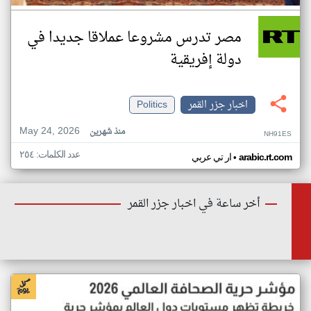
مصر تدرس مشروعا عملاقا جديدا في
دولة إفريقية
اخبار جزر القمر
Politics
May 24, 2026
منذ شهرين
NH91ES
عدد الكلمات: ٢٥٤
•
arabic.rt.com
ار تي عربي
أخر ساعة في اخبار جزر القمر