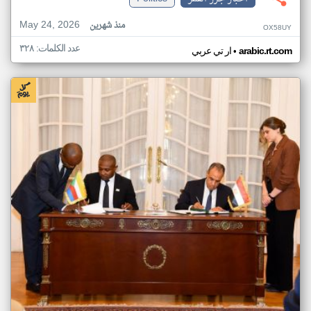
May 24, 2026
منذ شهرين
OX58UY
عدد الكلمات: ٣٢٨
•
arabic.rt.com
ار تي عربي