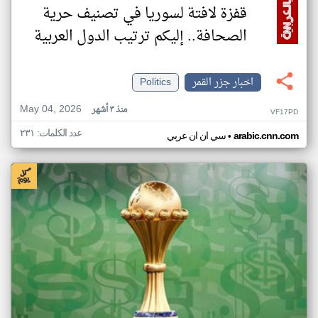
قفزة لافتة لسوريا في تصنيف حرية
الصحافة.. إليكم ترتيب الدول العربية
اخبار جزر القمر
Politics
May 04, 2026
منذ ٣ أشهر
VF17PD
عدد الكلمات: ٢٣١
•
arabic.cnn.com
سي ان ان عربي