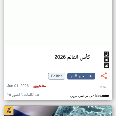
كأس العالم 2026
اخبار جزر القمر
Politics
Jun 01, 2026
منذ شهرين
PF63IT
عدد الكلمات: ٦ الصور: ٢٥
•
bbc.com
بي بي سي عربي