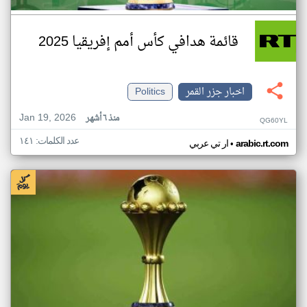
قائمة هدافي كأس أمم إفريقيا 2025
اخبار جزر القمر
Politics
Jan 19, 2026
منذ ٦ أشهر
QG60YL
عدد الكلمات: ١٤١
•
arabic.rt.com
ار تي عربي