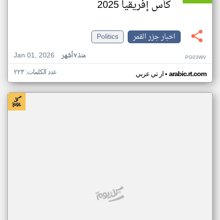
كأس إفريقيا 2025
اخبار جزر القمر
Politics
Jan 01, 2026
منذ ٧ أشهر
PG03WV
عدد الكلمات: ٢٢٣
•
arabic.rt.com
ار تي عربي