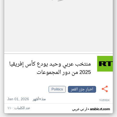
منتخب عربي وحيد يودع كأس إفريقيا
2025 من دور المجموعات
اخبار جزر القمر
Politics
Jan 01, 2026
منذ ٧ أشهر
YU55DX
عدد الكلمات: ١١٠
•
arabic.rt.com
ار تي عربي