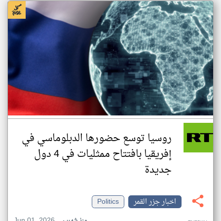
روسيا توسع حضورها الدبلوماسي في
إفريقيا بافتتاح ممثليات في 4 دول
جديدة
اخبار جزر القمر
Politics
Jun 01, 2026