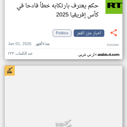
حكم يعترف بارتكابه خطأ فادحا في
كأس إفريقيا 2025
اخبار جزر القمر
Politics
Jan 01, 2026
منذ ٧ أشهر
PG03WV
عدد الكلمات: ٢٢٣
•
arabic.rt.com
ار تي عربي