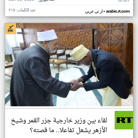
منذ شهرين
TN75KY
عدد الكلمات: ٢١٥
•
arabic.rt.com
ار تي عربي
لقاء بين وزير خارجية جزر القمر وشيخ
الأزهر يشعل تفاعلا.. ما قصته؟