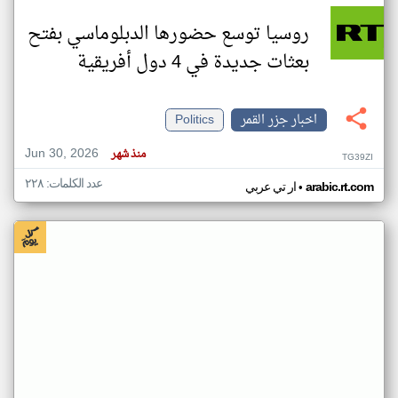
روسيا توسع حضورها الدبلوماسي بفتح
بعثات جديدة في 4 دول أفريقية
اخبار جزر القمر
Politics
Jun 30, 2026
منذ شهر
TG39ZI
عدد الكلمات: ٢٢٨
•
arabic.rt.com
ار تي عربي