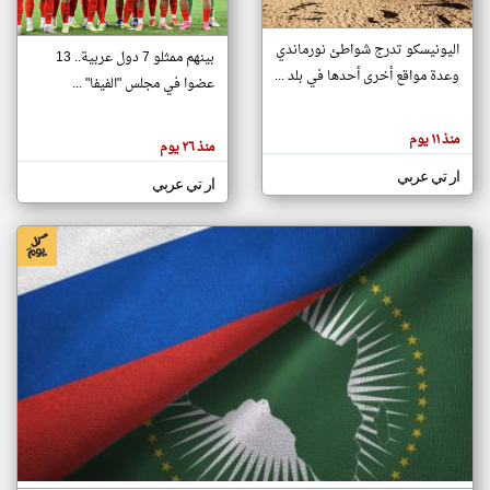
اليونيسكو تدرج شواطئ نورماندي
بينهم ممثلو 7 دول عربية.. 13
klyoum.com
وعدة مواقع أخرى أحدها في بلد ...
تغيير الدولة
عضوا في مجلس "الفيفا" ...
تعبر
مصادر الأخبار من جزر القمر
المقالات
الموجوده
اخبار جزر القمر على مدار الساعة
منذ ١١ يوم
هنا عن
منذ ٢٦ يوم
وجهة
نظر
أهم اخبار جزر القمر العاجلة والمباشرة
ار تي عربي
كاتبيها.
ار تي عربي