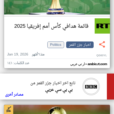
قائمة هدافي كأس أمم إفريقيا 2025
اخبار جزر القمر
Politics
Jan 19, 2026
منذ ٦ أشهر
QG60YL
عدد الكلمات: ١٤١
•
arabic.rt.com
ار تي عربي
تابع اخر اخبار جزر القمر من
بي بي سي عربي
مصادر أخرى