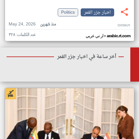
اخبار جزر القمر
Politics
May 24, 2026
منذ شهرين
OX58UY
عدد الكلمات: ٣٢٨
•
arabic.rt.com
ار تي عربي
أخر ساعة في اخبار جزر القمر