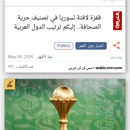
قفزة لافتة لسوريا في تصنيف حرية
الصحافة.. إليكم ترتيب الدول العربية
اخبار جزر القمر
Politics
May 04, 2026
منذ ٣ أشهر
VF17PD
عدد الكلمات: ٢٣١
•
arabic.cnn.com
سي ان ان عربي