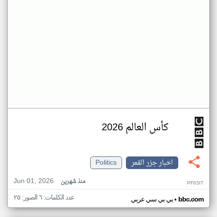
كأس العالم 2026
اخبار جزر القمر
Politics
Jun 01, 2026
منذ شهرين
PF63IT
عدد الكلمات: ٦ الصور: ٢٥
•
bbc.com
بي بي سي عربي