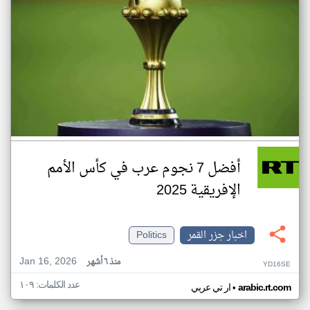
أفضل 7 نجوم عرب في كأس الأمم
الإفريقية 2025
اخبار جزر القمر
Politics
Jan 16, 2026
منذ ٦ أشهر
YD16SE
عدد الكلمات: ١٠٩
•
arabic.rt.com
ار تي عربي