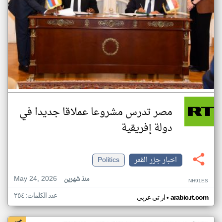
مصر تدرس مشروعا عملاقا جديدا في
دولة إفريقية
اخبار جزر القمر
Politics
May 24, 2026
منذ شهرين
NH91ES
عدد الكلمات: ٢٥٤
•
arabic.rt.com
ار تي عربي