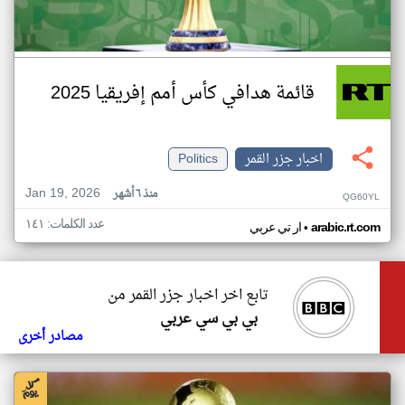
قائمة هدافي كأس أمم إفريقيا 2025
اخبار جزر القمر
Politics
Jan 19, 2026
منذ ٦ أشهر
QG60YL
عدد الكلمات: ١٤١
•
arabic.rt.com
ار تي عربي
تابع اخر اخبار جزر القمر من
بي بي سي عربي
مصادر أخرى