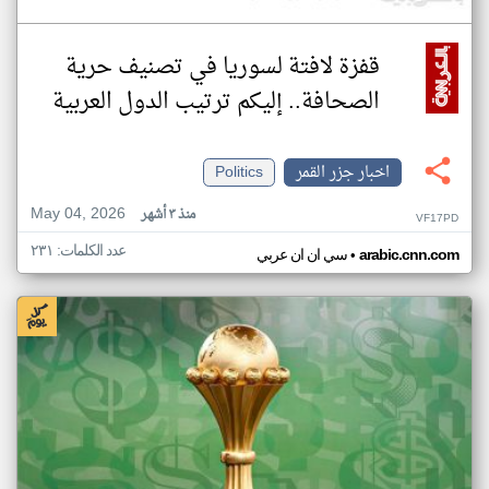
قفزة لافتة لسوريا في تصنيف حرية
الصحافة.. إليكم ترتيب الدول العربية
اخبار جزر القمر
Politics
May 04, 2026
منذ ٣ أشهر
VF17PD
عدد الكلمات: ٢٣١
•
arabic.cnn.com
سي ان ان عربي