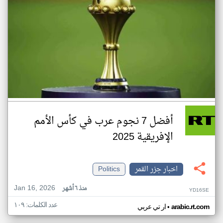
أفضل 7 نجوم عرب في كأس الأمم
الإفريقية 2025
اخبار جزر القمر
Politics
Jan 16, 2026
منذ ٦ أشهر
YD16SE
عدد الكلمات: ١٠٩
•
arabic.rt.com
ار تي عربي