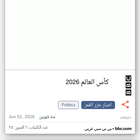
كأس العالم 2026
اخبار جزر القمر
Politics
Jun 01, 2026
منذ شهرين
PF63IT
عدد الكلمات: ٦ الصور: ٢٥
•
bbc.com
بي بي سي عربي