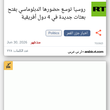
روسيا توسع حضورها الدبلوماسي بفتح
بعثات جديدة في 4 دول أفريقية
اخبار جزر القمر
Politics
Jun 30, 2026
منذ شهر
TG39ZI
عدد الكلمات: ٢٢٨
•
arabic.rt.com
ار تي عربي