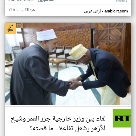
منذ شهرين
TN75KY
عدد الكلمات: ٢١٥
•
arabic.rt.com
ار تي عربي
لقاء بين وزير خارجية جزر القمر وشيخ
الأزهر يشعل تفاعلا.. ما قصته؟