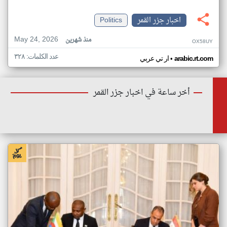
اخبار جزر القمر
Politics
May 24, 2026
منذ شهرين
OX58UY
عدد الكلمات: ٣٢٨
•
arabic.rt.com
ار تي عربي
أخر ساعة في اخبار جزر القمر