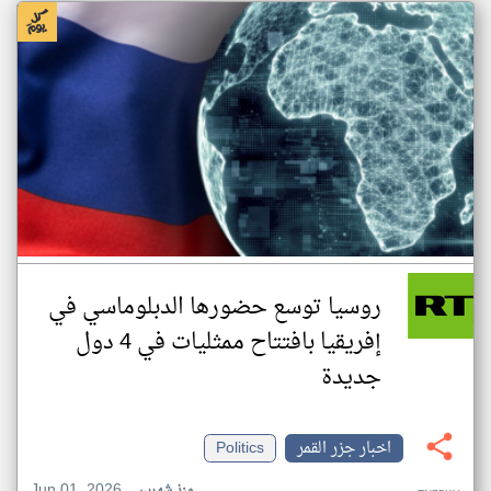
روسيا توسع حضورها الدبلوماسي في
إفريقيا بافتتاح ممثليات في 4 دول
جديدة
اخبار جزر القمر
Politics
Jun 01, 2026