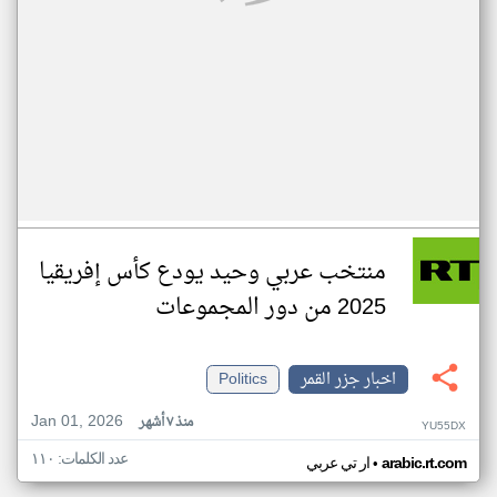
منتخب عربي وحيد يودع كأس إفريقيا
2025 من دور المجموعات
اخبار جزر القمر
Politics
Jan 01, 2026
منذ ٧ أشهر
YU55DX
عدد الكلمات: ١١٠
•
arabic.rt.com
ار تي عربي