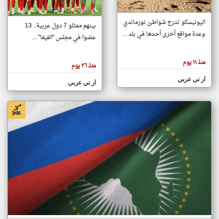
اليونيسكو تدرج شواطئ نورماندي
بينهم ممثلو 7 دول عربية.. 13
klyoum.com
وعدة مواقع أخرى أحدها في بلد ...
تغيير الدولة
عضوا في مجلس "الفيفا" ...
تعبر
مصادر الأخبار من جزر القمر
المقالات
الموجوده
اخبار جزر القمر على مدار الساعة
منذ ١١ يوم
هنا عن
منذ ٢٦ يوم
وجهة
نظر
أهم اخبار جزر القمر العاجلة والمباشرة
ار تي عربي
كاتبيها.
ار تي عربي