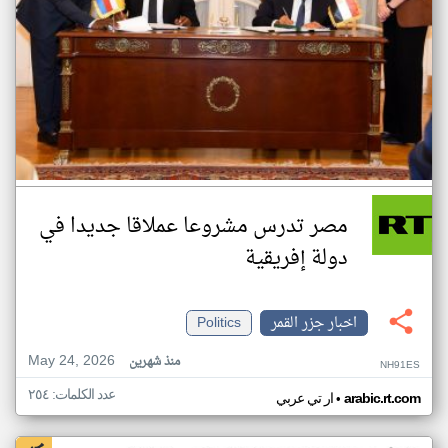
مصر تدرس مشروعا عملاقا جديدا في
دولة إفريقية
اخبار جزر القمر
Politics
May 24, 2026
منذ شهرين
NH91ES
عدد الكلمات: ٢٥٤
•
arabic.rt.com
ار تي عربي