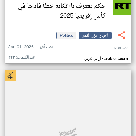
حكم يعترف بارتكابه خطأ فادحا في
كأس إفريقيا 2025
اخبار جزر القمر
Politics
Jan 01, 2026
منذ ٧ أشهر
PG03WV
عدد الكلمات: ٢٢٣
•
arabic.rt.com
ار تي عربي