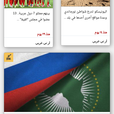
اليونيسكو تدرج شواطئ نورماندي
بينهم ممثلو 7 دول عربية.. 13
klyoum.com
وعدة مواقع أخرى أحدها في بلد ...
تغيير الدولة
عضوا في مجلس "الفيفا" ...
تعبر
مصادر الأخبار من جزر القمر
المقالات
الموجوده
اخبار جزر القمر على مدار الساعة
منذ ١٤ يوم
هنا عن
منذ ٢٩ يوم
وجهة
نظر
أهم اخبار جزر القمر العاجلة والمباشرة
ار تي عربي
كاتبيها.
ار تي عربي