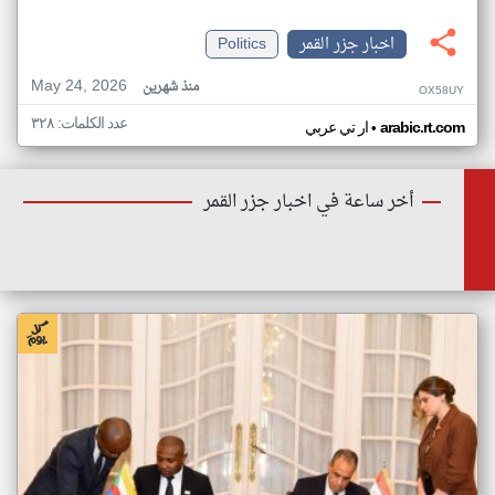
اخبار جزر القمر
Politics
May 24, 2026
منذ شهرين
OX58UY
عدد الكلمات: ٣٢٨
•
arabic.rt.com
ار تي عربي
أخر ساعة في اخبار جزر القمر