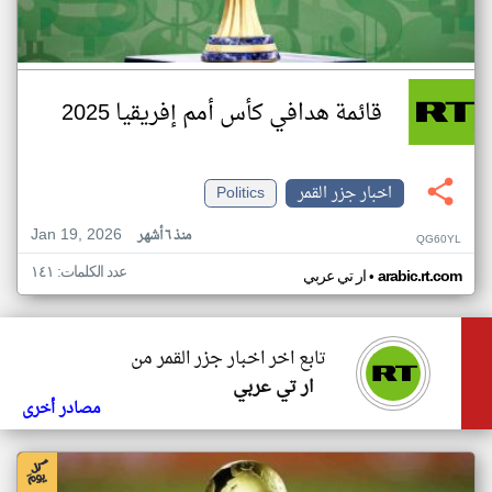
قائمة هدافي كأس أمم إفريقيا 2025
اخبار جزر القمر
Politics
Jan 19, 2026
منذ ٦ أشهر
QG60YL
عدد الكلمات: ١٤١
•
arabic.rt.com
ار تي عربي
تابع اخر اخبار جزر القمر من
ار تي عربي
مصادر أخرى