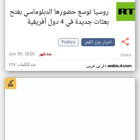
روسيا توسع حضورها الدبلوماسي بفتح
بعثات جديدة في 4 دول أفريقية
اخبار جزر القمر
Politics
Jun 30, 2026
منذ شهر
TG39ZI
عدد الكلمات: ٢٢٨
•
arabic.rt.com
ار تي عربي