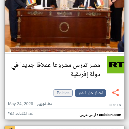
مصر تدرس مشروعا عملاقا جديدا في
دولة إفريقية
اخبار جزر القمر
Politics
May 24, 2026
منذ شهرين
NH91ES
عدد الكلمات: ٢٥٤
•
arabic.rt.com
ار تي عربي