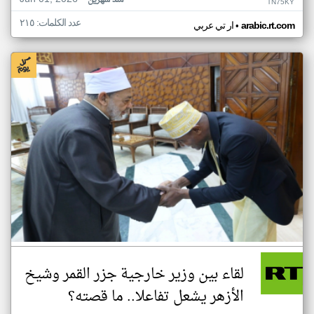
منذ شهرين
TN75KY
عدد الكلمات: ٢١٥
•
arabic.rt.com
ار تي عربي
لقاء بين وزير خارجية جزر القمر وشيخ
الأزهر يشعل تفاعلا.. ما قصته؟