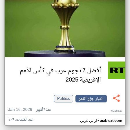
أفضل 7 نجوم عرب في كأس الأمم
الإفريقية 2025
اخبار جزر القمر
Politics
Jan 16, 2026
منذ ٦ أشهر
YD16SE
عدد الكلمات: ١٠٩
•
arabic.rt.com
ار تي عربي