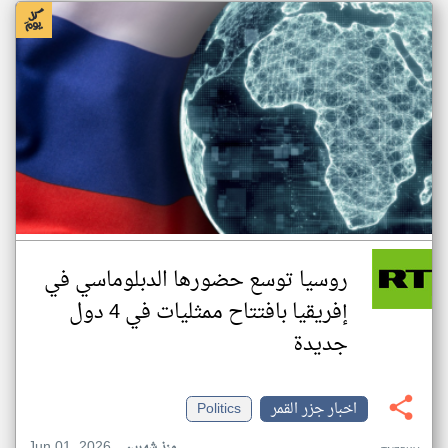
روسيا توسع حضورها الدبلوماسي في
إفريقيا بافتتاح ممثليات في 4 دول
جديدة
اخبار جزر القمر
Politics
Jun 01, 2026