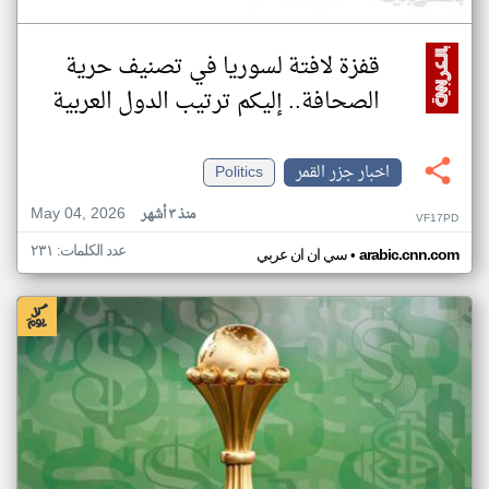
قفزة لافتة لسوريا في تصنيف حرية
الصحافة.. إليكم ترتيب الدول العربية
اخبار جزر القمر
Politics
May 04, 2026
منذ ٣ أشهر
VF17PD
عدد الكلمات: ٢٣١
•
arabic.cnn.com
سي ان ان عربي