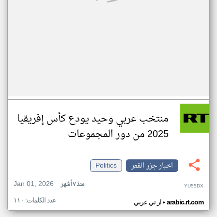
منتخب عربي وحيد يودع كأس إفريقيا
2025 من دور المجموعات
اخبار جزر القمر
Politics
Jan 01, 2026
منذ ٧ أشهر
YU55DX
عدد الكلمات: ١١٠
•
arabic.rt.com
ار تي عربي