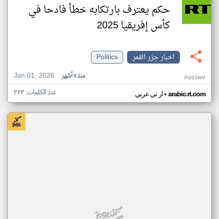
حكم يعترف بارتكابه خطأ فادحا في
كأس إفريقيا 2025
اخبار جزر القمر
Politics
Jan 01, 2026
منذ ٧ أشهر
PG03WV
عدد الكلمات: ٢٢٣
•
arabic.rt.com
ار تي عربي