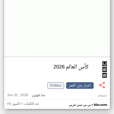
كأس العالم 2026
اخبار جزر القمر
Politics
Jun 01, 2026
منذ شهرين
PF63IT
عدد الكلمات: ٦ الصور: ٢٥
•
bbc.com
بي بي سي عربي