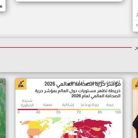
om
ر
اخبار جزر القمر من سي ان ان عربي
اخ