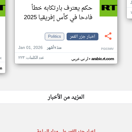
حكم يعترف بارتكابه خطأ
فادحا في كأس إفريقيا 2025
اخبار جزر القمر
Politics
Jan 01, 2026
منذ ٧ أشهر
PG03WV
عدد الكلمات: ٢٢٣
•
X
arabic.rt.com
ار تي عربي
om
المزيد من الأخبار
اخبار جزر القمر على مدار الساعة