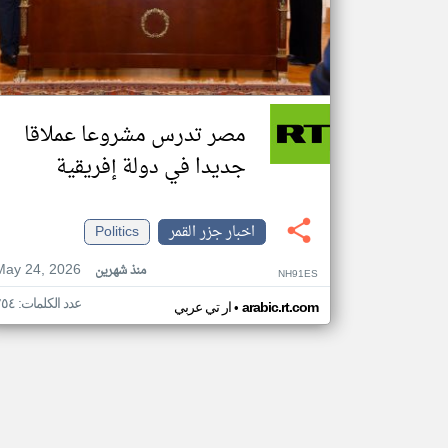
مصر تدرس مشروعا عملاقا
جديدا في دولة إفريقية
اخبار جزر القمر
Politics
May 24, 2026
منذ شهرين
NH91ES
عدد الكلمات: ٢٥٤
•
arabic.rt.com
ار تي عربي