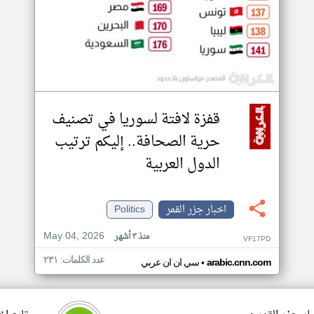
قفزة لافتة لسوريا في تصنيف
حرية الصحافة.. إليكم ترتيب
الدول العربية
اخبار جزر القمر
Politics
May 04, 2026
منذ ٣ أشهر
VF17PD
عدد الكلمات: ٢٣١
•
arabic.cnn.com
سي ان ان عربي