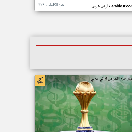
عدد الكلمات: ٣٢٨
•
arabic.rt.c
ار تي عربي
بار جزر القمر من ار تي عربي