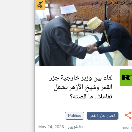
بار جزر القمر من ار تي عربي
لقاء بين وزير خارجية جزر
القمر وشيخ الأزهر يشعل
تفاعلا.. ما قصته؟
اخبار جزر القمر
Politics
May 24, 2026
منذ شهرين
OX58U