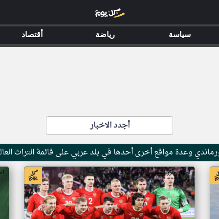
سياسة
رياضة
أقتصاد
أجدد الاخبار
ماندي وعدة مواقع أخرى أحدها في بلد عربي على قائمة التراث العال
اخبار جزر القمر من ار تي عربي
اخ