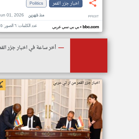
اخبار جزر القمر
Politics
Jun 01, 2026
منذ شهرين
PF63IT
عدد الكلمات: ٦ الصور: ٢٥
•
bbc.com
بي بي سي عربي
أخر ساعة في اخبار جزر القم
اخبار جزر القمر من ار تي عربي