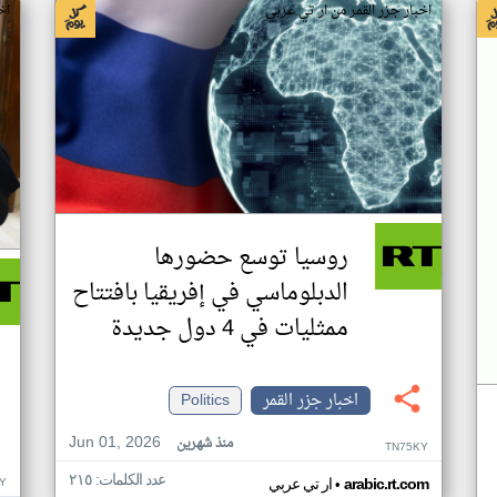
اخبار جزر القمر من ار تي عربي
اخ
روسيا توسع حضورها
الدبلوماسي في إفريقيا بافتتاح
ممثليات في 4 دول جديدة
اخبار جزر القمر
Politics
Jun 01, 2026
منذ شهرين
TN75KY
عدد الكلمات: ٢١٥
•
Y
arabic.rt.com
ار تي عربي