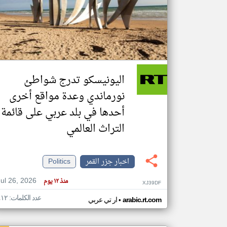
تعبر
المقالات
الموجوده
هنا عن
وجهة
اليونيسكو تدرج شواطئ
نظر
كاتبيها.
نورماندي وعدة مواقع أخرى
أحدها في بلد عربي على قائمة
التراث العالمي
اخبار جزر القمر
Politics
Jul 26, 2026
منذ ١٢ يوم
XJ39DF
عدد الكلمات: ٤١٢
•
arabic.rt.com
ار تي عربي