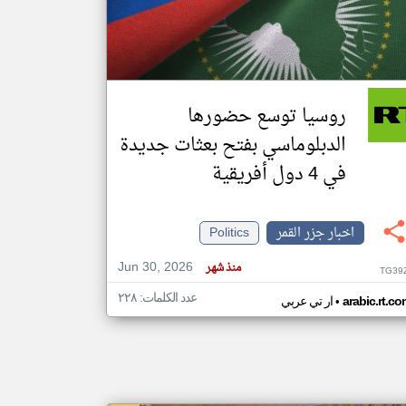
klyoum.com
تغيير الدولة
مصادر الأخبار من جزر القمر
روسيا توسع حضورها
اخبار جزر القمر على مدار الساعة
الدبلوماسي بفتح بعثات جديدة
أهم اخبار جزر القمر العاجلة والمباشرة
في 4 دول أفريقية
اخبار جزر القمر
Politics
Jun 30, 2026
منذ شهر
TG39
عدد الكلمات: ٢٢٨
•
arabic.rt.c
ار تي عربي