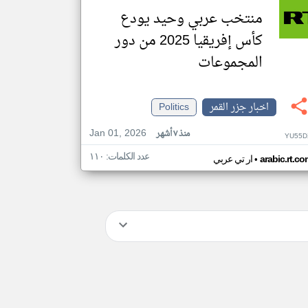
منتخب عربي وحيد يودع
كأس إفريقيا 2025 من دور
المجموعات
اخبار جزر القمر
Politics
Jan 01, 2026
منذ ٧ أشهر
YU55D
عدد الكلمات: ١١٠
•
arabic.rt.c
ار تي عربي