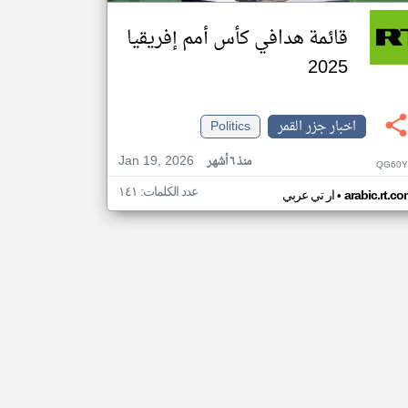
قائمة هدافي كأس أمم إفريقيا
2025
اخبار جزر القمر
Politics
Jan 19, 2026
منذ ٦ أشهر
QG60Y
عدد الكلمات: ١٤١
•
arabic.rt.c
ار تي عربي