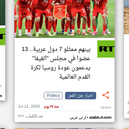
بينهم ممثلو 7 دول عربية.. 13
عضوا في مجلس "الفيفا"
يدعمون عودة روسيا لكرة
القدم العالمية
ZI
اخبار جزر القمر
Politics
om
Jul 11, 2026
منذ ٢٧ يوم
EE45AI
عدد الكلمات: ٢٢٦
•
arabic.rt.com
ار تي عربي