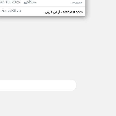
Jan 16, 2026
منذ ٦ أشهر
YD16SE
عدد الكلمات: ١٠٩
•
arabic.rt.com
ار تي عربي