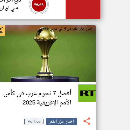
تابع اخر اخب
سي ان ان
اخبار جزر القمر من ار تي عربي
أفضل 7 نجوم عرب في كأس
الأمم الإفريقية 2025
اخبار جزر القمر
Politics