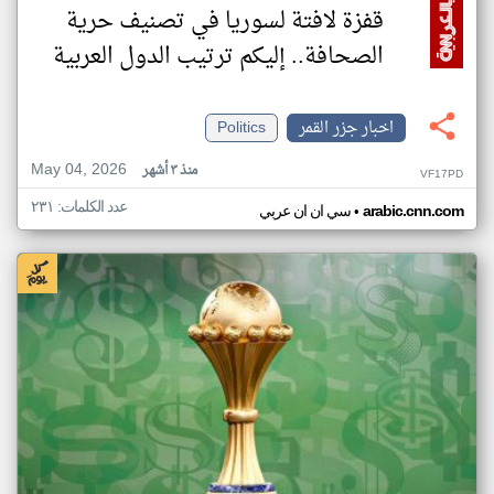
قفزة لافتة لسوريا في تصنيف حرية
الصحافة.. إليكم ترتيب الدول العربية
اخبار جزر القمر
Politics
May 04, 2026
منذ ٣ أشهر
VF17PD
عدد الكلمات: ٢٣١
•
arabic.cnn.com
سي ان ان عربي