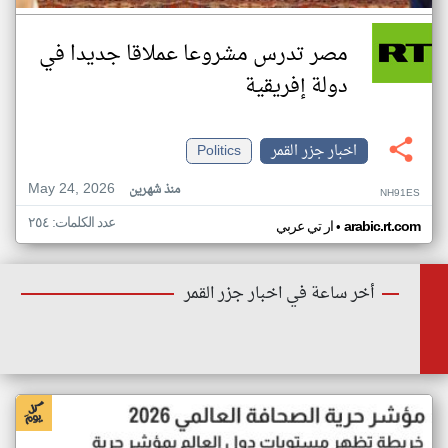
مصر تدرس مشروعا عملاقا جديدا في
دولة إفريقية
اخبار جزر القمر
Politics
May 24, 2026
منذ شهرين
NH91ES
عدد الكلمات: ٢٥٤
•
arabic.rt.com
ار تي عربي
أخر ساعة في اخبار جزر القمر