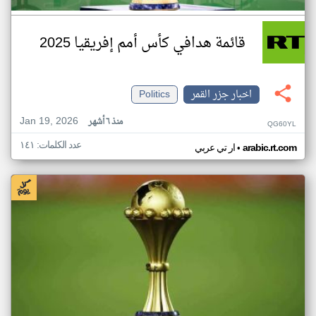
قائمة هدافي كأس أمم إفريقيا 2025
اخبار جزر القمر
Politics
Jan 19, 2026
منذ ٦ أشهر
QG60YL
عدد الكلمات: ١٤١
•
arabic.rt.com
ار تي عربي