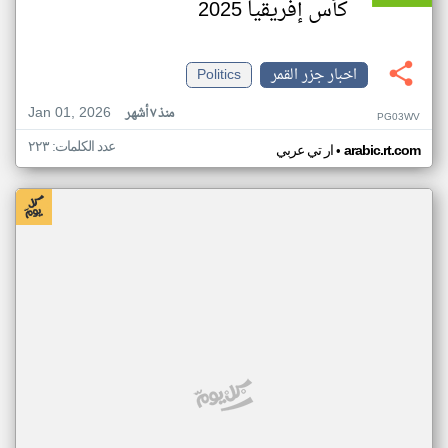
كأس إفريقيا 2025
اخبار جزر القمر
Politics
Jan 01, 2026
منذ ٧ أشهر
PG03WV
عدد الكلمات: ٢٢٣
•
arabic.rt.com
ار تي عربي