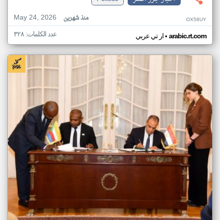
May 24, 2026
منذ شهرين
OX58UY
عدد الكلمات: ٣٢٨
•
arabic.rt.com
ار تي عربي