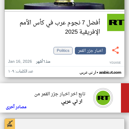
أفضل 7 نجوم عرب في كأس الأمم
الإفريقية 2025
اخبار جزر القمر
Politics
Jan 16, 2026
منذ ٦ أشهر
YD16SE
عدد الكلمات: ١٠٩
•
arabic.rt.com
ار تي عربي
تابع اخر اخبار جزر القمر من
ار تي عربي
مصادر أخرى