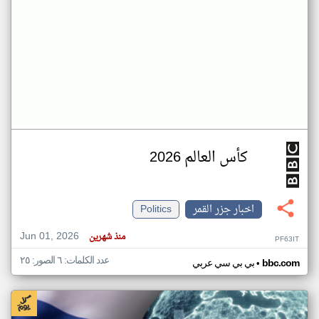
كأس العالم 2026
اخبار جزر القمر
Politics
Jun 01, 2026
منذ شهرين
PF63IT
عدد الكلمات: ٦ الصور: ٢٥
•
bbc.com
بي بي سي عربي