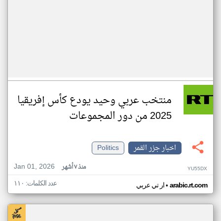
منتخب عربي وحيد يودع كأس إفريقيا
2025 من دور المجموعات
اخبار جزر القمر
Politics
Jan 01, 2026
منذ ٧ أشهر
YU55DX
عدد الكلمات: ١١٠
•
arabic.rt.com
ار تي عربي