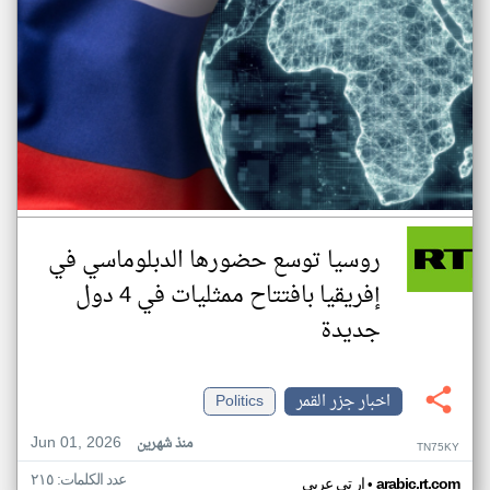
روسيا توسع حضورها الدبلوماسي في
إفريقيا بافتتاح ممثليات في 4 دول
جديدة
اخبار جزر القمر
Politics
Jun 01, 2026
منذ شهرين
TN75KY
عدد الكلمات: ٢١٥
•
arabic.rt.com
ار تي عربي