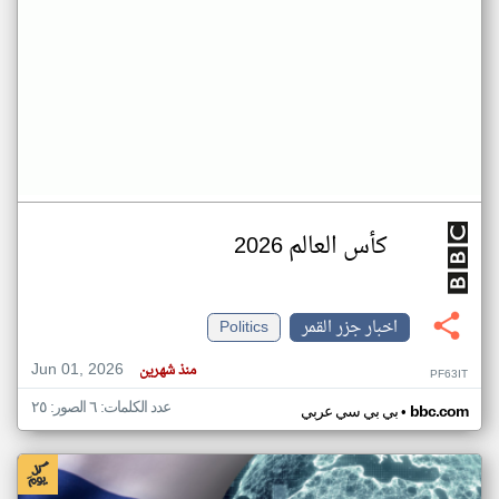
كأس العالم 2026
اخبار جزر القمر
Politics
Jun 01, 2026
منذ شهرين
PF63IT
عدد الكلمات: ٦ الصور: ٢٥
•
bbc.com
بي بي سي عربي