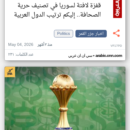
قفزة لافتة لسوريا في تصنيف حرية
الصحافة.. إليكم ترتيب الدول العربية
اخبار جزر القمر
Politics
May 04, 2026
منذ ٣ أشهر
VF17PD
عدد الكلمات: ٢٣١
•
arabic.cnn.com
سي ان ان عربي