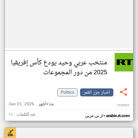
منتخب عربي وحيد يودع كأس إفريقيا
2025 من دور المجموعات
اخبار جزر القمر
Politics
Jan 01, 2026
منذ ٧ أشهر
YU55DX
عدد الكلمات: ١١٠
•
arabic.rt.com
ار تي عربي