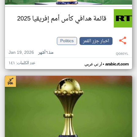
قائمة هدافي كأس أمم إفريقيا 2025
اخبار جزر القمر
Politics
Jan 19, 2026
منذ ٦ أشهر
QG60YL
عدد الكلمات: ١٤١
•
arabic.rt.com
ار تي عربي