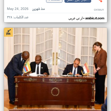
May 24, 2026
منذ شهرين
OX58UY
عدد الكلمات: ٣٢٨
•
arabic.rt.com
ار تي عربي