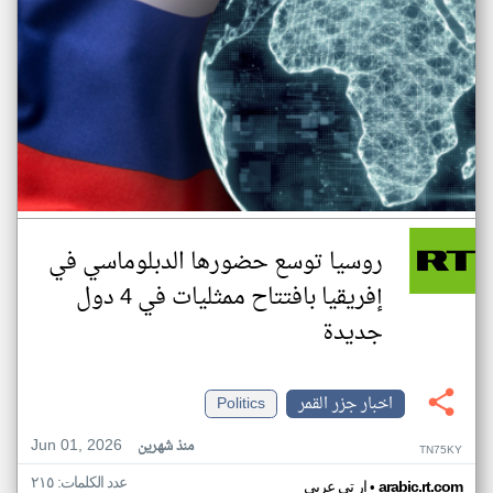
روسيا توسع حضورها الدبلوماسي في
إفريقيا بافتتاح ممثليات في 4 دول
جديدة
اخبار جزر القمر
Politics
Jun 01, 2026
منذ شهرين
TN75KY
عدد الكلمات: ٢١٥
•
arabic.rt.com
ار تي عربي