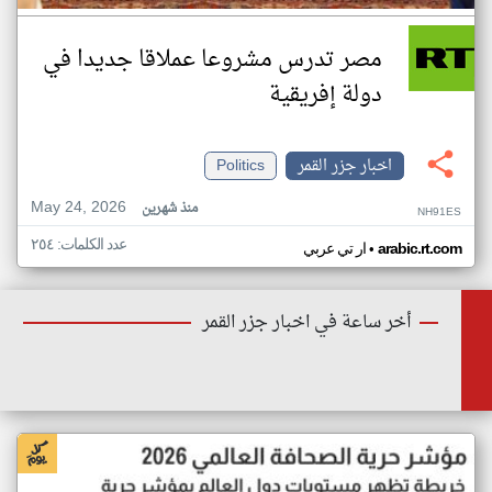
مصر تدرس مشروعا عملاقا جديدا في
دولة إفريقية
اخبار جزر القمر
Politics
May 24, 2026
منذ شهرين
NH91ES
عدد الكلمات: ٢٥٤
•
arabic.rt.com
ار تي عربي
أخر ساعة في اخبار جزر القمر