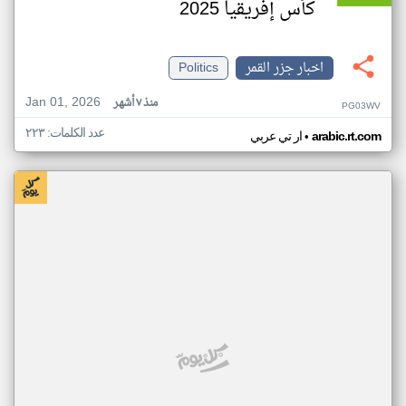
كأس إفريقيا 2025
اخبار جزر القمر
Politics
Jan 01, 2026
منذ ٧ أشهر
PG03WV
عدد الكلمات: ٢٢٣
•
arabic.rt.com
ار تي عربي