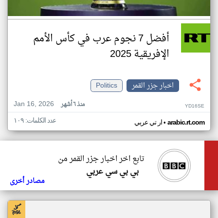
أفضل 7 نجوم عرب في كأس الأمم
الإفريقية 2025
اخبار جزر القمر
Politics
Jan 16, 2026
منذ ٦ أشهر
YD16SE
عدد الكلمات: ١٠٩
•
arabic.rt.com
ار تي عربي
تابع اخر اخبار جزر القمر من
بي بي سي عربي
مصادر أخرى