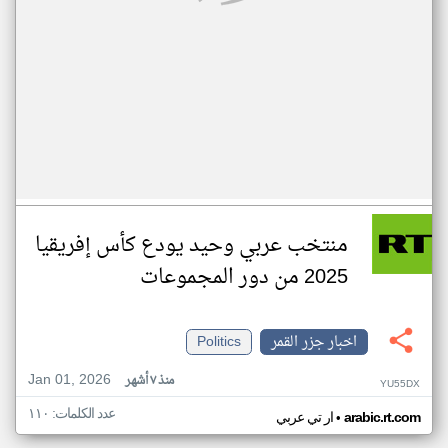
منتخب عربي وحيد يودع كأس إفريقيا
2025 من دور المجموعات
اخبار جزر القمر
Politics
Jan 01, 2026
منذ ٧ أشهر
YU55DX
عدد الكلمات: ١١٠
•
arabic.rt.com
ار تي عربي