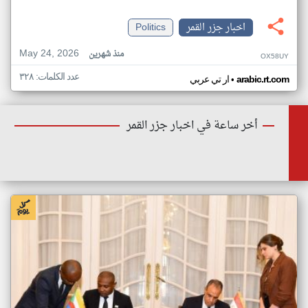
اخبار جزر القمر
Politics
May 24, 2026
منذ شهرين
OX58UY
عدد الكلمات: ٣٢٨
•
arabic.rt.com
ار تي عربي
أخر ساعة في اخبار جزر القمر