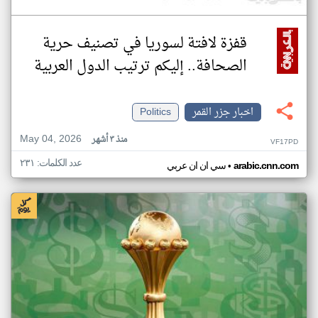
قفزة لافتة لسوريا في تصنيف حرية
الصحافة.. إليكم ترتيب الدول العربية
اخبار جزر القمر
Politics
May 04, 2026
منذ ٣ أشهر
VF17PD
عدد الكلمات: ٢٣١
•
arabic.cnn.com
سي ان ان عربي