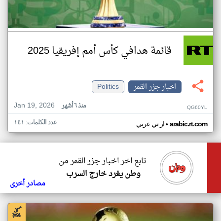
قائمة هدافي كأس أمم إفريقيا 2025
اخبار جزر القمر
Politics
Jan 19, 2026
منذ ٦ أشهر
QG60YL
عدد الكلمات: ١٤١
•
arabic.rt.com
ار تي عربي
تابع اخر اخبار جزر القمر من
وطن يغرد خارج السرب
مصادر أخرى