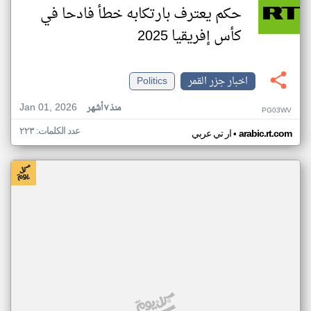
حكم يعترف بارتكابه خطأ فادحا في
كأس إفريقيا 2025
اخبار جزر القمر
Politics
Jan 01, 2026
منذ ٧ أشهر
PG03WV
عدد الكلمات: ٢٢٣
•
arabic.rt.com
ار تي عربي