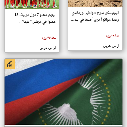
اليونيسكو تدرج شواطئ نورماندي
بينهم ممثلو 7 دول عربية.. 13
klyoum.com
وعدة مواقع أخرى أحدها في بلد ...
تغيير الدولة
عضوا في مجلس "الفيفا" ...
تعبر
مصادر الأخبار من جزر القمر
المقالات
الموجوده
اخبار جزر القمر على مدار الساعة
منذ ١٢ يوم
هنا عن
منذ ٢٧ يوم
وجهة
نظر
أهم اخبار جزر القمر العاجلة والمباشرة
ار تي عربي
كاتبيها.
ار تي عربي