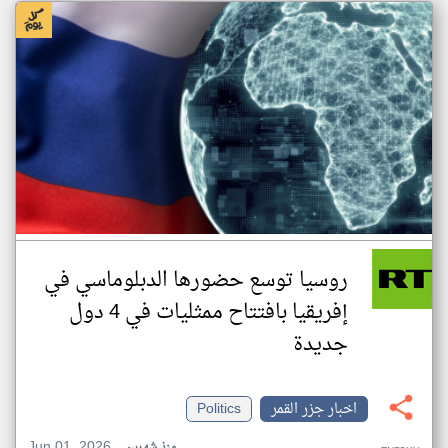
روسيا توسع حضورها الدبلوماسي في
إفريقيا بافتتاح ممثليات في 4 دول
جديدة
اخبار جزر القمر
Politics
Jun 01, 2026