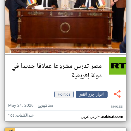
مصر تدرس مشروعا عملاقا جديدا في
دولة إفريقية
اخبار جزر القمر
Politics
May 24, 2026
منذ شهرين
NH91ES
عدد الكلمات: ٢٥٤
•
arabic.rt.com
ار تي عربي