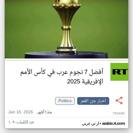
أفضل 7 نجوم عرب في كأس الأمم
الإفريقية 2025
اخبار جزر القمر
Politics
Jan 16, 2026
منذ ٦ أشهر
YD16SE
عدد الكلمات: ١٠٩
•
arabic.rt.com
ار تي عربي