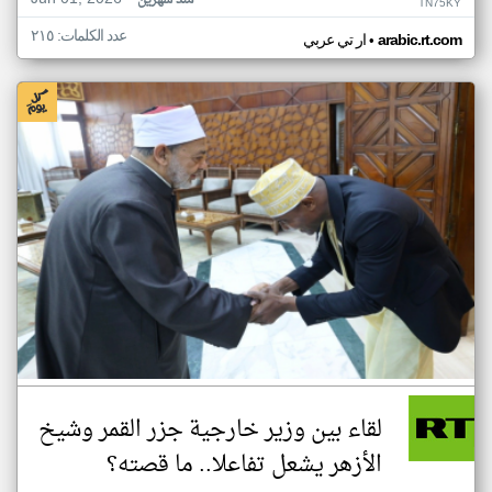
منذ شهرين
TN75KY
عدد الكلمات: ٢١٥
•
arabic.rt.com
ار تي عربي
لقاء بين وزير خارجية جزر القمر وشيخ
الأزهر يشعل تفاعلا.. ما قصته؟