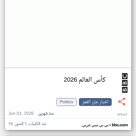
كأس العالم 2026
اخبار جزر القمر
Politics
Jun 01, 2026
منذ شهرين
PF63IT
عدد الكلمات: ٦ الصور: ٢٥
•
bbc.com
بي بي سي عربي