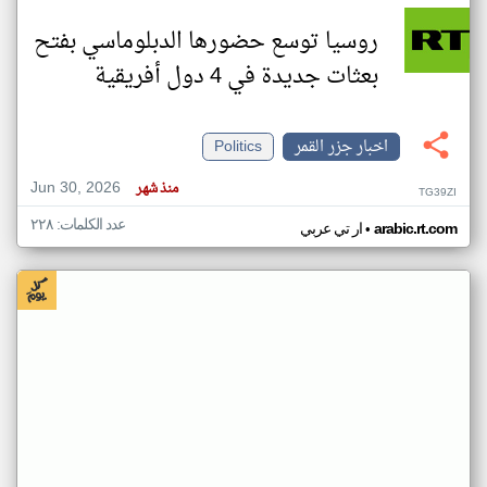
روسيا توسع حضورها الدبلوماسي بفتح
بعثات جديدة في 4 دول أفريقية
اخبار جزر القمر
Politics
Jun 30, 2026
منذ شهر
TG39ZI
عدد الكلمات: ٢٢٨
•
arabic.rt.com
ار تي عربي