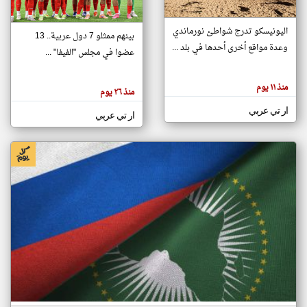
اليونيسكو تدرج شواطئ نورماندي
بينهم ممثلو 7 دول عربية.. 13
klyoum.com
وعدة مواقع أخرى أحدها في بلد ...
تغيير الدولة
عضوا في مجلس "الفيفا" ...
تعبر
مصادر الأخبار من جزر القمر
المقالات
الموجوده
اخبار جزر القمر على مدار الساعة
منذ ١١ يوم
هنا عن
منذ ٢٦ يوم
وجهة
نظر
أهم اخبار جزر القمر العاجلة والمباشرة
ار تي عربي
كاتبيها.
ار تي عربي