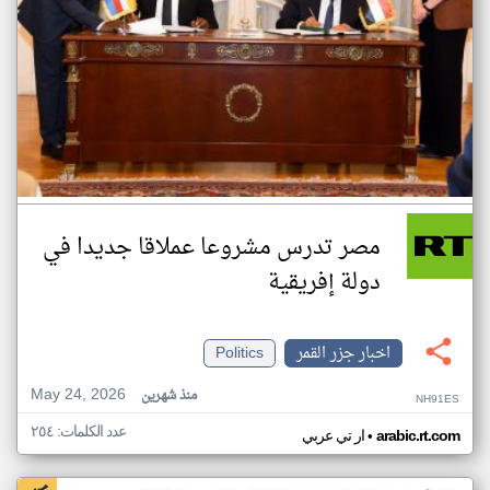
مصر تدرس مشروعا عملاقا جديدا في
دولة إفريقية
اخبار جزر القمر
Politics
May 24, 2026
منذ شهرين
NH91ES
عدد الكلمات: ٢٥٤
•
arabic.rt.com
ار تي عربي