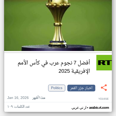
أفضل 7 نجوم عرب في كأس الأمم
الإفريقية 2025
اخبار جزر القمر
Politics
Jan 16, 2026
منذ ٦ أشهر
YD16SE
عدد الكلمات: ١٠٩
•
arabic.rt.com
ار تي عربي