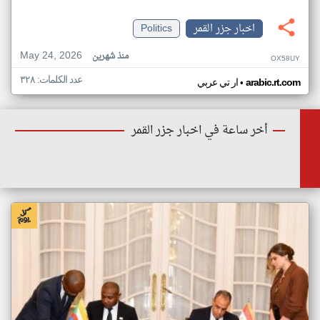
اخبار جزر القمر
Politics
May 24, 2026
منذ شهرين
OX58UY
عدد الكلمات: ٣٢٨
•
arabic.rt.com
ار تي عربي
أخر ساعة في اخبار جزر القمر