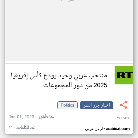
منتخب عربي وحيد يودع كأس إفريقيا
2025 من دور المجموعات
اخبار جزر القمر
Politics
Jan 01, 2026
منذ ٧ أشهر
YU55DX
عدد الكلمات: ١١٠
•
arabic.rt.com
ار تي عربي