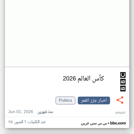
كأس العالم 2026
اخبار جزر القمر
Politics
Jun 01, 2026
منذ شهرين
PF63IT
عدد الكلمات: ٦ الصور: ٢٥
•
bbc.com
بي بي سي عربي