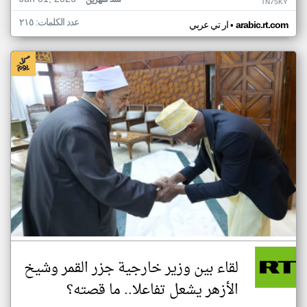
منذ شهرين
TN75KY
عدد الكلمات: ٢١٥
•
arabic.rt.com
ار تي عربي
لقاء بين وزير خارجية جزر القمر وشيخ
الأزهر يشعل تفاعلا.. ما قصته؟