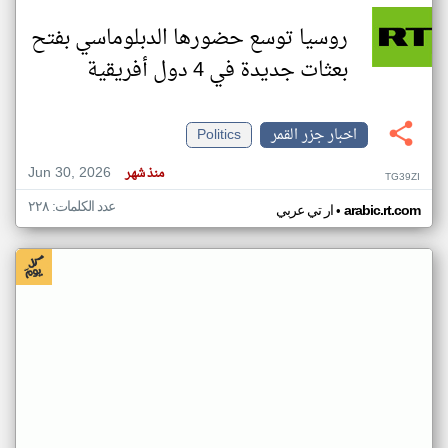
روسيا توسع حضورها الدبلوماسي بفتح
بعثات جديدة في 4 دول أفريقية
اخبار جزر القمر
Politics
Jun 30, 2026
منذ شهر
TG39ZI
عدد الكلمات: ٢٢٨
•
arabic.rt.com
ار تي عربي