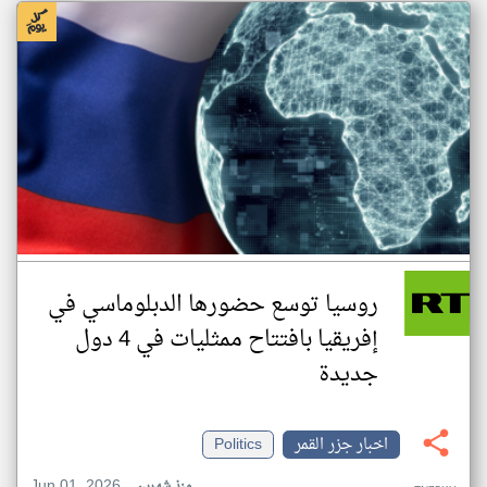
روسيا توسع حضورها الدبلوماسي في
إفريقيا بافتتاح ممثليات في 4 دول
جديدة
اخبار جزر القمر
Politics
Jun 01, 2026