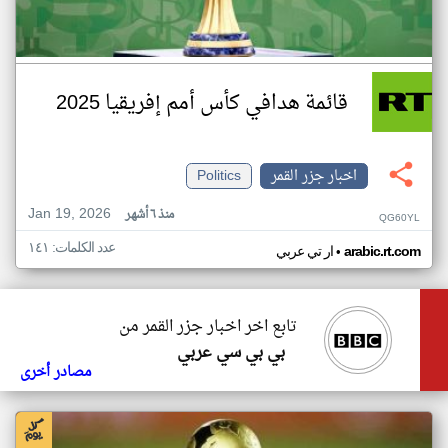
قائمة هدافي كأس أمم إفريقيا 2025
اخبار جزر القمر
Politics
Jan 19, 2026
منذ ٦ أشهر
QG60YL
عدد الكلمات: ١٤١
•
arabic.rt.com
ار تي عربي
تابع اخر اخبار جزر القمر من
بي بي سي عربي
مصادر أخرى