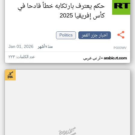
حكم يعترف بارتكابه خطأ فادحا في
كأس إفريقيا 2025
اخبار جزر القمر
Politics
Jan 01, 2026
منذ ٧ أشهر
PG03WV
عدد الكلمات: ٢٢٣
•
arabic.rt.com
ار تي عربي