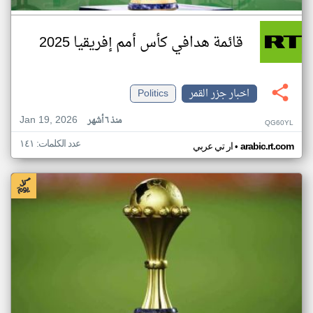
قائمة هدافي كأس أمم إفريقيا 2025
اخبار جزر القمر
Politics
Jan 19, 2026
منذ ٦ أشهر
QG60YL
عدد الكلمات: ١٤١
•
arabic.rt.com
ار تي عربي