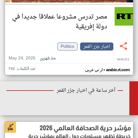
مصر تدرس مشروعا عملاقا جديدا في
دولة إفريقية
اخبار جزر القمر
Politics
May 24, 2026
منذ شهرين
NH91ES
عدد الكلمات: ٢٥٤
•
arabic.rt.com
ار تي عربي
أخر ساعة في اخبار جزر القمر