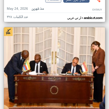
May 24, 2026
منذ شهرين
OX58UY
عدد الكلمات: ٣٢٨
•
arabic.rt.com
ار تي عربي