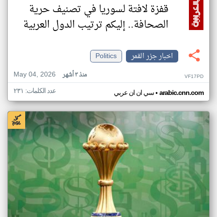
قفزة لافتة لسوريا في تصنيف حرية
الصحافة.. إليكم ترتيب الدول العربية
اخبار جزر القمر
Politics
May 04, 2026
منذ ٣ أشهر
VF17PD
عدد الكلمات: ٢٣١
•
arabic.cnn.com
سي ان ان عربي