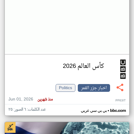
كأس العالم 2026
اخبار جزر القمر
Politics
Jun 01, 2026
منذ شهرين
PF63IT
عدد الكلمات: ٦ الصور: ٢٥
•
bbc.com
بي بي سي عربي