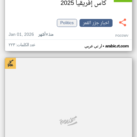
كأس إفريقيا 2025
اخبار جزر القمر
Politics
Jan 01, 2026
منذ ٧ أشهر
PG03WV
عدد الكلمات: ٢٢٣
•
arabic.rt.com
ار تي عربي