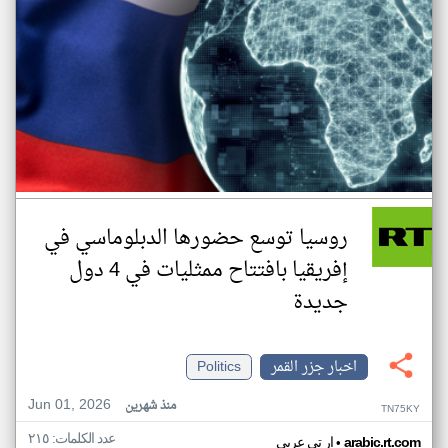
روسيا توسع حضورها الدبلوماسي في
إفريقيا بافتتاح ممثليات في 4 دول
جديدة
اخبار جزر القمر
Politics
Jun 01, 2026
منذ شهرين
TN75KY
عدد الكلمات: ٢١٥
•
arabic.rt.com
ار تي عربي