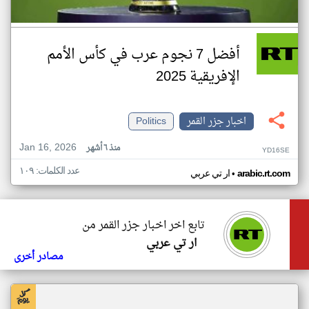
أفضل 7 نجوم عرب في كأس الأمم
الإفريقية 2025
اخبار جزر القمر
Politics
Jan 16, 2026
منذ ٦ أشهر
YD16SE
عدد الكلمات: ١٠٩
•
arabic.rt.com
ار تي عربي
تابع اخر اخبار جزر القمر من
ار تي عربي
مصادر أخرى