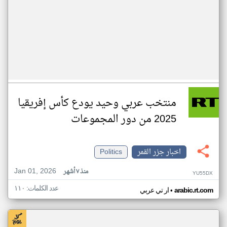
منتخب عربي وحيد يودع كأس إفريقيا
2025 من دور المجموعات
اخبار جزر القمر
Politics
Jan 01, 2026
منذ ٧ أشهر
YU55DX
عدد الكلمات: ١١٠
•
arabic.rt.com
ار تي عربي