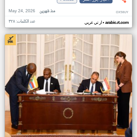
May 24, 2026
منذ شهرين
OX58UY
عدد الكلمات: ٣٢٨
•
arabic.rt.com
ار تي عربي