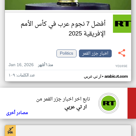
أفضل 7 نجوم عرب في كأس الأمم
الإفريقية 2025
اخبار جزر القمر
Politics
Jan 16, 2026
منذ ٦ أشهر
YD16SE
عدد الكلمات: ١٠٩
•
arabic.rt.com
ار تي عربي
تابع اخر اخبار جزر القمر من
ار تي عربي
مصادر أخرى