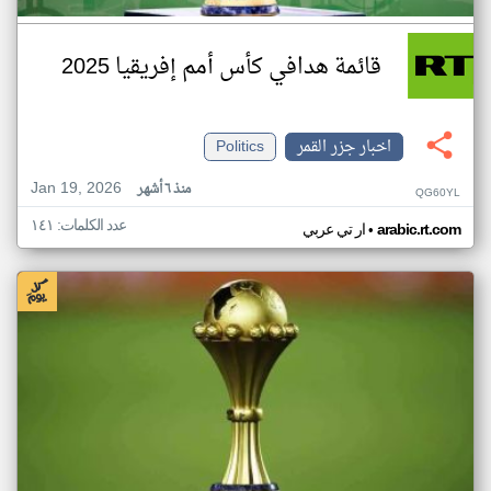
قائمة هدافي كأس أمم إفريقيا 2025
اخبار جزر القمر
Politics
Jan 19, 2026
منذ ٦ أشهر
QG60YL
عدد الكلمات: ١٤١
•
arabic.rt.com
ار تي عربي