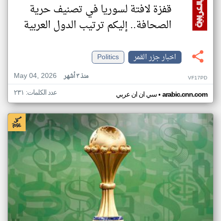
قفزة لافتة لسوريا في تصنيف حرية
الصحافة.. إليكم ترتيب الدول العربية
اخبار جزر القمر
Politics
May 04, 2026
منذ ٣ أشهر
VF17PD
عدد الكلمات: ٢٣١
•
arabic.cnn.com
سي ان ان عربي