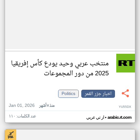
منتخب عربي وحيد يودع كأس إفريقيا
2025 من دور المجموعات
اخبار جزر القمر
Politics
Jan 01, 2026
منذ ٧ أشهر
YU55DX
عدد الكلمات: ١١٠
•
arabic.rt.com
ار تي عربي