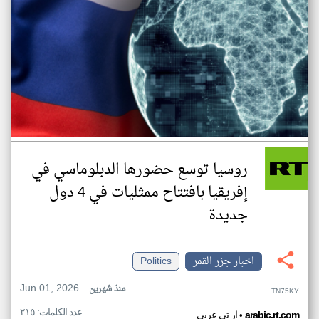
روسيا توسع حضورها الدبلوماسي في
إفريقيا بافتتاح ممثليات في 4 دول
جديدة
اخبار جزر القمر
Politics
Jun 01, 2026
منذ شهرين
TN75KY
عدد الكلمات: ٢١٥
•
arabic.rt.com
ار تي عربي