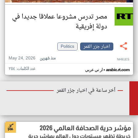
مصر تدرس مشروعا عملاقا جديدا في
دولة إفريقية
اخبار جزر القمر
Politics
May 24, 2026
منذ شهرين
NH91ES
عدد الكلمات: ٢٥٤
•
arabic.rt.com
ار تي عربي
أخر ساعة في اخبار جزر القمر