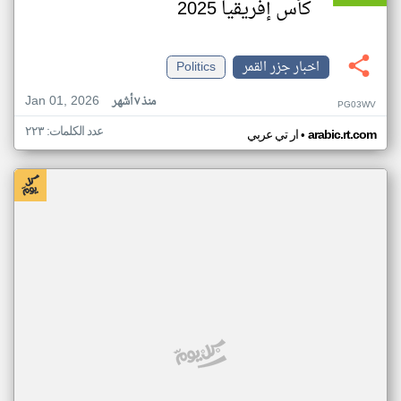
كأس إفريقيا 2025
اخبار جزر القمر
Politics
Jan 01, 2026
منذ ٧ أشهر
PG03WV
عدد الكلمات: ٢٢٣
•
arabic.rt.com
ار تي عربي