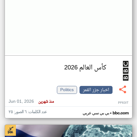
كأس العالم 2026
اخبار جزر القمر
Politics
Jun 01, 2026
منذ شهرين
PF63IT
عدد الكلمات: ٦ الصور: ٢٥
•
bbc.com
بي بي سي عربي