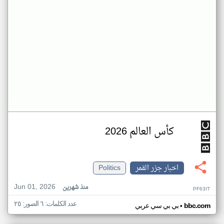
كأس العالم 2026
اخبار جزر القمر
Politics
Jun 01, 2026
منذ شهرين
PF63IT
عدد الكلمات: ٦ الصور: ٢٥
•
bbc.com
بي بي سي عربي