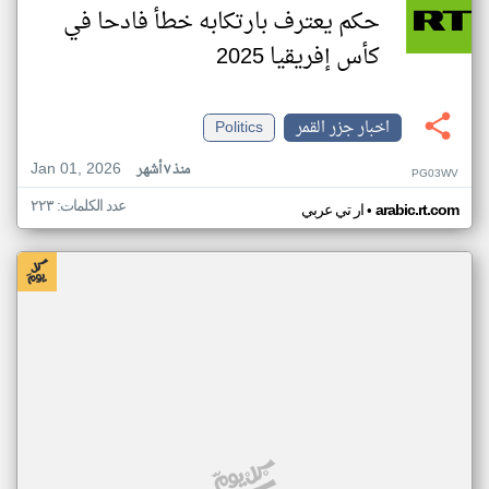
حكم يعترف بارتكابه خطأ فادحا في
كأس إفريقيا 2025
اخبار جزر القمر
Politics
Jan 01, 2026
منذ ٧ أشهر
PG03WV
عدد الكلمات: ٢٢٣
•
arabic.rt.com
ار تي عربي