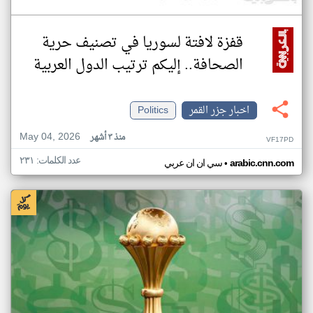
قفزة لافتة لسوريا في تصنيف حرية
الصحافة.. إليكم ترتيب الدول العربية
اخبار جزر القمر
Politics
May 04, 2026
منذ ٣ أشهر
VF17PD
عدد الكلمات: ٢٣١
•
arabic.cnn.com
سي ان ان عربي