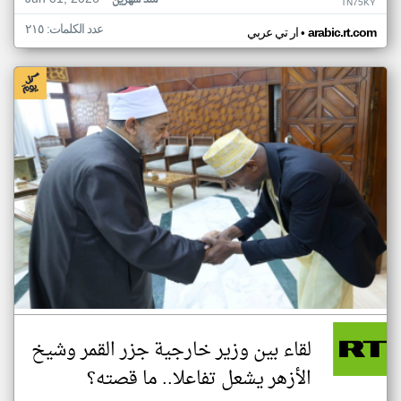
منذ شهرين
TN75KY
عدد الكلمات: ٢١٥
•
arabic.rt.com
ار تي عربي
لقاء بين وزير خارجية جزر القمر وشيخ
الأزهر يشعل تفاعلا.. ما قصته؟