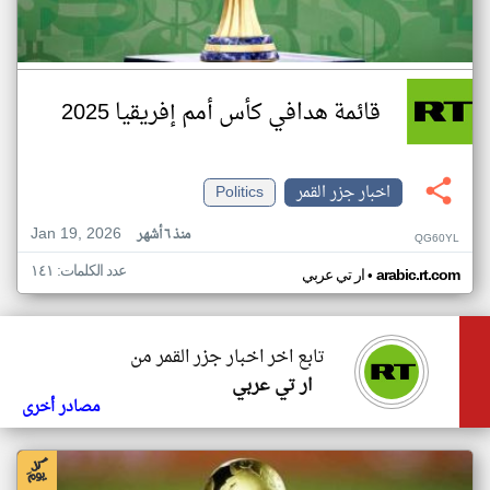
قائمة هدافي كأس أمم إفريقيا 2025
اخبار جزر القمر
Politics
Jan 19, 2026
منذ ٦ أشهر
QG60YL
عدد الكلمات: ١٤١
•
arabic.rt.com
ار تي عربي
تابع اخر اخبار جزر القمر من
ار تي عربي
مصادر أخرى