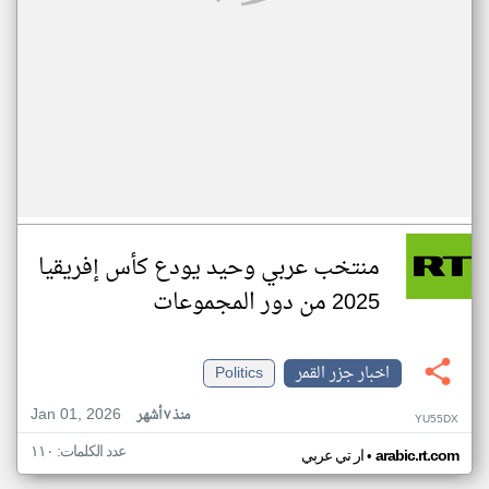
منتخب عربي وحيد يودع كأس إفريقيا
2025 من دور المجموعات
اخبار جزر القمر
Politics
Jan 01, 2026
منذ ٧ أشهر
YU55DX
عدد الكلمات: ١١٠
•
arabic.rt.com
ار تي عربي