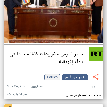
مصر تدرس مشروعا عملاقا جديدا في
دولة إفريقية
اخبار جزر القمر
Politics
May 24, 2026
منذ شهرين
NH91ES
عدد الكلمات: ٢٥٤
•
arabic.rt.com
ار تي عربي