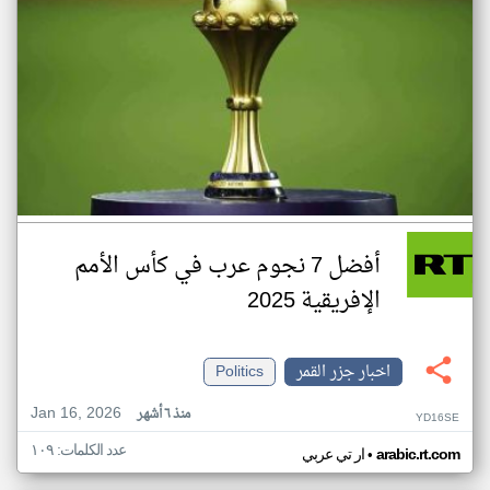
أفضل 7 نجوم عرب في كأس الأمم
الإفريقية 2025
اخبار جزر القمر
Politics
Jan 16, 2026
منذ ٦ أشهر
YD16SE
عدد الكلمات: ١٠٩
•
arabic.rt.com
ار تي عربي