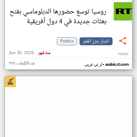
روسيا توسع حضورها الدبلوماسي بفتح
بعثات جديدة في 4 دول أفريقية
اخبار جزر القمر
Politics
Jun 30, 2026
منذ شهر
TG39ZI
عدد الكلمات: ٢٢٨
•
arabic.rt.com
ار تي عربي