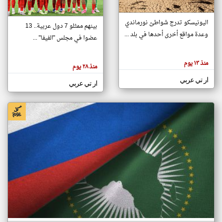
اليونيسكو تدرج شواطئ نورماندي
بينهم ممثلو 7 دول عربية.. 13
klyoum.com
وعدة مواقع أخرى أحدها في بلد ...
تغيير الدولة
عضوا في مجلس "الفيفا" ...
تعبر
مصادر الأخبار من جزر القمر
المقالات
الموجوده
اخبار جزر القمر على مدار الساعة
منذ ١٣ يوم
هنا عن
منذ ٢٨ يوم
وجهة
نظر
أهم اخبار جزر القمر العاجلة والمباشرة
ار تي عربي
كاتبيها.
ار تي عربي