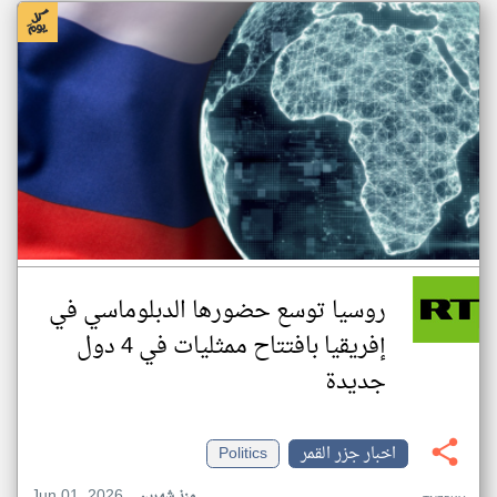
روسيا توسع حضورها الدبلوماسي في
إفريقيا بافتتاح ممثليات في 4 دول
جديدة
اخبار جزر القمر
Politics
Jun 01, 2026