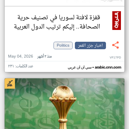
قفزة لافتة لسوريا في تصنيف حرية
الصحافة.. إليكم ترتيب الدول العربية
اخبار جزر القمر
Politics
May 04, 2026
منذ ٣ أشهر
VF17PD
عدد الكلمات: ٢٣١
•
arabic.cnn.com
سي ان ان عربي