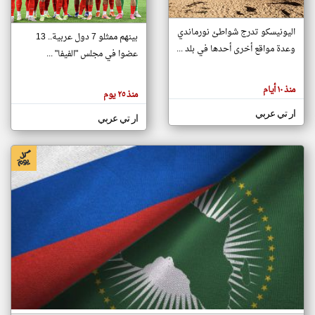
اليونيسكو تدرج شواطئ نورماندي
بينهم ممثلو 7 دول عربية.. 13
klyoum.com
وعدة مواقع أخرى أحدها في بلد ...
تغيير الدولة
عضوا في مجلس "الفيفا" ...
تعبر
مصادر الأخبار من جزر القمر
المقالات
الموجوده
اخبار جزر القمر على مدار الساعة
منذ ١٠ أيام
هنا عن
منذ ٢٥ يوم
وجهة
نظر
أهم اخبار جزر القمر العاجلة والمباشرة
ار تي عربي
كاتبيها.
ار تي عربي