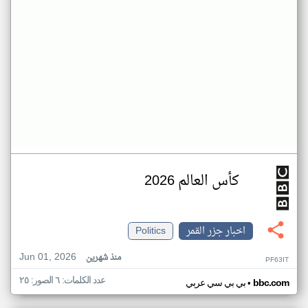
كأس العالم 2026
اخبار جزر القمر
Politics
Jun 01, 2026
منذ شهرين
PF63IT
عدد الكلمات: ٦ الصور: ٢٥
•
bbc.com
بي بي سي عربي