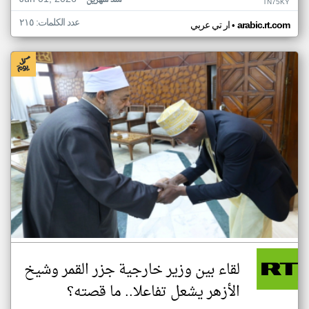
منذ شهرين
TN75KY
عدد الكلمات: ٢١٥
•
arabic.rt.com
ار تي عربي
لقاء بين وزير خارجية جزر القمر وشيخ
الأزهر يشعل تفاعلا.. ما قصته؟