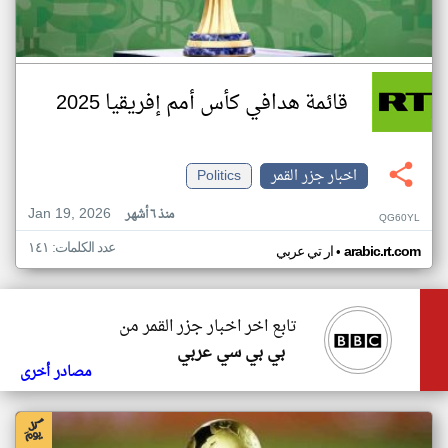
قائمة هدافي كأس أمم إفريقيا 2025
اخبار جزر القمر
Politics
Jan 19, 2026
منذ ٦ أشهر
QG60YL
عدد الكلمات: ١٤١
•
arabic.rt.com
ار تي عربي
تابع اخر اخبار جزر القمر من
بي بي سي عربي
مصادر أخرى