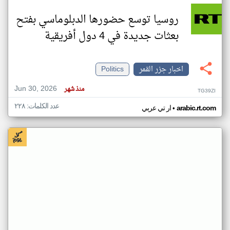
روسيا توسع حضورها الدبلوماسي بفتح
بعثات جديدة في 4 دول أفريقية
اخبار جزر القمر
Politics
Jun 30, 2026
منذ شهر
TG39ZI
عدد الكلمات: ٢٢٨
•
arabic.rt.com
ار تي عربي