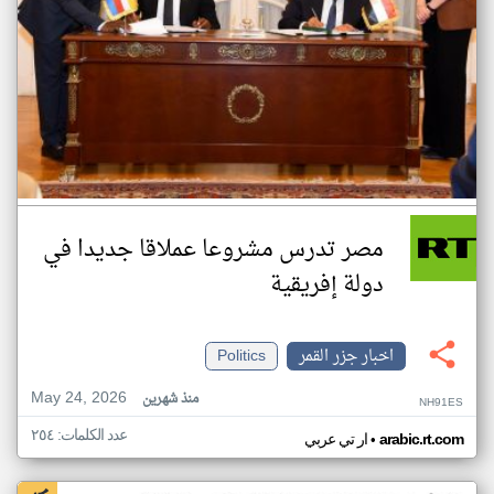
مصر تدرس مشروعا عملاقا جديدا في
دولة إفريقية
اخبار جزر القمر
Politics
May 24, 2026
منذ شهرين
NH91ES
عدد الكلمات: ٢٥٤
•
arabic.rt.com
ار تي عربي