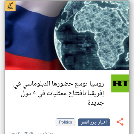
روسيا توسع حضورها الدبلوماسي في
إفريقيا بافتتاح ممثليات في 4 دول
جديدة
اخبار جزر القمر
Politics
Jun 01, 2026