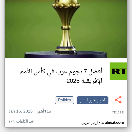
أفضل 7 نجوم عرب في كأس الأمم
الإفريقية 2025
اخبار جزر القمر
Politics
Jan 16, 2026
منذ ٦ أشهر
YD16SE
عدد الكلمات: ١٠٩
•
arabic.rt.com
ار تي عربي