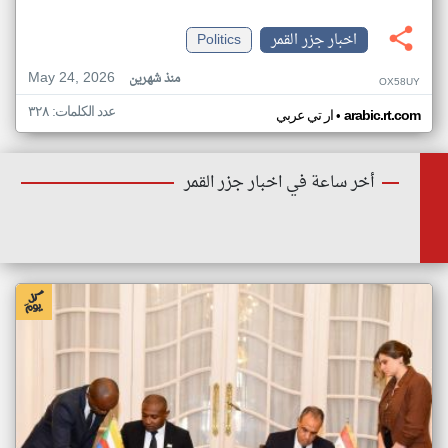
اخبار جزر القمر
Politics
May 24, 2026
منذ شهرين
OX58UY
عدد الكلمات: ٣٢٨
•
arabic.rt.com
ار تي عربي
أخر ساعة في اخبار جزر القمر