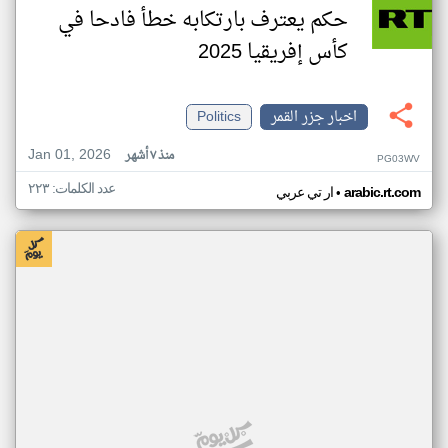
حكم يعترف بارتكابه خطأ فادحا في
كأس إفريقيا 2025
اخبار جزر القمر
Politics
Jan 01, 2026
منذ ٧ أشهر
PG03WV
عدد الكلمات: ٢٢٣
•
arabic.rt.com
ار تي عربي