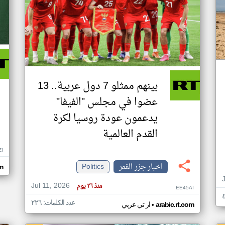
بينهم ممثلو 7 دول عربية.. 13
عضوا في مجلس "الفيفا"
يدعمون عودة روسيا لكرة
القدم العالمية
ZI
اخبار جزر القمر
Politics
om
Jul 11, 2026
منذ ٢٦ يوم
EE45AI
عدد الكلمات: ٢٢٦
•
arabic.rt.com
ار تي عربي