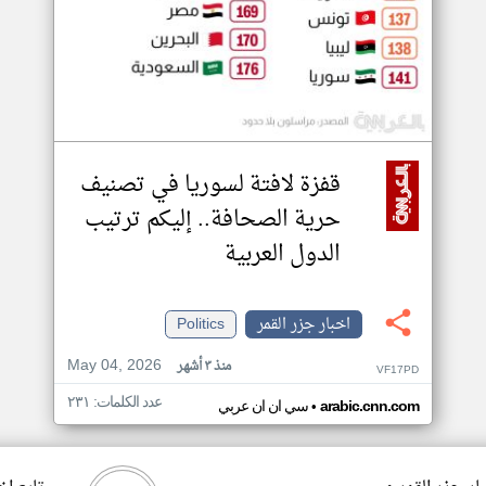
قفزة لافتة لسوريا في تصنيف
حرية الصحافة.. إليكم ترتيب
الدول العربية
اخبار جزر القمر
Politics
May 04, 2026
منذ ٣ أشهر
VF17PD
عدد الكلمات: ٢٣١
•
arabic.cnn.com
سي ان ان عربي