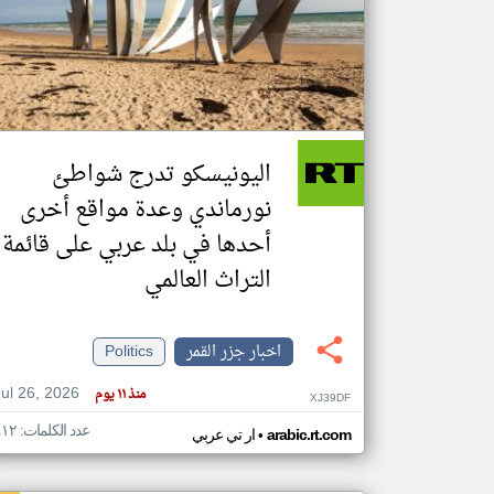
تعبر
المقالات
الموجوده
هنا عن
وجهة
اليونيسكو تدرج شواطئ
نظر
كاتبيها.
نورماندي وعدة مواقع أخرى
أحدها في بلد عربي على قائمة
التراث العالمي
اخبار جزر القمر
Politics
Jul 26, 2026
منذ ١١ يوم
XJ39DF
عدد الكلمات: ٤١٢
•
arabic.rt.com
ار تي عربي