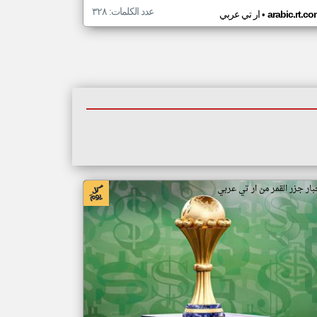
عدد الكلمات: ٣٢٨
•
arabic.rt.c
ار تي عربي
بار جزر القمر من ار تي عربي