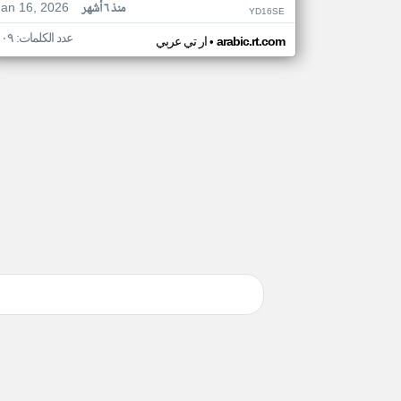
Jan 16, 2026
منذ ٦ أشهر
YD16SE
عدد الكلمات: ١٠٩
•
arabic.rt.com
ار تي عربي