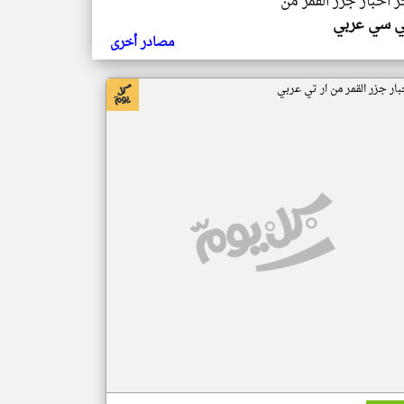
ر اخبار جزر القمر من
ي سي عربي
مصادر أخرى
بار جزر القمر من ار تي عربي