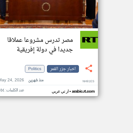
مصر تدرس مشروعا عملاقا
جديدا في دولة إفريقية
اخبار جزر القمر
Politics
May 24, 2026
منذ شهرين
NH91ES
عدد الكلمات: ٢٥٤
•
arabic.rt.com
ار تي عربي