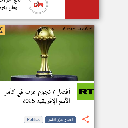
تابع اخر اخب
وطن يغرد
اخبار جزر القمر من ار تي عربي
أفضل 7 نجوم عرب في كأس
الأمم الإفريقية 2025
اخبار جزر القمر
Politics