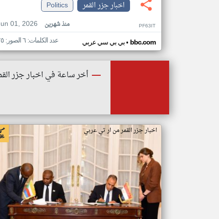
اخبار جزر القمر
Politics
Jun 01, 2026
منذ شهرين
PF63IT
عدد الكلمات: ٦ الصور: ٢٥
•
bbc.com
بي بي سي عربي
أخر ساعة في اخبار جزر القم
اخبار جزر القمر من ار تي عربي