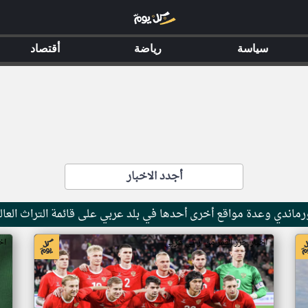
سياسة
رياضة
أقتصاد
أجدد الاخبار
ماندي وعدة مواقع أخرى أحدها في بلد عربي على قائمة التراث العال
اخبار جزر القمر من ار تي عربي
اخ