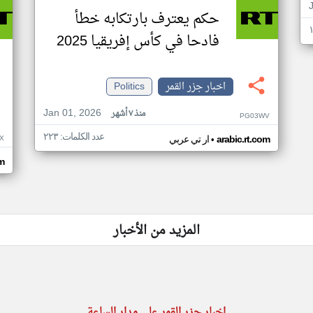
حكم يعترف بارتكابه خطأ
فادحا في كأس إفريقيا 2025
اخبار جزر القمر
Politics
Jan 01, 2026
منذ ٧ أشهر
PG03WV
عدد الكلمات: ٢٢٣
•
X
arabic.rt.com
ار تي عربي
om
المزيد من الأخبار
اخبار جزر القمر على مدار الساعة