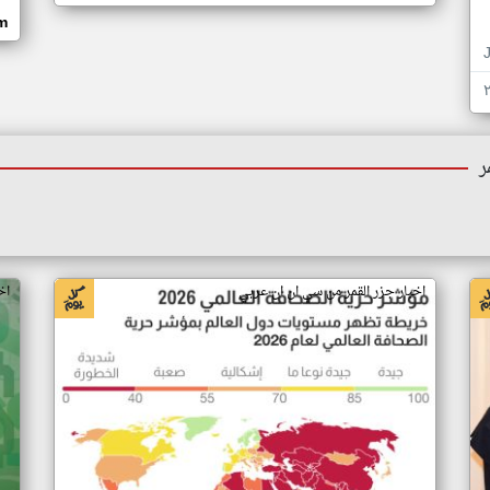
om
ر
اخبار جزر القمر من سي ان ان عربي
اخ