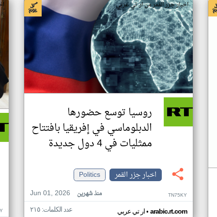
اخبار جزر القمر من ار تي عربي
اخ
روسيا توسع حضورها
الدبلوماسي في إفريقيا بافتتاح
ممثليات في 4 دول جديدة
اخبار جزر القمر
Politics
Jun 01, 2026
منذ شهرين
TN75KY
عدد الكلمات: ٢١٥
•
Y
arabic.rt.com
ار تي عربي