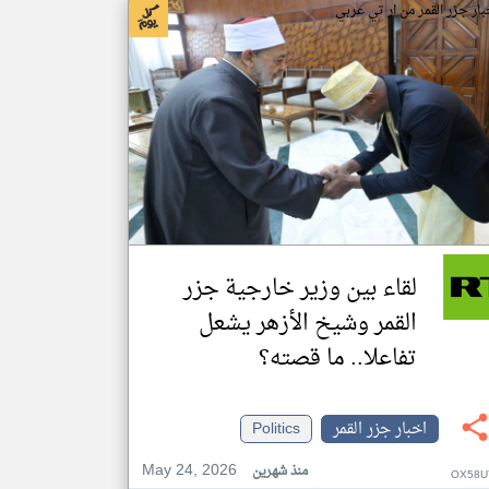
بار جزر القمر من ار تي عربي
لقاء بين وزير خارجية جزر
القمر وشيخ الأزهر يشعل
تفاعلا.. ما قصته؟
اخبار جزر القمر
Politics
May 24, 2026
منذ شهرين
OX58U