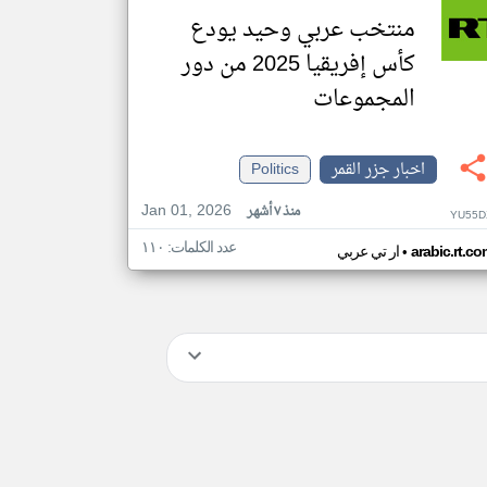
منتخب عربي وحيد يودع
كأس إفريقيا 2025 من دور
المجموعات
اخبار جزر القمر
Politics
Jan 01, 2026
منذ ٧ أشهر
YU55D
عدد الكلمات: ١١٠
•
arabic.rt.c
ار تي عربي