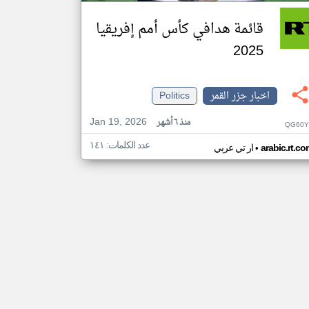
قائمة هدافي كأس أمم إفريقيا
2025
اخبار جزر القمر
Politics
Jan 19, 2026
منذ ٦ أشهر
QG60Y
عدد الكلمات: ١٤١
•
arabic.rt.c
ار تي عربي