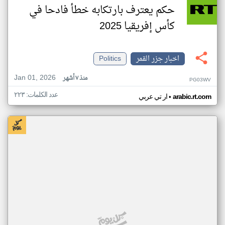
حكم يعترف بارتكابه خطأ فادحا في
كأس إفريقيا 2025
اخبار جزر القمر
Politics
Jan 01, 2026
منذ ٧ أشهر
PG03WV
عدد الكلمات: ٢٢٣
•
arabic.rt.com
ار تي عربي