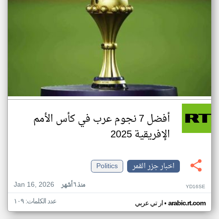
أفضل 7 نجوم عرب في كأس الأمم
الإفريقية 2025
اخبار جزر القمر
Politics
Jan 16, 2026
منذ ٦ أشهر
YD16SE
عدد الكلمات: ١٠٩
•
arabic.rt.com
ار تي عربي