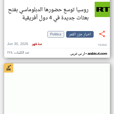
روسيا توسع حضورها الدبلوماسي بفتح
بعثات جديدة في 4 دول أفريقية
اخبار جزر القمر
Politics
Jun 30, 2026
منذ شهر
TG39ZI
عدد الكلمات: ٢٢٨
•
arabic.rt.com
ار تي عربي