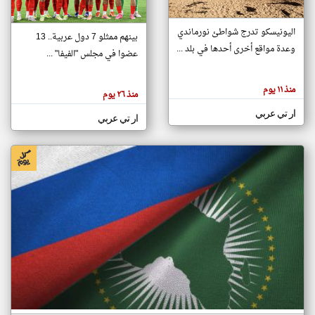
اليونيسكو تدرج شواطئ نورماندي
بينهم ممثلو 7 دول عربية.. 13
klyoum.com
وعدة مواقع أخرى أحدها في بلد ...
تغيير الدولة
عضوا في مجلس "الفيفا" ...
تعبر
مصادر الأخبار من جزر القمر
المقالات
الموجوده
اخبار جزر القمر على مدار الساعة
منذ ١١ يوم
هنا عن
منذ ٢٦ يوم
وجهة
نظر
أهم اخبار جزر القمر العاجلة والمباشرة
ار تي عربي
كاتبيها.
ار تي عربي