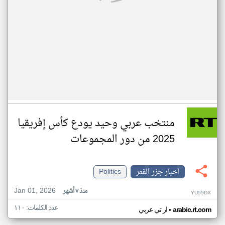
منتخب عربي وحيد يودع كأس إفريقيا
2025 من دور المجموعات
اخبار جزر القمر
Politics
Jan 01, 2026
منذ ٧ أشهر
YU55DX
عدد الكلمات: ١١٠
•
arabic.rt.com
ار تي عربي