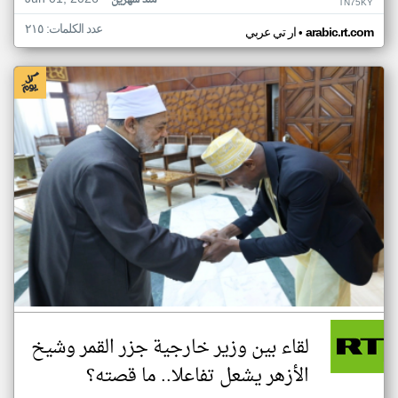
منذ شهرين
TN75KY
عدد الكلمات: ٢١٥
•
arabic.rt.com
ار تي عربي
لقاء بين وزير خارجية جزر القمر وشيخ
الأزهر يشعل تفاعلا.. ما قصته؟