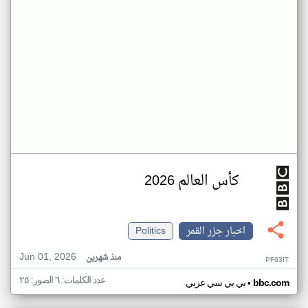
كأس العالم 2026
اخبار جزر القمر
Politics
Jun 01, 2026
منذ شهرين
PF63IT
عدد الكلمات: ٦ الصور: ٢٥
•
bbc.com
بي بي سي عربي