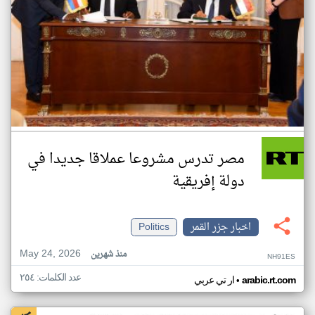
مصر تدرس مشروعا عملاقا جديدا في
دولة إفريقية
اخبار جزر القمر
Politics
May 24, 2026
منذ شهرين
NH91ES
عدد الكلمات: ٢٥٤
•
arabic.rt.com
ار تي عربي