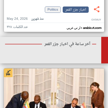
اخبار جزر القمر
Politics
May 24, 2026
منذ شهرين
OX58UY
عدد الكلمات: ٣٢٨
•
arabic.rt.com
ار تي عربي
أخر ساعة في اخبار جزر القمر