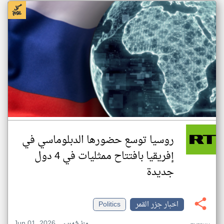
روسيا توسع حضورها الدبلوماسي في
إفريقيا بافتتاح ممثليات في 4 دول
جديدة
اخبار جزر القمر
Politics
Jun 01, 2026