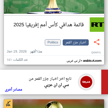
قائمة هدافي كأس أمم إفريقيا 2025
اخبار جزر القمر
Politics
Jan 19, 2026
منذ ٦ أشهر
QG60YL
عدد الكلمات: ١٤١
•
arabic.rt.com
ار تي عربي
تابع اخر اخبار جزر القمر من
سي ان ان عربي
مصادر أخرى