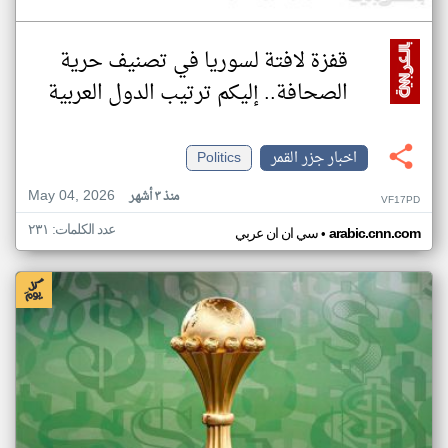
قفزة لافتة لسوريا في تصنيف حرية
الصحافة.. إليكم ترتيب الدول العربية
اخبار جزر القمر
Politics
May 04, 2026
منذ ٣ أشهر
VF17PD
عدد الكلمات: ٢٣١
•
arabic.cnn.com
سي ان ان عربي