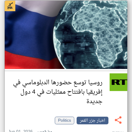
روسيا توسع حضورها الدبلوماسي في
إفريقيا بافتتاح ممثليات في 4 دول
جديدة
اخبار جزر القمر
Politics
Jun 01, 2026