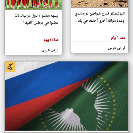
اليونيسكو تدرج شواطئ نورماندي
بينهم ممثلو 7 دول عربية.. 13
klyoum.com
وعدة مواقع أخرى أحدها في بلد ...
تغيير الدولة
عضوا في مجلس "الفيفا" ...
تعبر
مصادر الأخبار من جزر القمر
المقالات
الموجوده
اخبار جزر القمر على مدار الساعة
منذ ١٠ أيام
هنا عن
منذ ٢٥ يوم
وجهة
نظر
أهم اخبار جزر القمر العاجلة والمباشرة
ار تي عربي
كاتبيها.
ار تي عربي