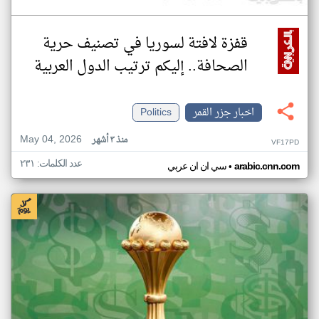
قفزة لافتة لسوريا في تصنيف حرية
الصحافة.. إليكم ترتيب الدول العربية
اخبار جزر القمر
Politics
May 04, 2026
منذ ٣ أشهر
VF17PD
عدد الكلمات: ٢٣١
•
arabic.cnn.com
سي ان ان عربي