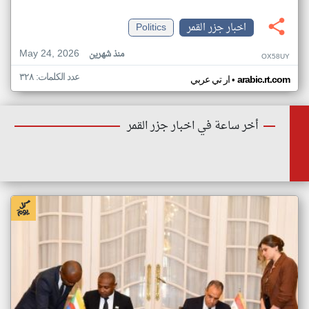
اخبار جزر القمر
Politics
May 24, 2026
منذ شهرين
OX58UY
عدد الكلمات: ٣٢٨
•
arabic.rt.com
ار تي عربي
أخر ساعة في اخبار جزر القمر