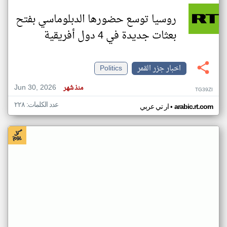
روسيا توسع حضورها الدبلوماسي بفتح
بعثات جديدة في 4 دول أفريقية
اخبار جزر القمر
Politics
Jun 30, 2026
منذ شهر
TG39ZI
عدد الكلمات: ٢٢٨
•
arabic.rt.com
ار تي عربي