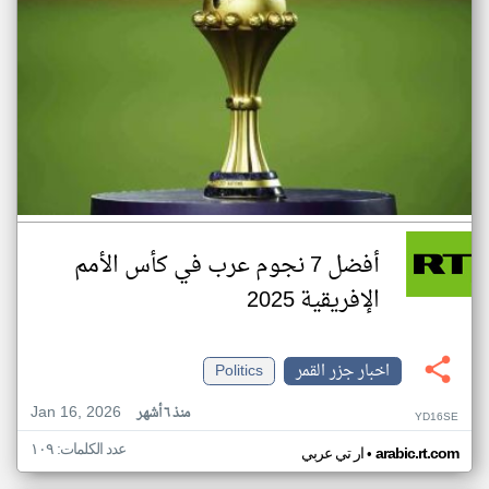
أفضل 7 نجوم عرب في كأس الأمم
الإفريقية 2025
اخبار جزر القمر
Politics
Jan 16, 2026
منذ ٦ أشهر
YD16SE
عدد الكلمات: ١٠٩
•
arabic.rt.com
ار تي عربي