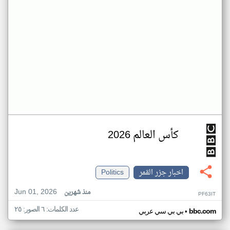
كأس العالم 2026
اخبار جزر القمر
Politics
Jun 01, 2026
منذ شهرين
PF63IT
عدد الكلمات: ٦ الصور: ٢٥
•
bbc.com
بي بي سي عربي