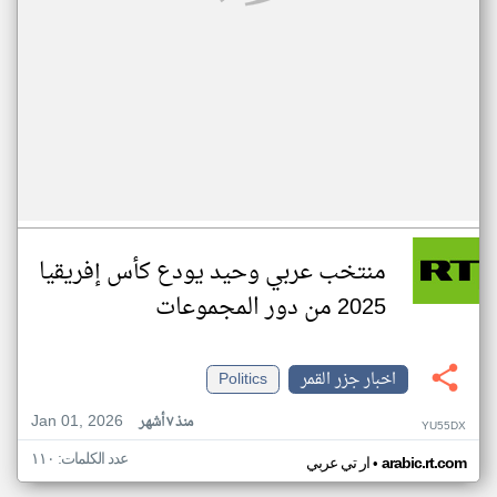
منتخب عربي وحيد يودع كأس إفريقيا
2025 من دور المجموعات
اخبار جزر القمر
Politics
Jan 01, 2026
منذ ٧ أشهر
YU55DX
عدد الكلمات: ١١٠
•
arabic.rt.com
ار تي عربي