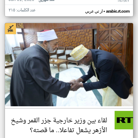
منذ شهرين
TN75KY
عدد الكلمات: ٢١٥
•
arabic.rt.com
ار تي عربي
لقاء بين وزير خارجية جزر القمر وشيخ
الأزهر يشعل تفاعلا.. ما قصته؟