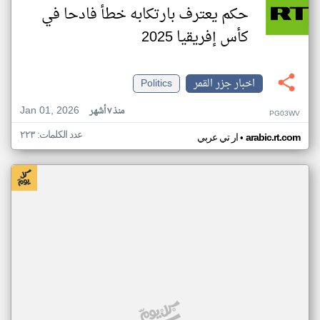
حكم يعترف بارتكابه خطأ فادحا في
كأس إفريقيا 2025
اخبار جزر القمر
Politics
Jan 01, 2026
منذ ٧ أشهر
PG03WV
عدد الكلمات: ٢٢٣
•
arabic.rt.com
ار تي عربي