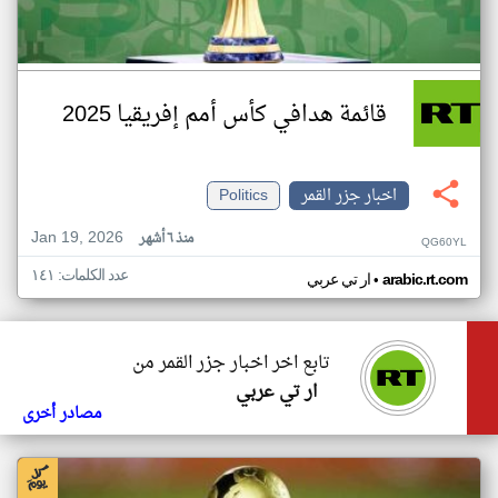
قائمة هدافي كأس أمم إفريقيا 2025
اخبار جزر القمر
Politics
Jan 19, 2026
منذ ٦ أشهر
QG60YL
عدد الكلمات: ١٤١
•
arabic.rt.com
ار تي عربي
تابع اخر اخبار جزر القمر من
ار تي عربي
مصادر أخرى