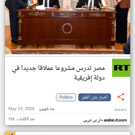
مصر تدرس مشروعا عملاقا جديدا في
دولة إفريقية
اخبار جزر القمر
Politics
May 24, 2026
منذ شهرين
NH91ES
عدد الكلمات: ٢٥٤
•
arabic.rt.com
ار تي عربي