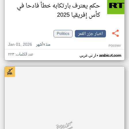
حكم يعترف بارتكابه خطأ فادحا في
كأس إفريقيا 2025
اخبار جزر القمر
Politics
Jan 01, 2026
منذ ٧ أشهر
PG03WV
عدد الكلمات: ٢٢٣
•
arabic.rt.com
ار تي عربي