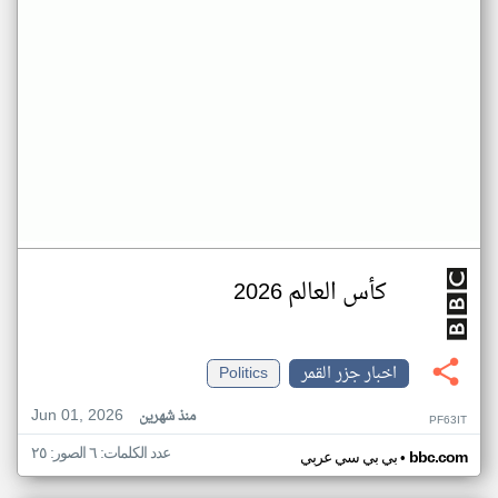
كأس العالم 2026
اخبار جزر القمر
Politics
Jun 01, 2026
منذ شهرين
PF63IT
عدد الكلمات: ٦ الصور: ٢٥
•
bbc.com
بي بي سي عربي