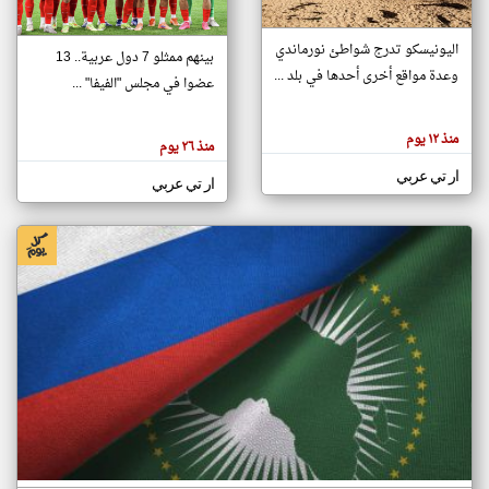
اليونيسكو تدرج شواطئ نورماندي
بينهم ممثلو 7 دول عربية.. 13
klyoum.com
وعدة مواقع أخرى أحدها في بلد ...
تغيير الدولة
عضوا في مجلس "الفيفا" ...
تعبر
مصادر الأخبار من جزر القمر
المقالات
الموجوده
اخبار جزر القمر على مدار الساعة
منذ ١٢ يوم
هنا عن
منذ ٢٦ يوم
وجهة
نظر
أهم اخبار جزر القمر العاجلة والمباشرة
ار تي عربي
كاتبيها.
ار تي عربي