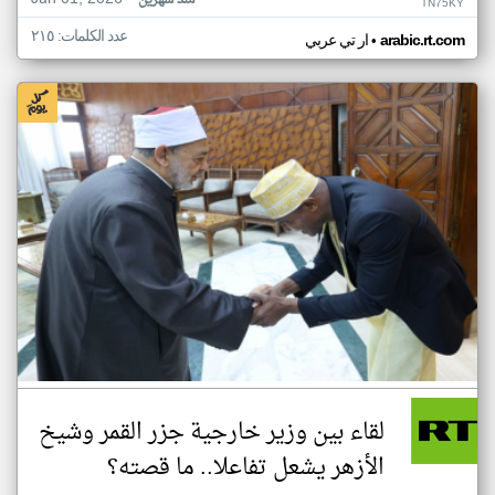
منذ شهرين
TN75KY
عدد الكلمات: ٢١٥
•
arabic.rt.com
ار تي عربي
لقاء بين وزير خارجية جزر القمر وشيخ
الأزهر يشعل تفاعلا.. ما قصته؟