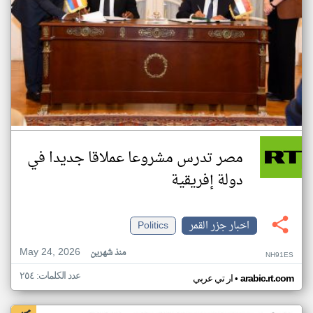
مصر تدرس مشروعا عملاقا جديدا في
دولة إفريقية
اخبار جزر القمر
Politics
May 24, 2026
منذ شهرين
NH91ES
عدد الكلمات: ٢٥٤
•
arabic.rt.com
ار تي عربي