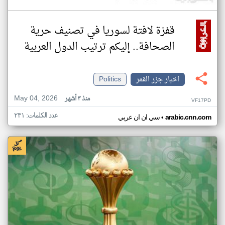
قفزة لافتة لسوريا في تصنيف حرية
الصحافة.. إليكم ترتيب الدول العربية
اخبار جزر القمر
Politics
May 04, 2026
منذ ٣ أشهر
VF17PD
عدد الكلمات: ٢٣١
•
arabic.cnn.com
سي ان ان عربي