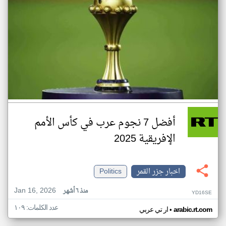
أفضل 7 نجوم عرب في كأس الأمم
الإفريقية 2025
اخبار جزر القمر
Politics
Jan 16, 2026
منذ ٦ أشهر
YD16SE
عدد الكلمات: ١٠٩
•
arabic.rt.com
ار تي عربي