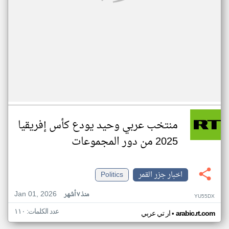
منتخب عربي وحيد يودع كأس إفريقيا
2025 من دور المجموعات
اخبار جزر القمر
Politics
Jan 01, 2026
منذ ٧ أشهر
YU55DX
عدد الكلمات: ١١٠
•
arabic.rt.com
ار تي عربي