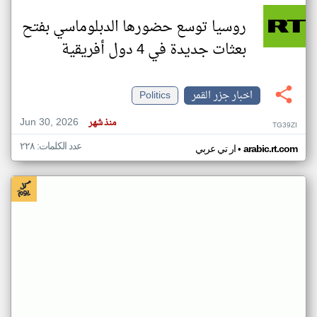
روسيا توسع حضورها الدبلوماسي بفتح
بعثات جديدة في 4 دول أفريقية
اخبار جزر القمر
Politics
Jun 30, 2026
منذ شهر
TG39ZI
عدد الكلمات: ٢٢٨
•
arabic.rt.com
ار تي عربي