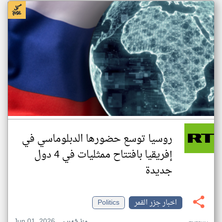
روسيا توسع حضورها الدبلوماسي في
إفريقيا بافتتاح ممثليات في 4 دول
جديدة
اخبار جزر القمر
Politics
Jun 01, 2026