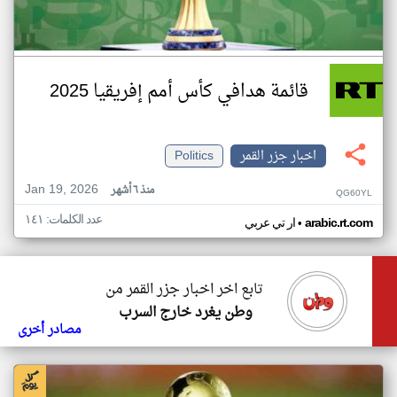
قائمة هدافي كأس أمم إفريقيا 2025
اخبار جزر القمر
Politics
Jan 19, 2026
منذ ٦ أشهر
QG60YL
عدد الكلمات: ١٤١
•
arabic.rt.com
ار تي عربي
تابع اخر اخبار جزر القمر من
وطن يغرد خارج السرب
مصادر أخرى