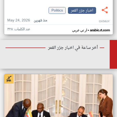
اخبار جزر القمر
Politics
May 24, 2026
منذ شهرين
OX58UY
عدد الكلمات: ٣٢٨
•
arabic.rt.com
ار تي عربي
أخر ساعة في اخبار جزر القمر