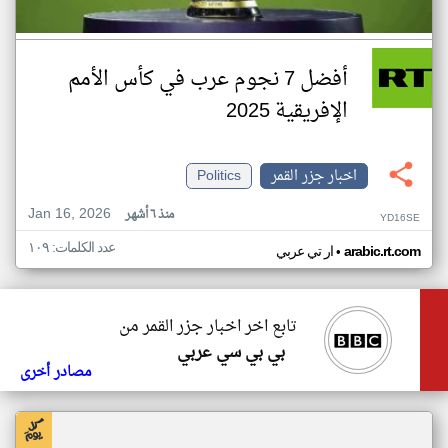
أفضل 7 نجوم عرب في كأس الأمم
الإفريقية 2025
اخبار جزر القمر
Politics
Jan 16, 2026
منذ ٦ أشهر
YD16SE
عدد الكلمات: ١٠٩
•
arabic.rt.com
ار تي عربي
تابع اخر اخبار جزر القمر من
بي بي سي عربي
مصادر أخرى