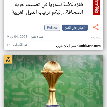
قفزة لافتة لسوريا في تصنيف حرية
الصحافة.. إليكم ترتيب الدول العربية
اخبار جزر القمر
Politics
May 04, 2026
منذ ٣ أشهر
VF17PD
عدد الكلمات: ٢٣١
•
arabic.cnn.com
سي ان ان عربي