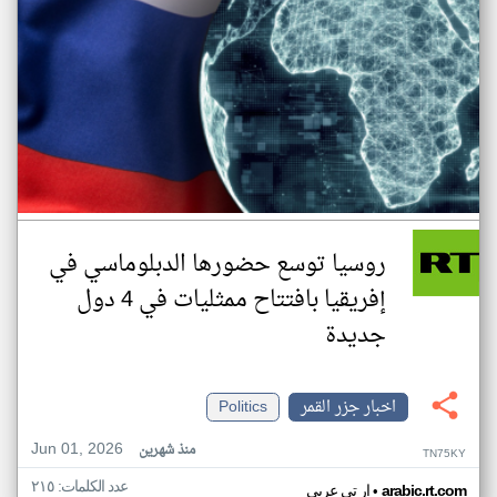
روسيا توسع حضورها الدبلوماسي في
إفريقيا بافتتاح ممثليات في 4 دول
جديدة
اخبار جزر القمر
Politics
Jun 01, 2026
منذ شهرين
TN75KY
عدد الكلمات: ٢١٥
•
arabic.rt.com
ار تي عربي