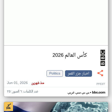
كأس العالم 2026
اخبار جزر القمر
Politics
Jun 01, 2026
منذ شهرين
PF63IT
عدد الكلمات: ٦ الصور: ٢٥
•
bbc.com
بي بي سي عربي