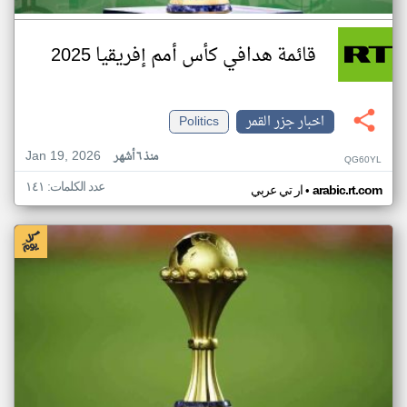
قائمة هدافي كأس أمم إفريقيا 2025
اخبار جزر القمر
Politics
Jan 19, 2026
منذ ٦ أشهر
QG60YL
عدد الكلمات: ١٤١
•
arabic.rt.com
ار تي عربي