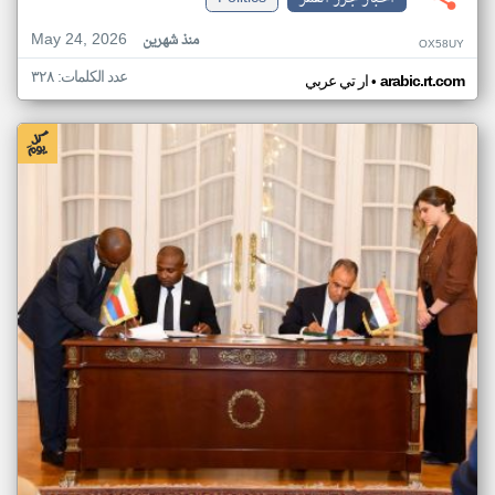
May 24, 2026
منذ شهرين
OX58UY
عدد الكلمات: ٣٢٨
•
arabic.rt.com
ار تي عربي