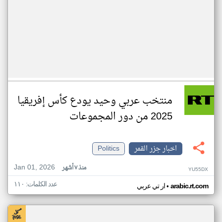
منتخب عربي وحيد يودع كأس إفريقيا
2025 من دور المجموعات
اخبار جزر القمر
Politics
Jan 01, 2026
منذ ٧ أشهر
YU55DX
عدد الكلمات: ١١٠
•
arabic.rt.com
ار تي عربي