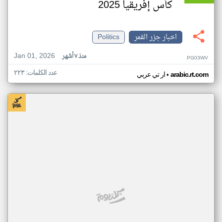
كأس إفريقيا 2025
اخبار جزر القمر
Politics
Jan 01, 2026
منذ ٧ أشهر
PG03WV
عدد الكلمات: ٢٢٣
•
arabic.rt.com
ار تي عربي