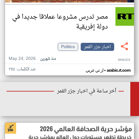
مصر تدرس مشروعا عملاقا جديدا في
دولة إفريقية
اخبار جزر القمر
Politics
May 24, 2026
منذ شهرين
NH91ES
عدد الكلمات: ٢٥٤
•
arabic.rt.com
ار تي عربي
أخر ساعة في اخبار جزر القمر