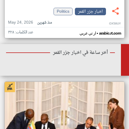
اخبار جزر القمر
Politics
May 24, 2026
منذ شهرين
OX58UY
عدد الكلمات: ٣٢٨
•
arabic.rt.com
ار تي عربي
أخر ساعة في اخبار جزر القمر