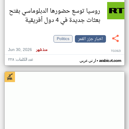
روسيا توسع حضورها الدبلوماسي بفتح
بعثات جديدة في 4 دول أفريقية
اخبار جزر القمر
Politics
Jun 30, 2026
منذ شهر
TG39ZI
عدد الكلمات: ٢٢٨
•
arabic.rt.com
ار تي عربي