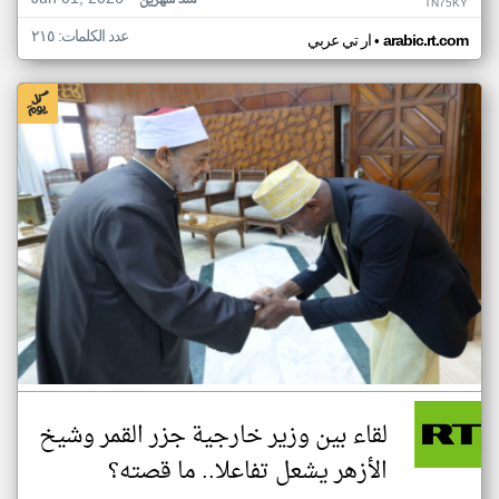
منذ شهرين
TN75KY
عدد الكلمات: ٢١٥
•
arabic.rt.com
ار تي عربي
لقاء بين وزير خارجية جزر القمر وشيخ
الأزهر يشعل تفاعلا.. ما قصته؟