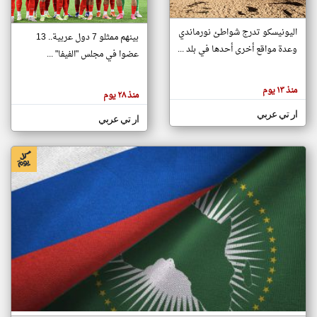
اليونيسكو تدرج شواطئ نورماندي
بينهم ممثلو 7 دول عربية.. 13
klyoum.com
وعدة مواقع أخرى أحدها في بلد ...
تغيير الدولة
عضوا في مجلس "الفيفا" ...
تعبر
مصادر الأخبار من جزر القمر
المقالات
الموجوده
اخبار جزر القمر على مدار الساعة
منذ ١٣ يوم
هنا عن
منذ ٢٨ يوم
وجهة
نظر
أهم اخبار جزر القمر العاجلة والمباشرة
ار تي عربي
كاتبيها.
ار تي عربي