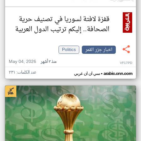
قفزة لافتة لسوريا في تصنيف حرية
الصحافة.. إليكم ترتيب الدول العربية
اخبار جزر القمر
Politics
May 04, 2026
منذ ٣ أشهر
VF17PD
عدد الكلمات: ٢٣١
•
arabic.cnn.com
سي ان ان عربي