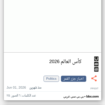
كأس العالم 2026
اخبار جزر القمر
Politics
Jun 01, 2026
منذ شهرين
PF63IT
عدد الكلمات: ٦ الصور: ٢٥
•
bbc.com
بي بي سي عربي