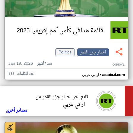
قائمة هدافي كأس أمم إفريقيا 2025
اخبار جزر القمر
Politics
Jan 19, 2026
منذ ٦ أشهر
QG60YL
عدد الكلمات: ١٤١
•
arabic.rt.com
ار تي عربي
تابع اخر اخبار جزر القمر من
ار تي عربي
مصادر أخرى