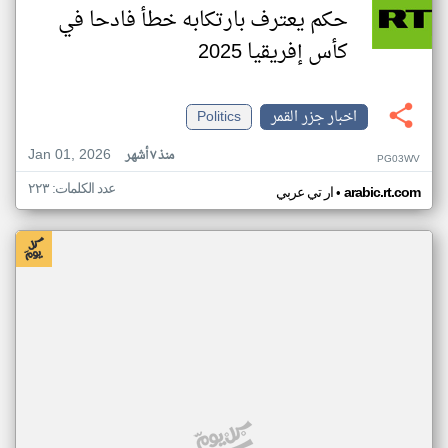
حكم يعترف بارتكابه خطأ فادحا في
كأس إفريقيا 2025
اخبار جزر القمر
Politics
Jan 01, 2026
منذ ٧ أشهر
PG03WV
عدد الكلمات: ٢٢٣
•
arabic.rt.com
ار تي عربي