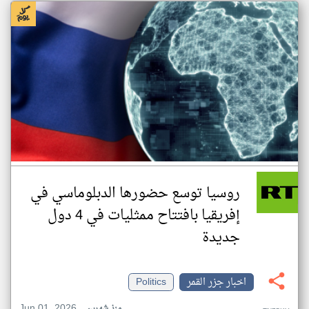
روسيا توسع حضورها الدبلوماسي في
إفريقيا بافتتاح ممثليات في 4 دول
جديدة
اخبار جزر القمر
Politics
Jun 01, 2026