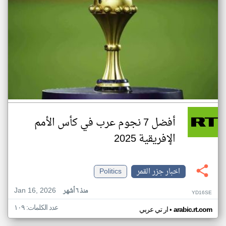
أفضل 7 نجوم عرب في كأس الأمم
الإفريقية 2025
اخبار جزر القمر
Politics
Jan 16, 2026
منذ ٦ أشهر
YD16SE
عدد الكلمات: ١٠٩
•
arabic.rt.com
ار تي عربي