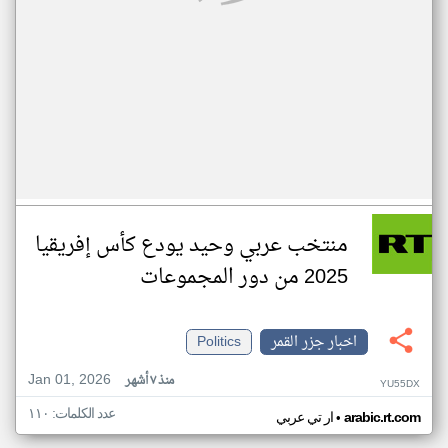
منتخب عربي وحيد يودع كأس إفريقيا
2025 من دور المجموعات
اخبار جزر القمر
Politics
Jan 01, 2026
منذ ٧ أشهر
YU55DX
عدد الكلمات: ١١٠
•
arabic.rt.com
ار تي عربي