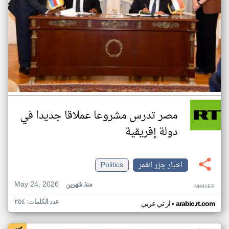
مصر تدرس مشروعا عملاقا جديدا في
دولة إفريقية
اخبار جزر القمر
Politics
May 24, 2026
منذ شهرين
NH91ES
عدد الكلمات: ٢٥٤
•
arabic.rt.com
ار تي عربي