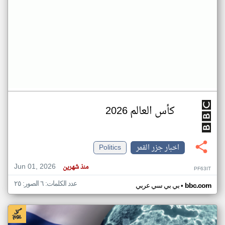
كأس العالم 2026
اخبار جزر القمر
Politics
Jun 01, 2026
منذ شهرين
PF63IT
عدد الكلمات: ٦ الصور: ٢٥
•
bbc.com
بي بي سي عربي