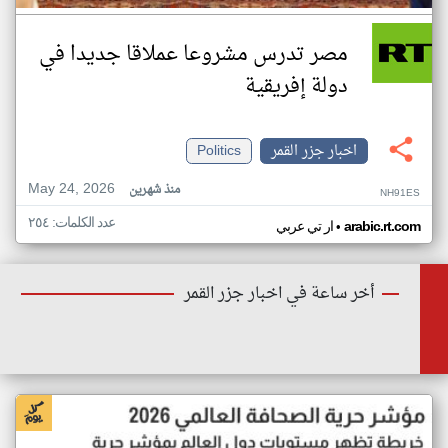
مصر تدرس مشروعا عملاقا جديدا في
دولة إفريقية
اخبار جزر القمر
Politics
May 24, 2026
منذ شهرين
NH91ES
عدد الكلمات: ٢٥٤
•
arabic.rt.com
ار تي عربي
أخر ساعة في اخبار جزر القمر