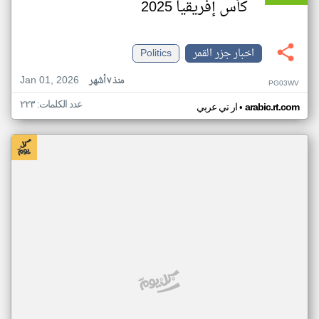
كأس إفريقيا 2025
اخبار جزر القمر
Politics
Jan 01, 2026
منذ ٧ أشهر
PG03WV
عدد الكلمات: ٢٢٣
•
arabic.rt.com
ار تي عربي