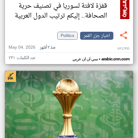
قفزة لافتة لسوريا في تصنيف حرية
الصحافة.. إليكم ترتيب الدول العربية
اخبار جزر القمر
Politics
May 04, 2026
منذ ٣ أشهر
VF17PD
عدد الكلمات: ٢٣١
•
arabic.cnn.com
سي ان ان عربي