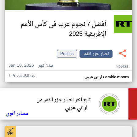
أفضل 7 نجوم عرب في كأس الأمم
الإفريقية 2025
اخبار جزر القمر
Politics
Jan 16, 2026
منذ ٦ أشهر
YD16SE
عدد الكلمات: ١٠٩
•
arabic.rt.com
ار تي عربي
تابع اخر اخبار جزر القمر من
ار تي عربي
مصادر أخرى