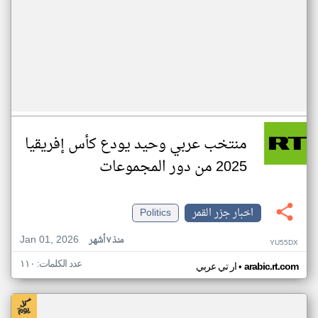
منتخب عربي وحيد يودع كأس إفريقيا
2025 من دور المجموعات
اخبار جزر القمر
Politics
Jan 01, 2026
منذ ٧ أشهر
YU55DX
عدد الكلمات: ١١٠
•
arabic.rt.com
ار تي عربي