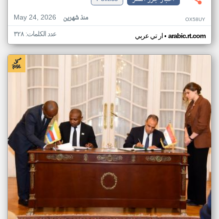
May 24, 2026
منذ شهرين
OX58UY
عدد الكلمات: ٣٢٨
•
arabic.rt.com
ار تي عربي