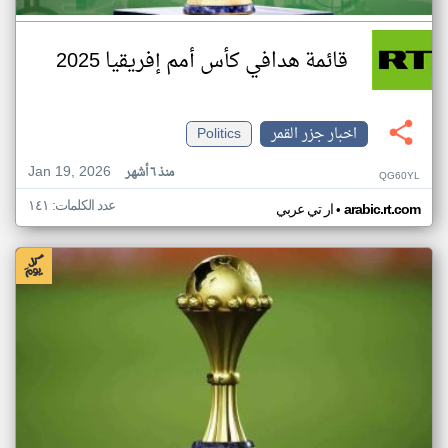
قائمة هدافي كأس أمم إفريقيا 2025
اخبار جزر القمر
Politics
Jan 19, 2026
منذ ٦ أشهر
QG60YL
عدد الكلمات: ١٤١
•
arabic.rt.com
ار تي عربي