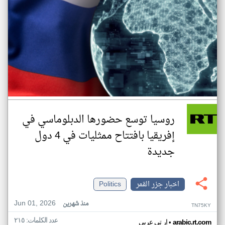
روسيا توسع حضورها الدبلوماسي في
إفريقيا بافتتاح ممثليات في 4 دول
جديدة
اخبار جزر القمر
Politics
Jun 01, 2026
منذ شهرين
TN75KY
عدد الكلمات: ٢١٥
•
arabic.rt.com
ار تي عربي