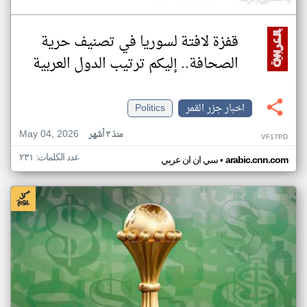
قفزة لافتة لسوريا في تصنيف حرية
الصحافة.. إليكم ترتيب الدول العربية
اخبار جزر القمر
Politics
May 04, 2026
منذ ٣ أشهر
VF17PD
عدد الكلمات: ٢٣١
•
arabic.cnn.com
سي ان ان عربي