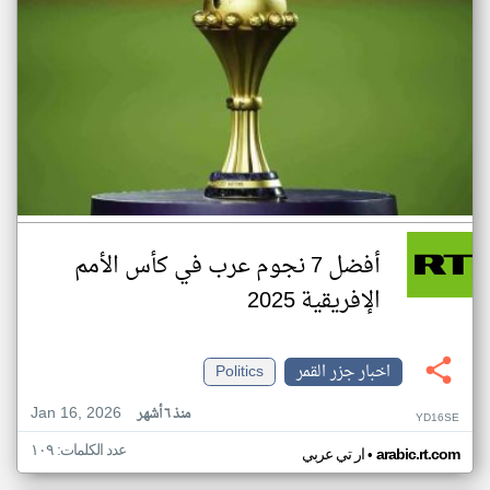
أفضل 7 نجوم عرب في كأس الأمم
الإفريقية 2025
اخبار جزر القمر
Politics
Jan 16, 2026
منذ ٦ أشهر
YD16SE
عدد الكلمات: ١٠٩
•
arabic.rt.com
ار تي عربي