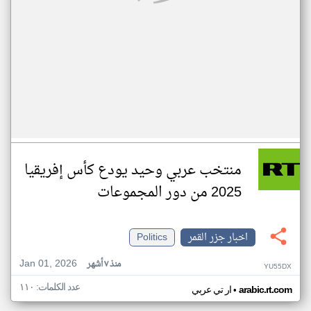
منتخب عربي وحيد يودع كأس إفريقيا
2025 من دور المجموعات
اخبار جزر القمر
Politics
Jan 01, 2026
منذ ٧ أشهر
YU55DX
عدد الكلمات: ١١٠
•
arabic.rt.com
ار تي عربي