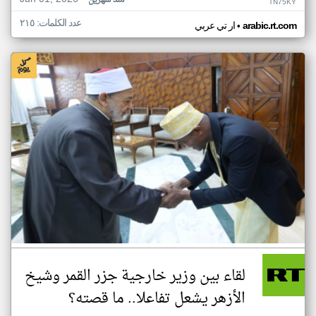
منذ شهرين
TN75KY
عدد الكلمات: ٢١٥
•
arabic.rt.com
ار تي عربي
لقاء بين وزير خارجية جزر القمر وشيخ
الأزهر يشعل تفاعلا.. ما قصته؟