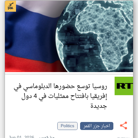
روسيا توسع حضورها الدبلوماسي في
إفريقيا بافتتاح ممثليات في 4 دول
جديدة
اخبار جزر القمر
Politics
Jun 01, 2026