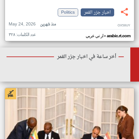
اخبار جزر القمر
Politics
May 24, 2026
منذ شهرين
OX58UY
عدد الكلمات: ٣٢٨
•
arabic.rt.com
ار تي عربي
أخر ساعة في اخبار جزر القمر