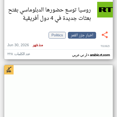
روسيا توسع حضورها الدبلوماسي بفتح
بعثات جديدة في 4 دول أفريقية
اخبار جزر القمر
Politics
Jun 30, 2026
منذ شهر
TG39ZI
عدد الكلمات: ٢٢٨
•
arabic.rt.com
ار تي عربي