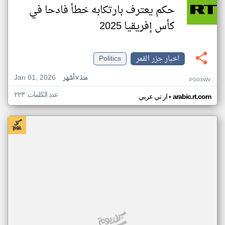
حكم يعترف بارتكابه خطأ فادحا في
كأس إفريقيا 2025
اخبار جزر القمر
Politics
Jan 01, 2026
منذ ٧ أشهر
PG03WV
عدد الكلمات: ٢٢٣
•
arabic.rt.com
ار تي عربي