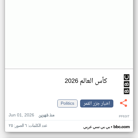
كأس العالم 2026
اخبار جزر القمر
Politics
Jun 01, 2026
منذ شهرين
PF63IT
عدد الكلمات: ٦ الصور: ٢٥
•
bbc.com
بي بي سي عربي