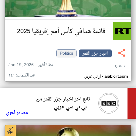
قائمة هدافي كأس أمم إفريقيا 2025
اخبار جزر القمر
Politics
Jan 19, 2026
منذ ٦ أشهر
QG60YL
عدد الكلمات: ١٤١
•
arabic.rt.com
ار تي عربي
تابع اخر اخبار جزر القمر من
بي بي سي عربي
مصادر أخرى