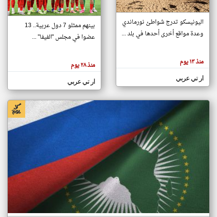
اليونيسكو تدرج شواطئ نورماندي
بينهم ممثلو 7 دول عربية.. 13
klyoum.com
وعدة مواقع أخرى أحدها في بلد ...
تغيير الدولة
عضوا في مجلس "الفيفا" ...
تعبر
مصادر الأخبار من جزر القمر
المقالات
الموجوده
اخبار جزر القمر على مدار الساعة
منذ ١٣ يوم
هنا عن
منذ ٢٨ يوم
وجهة
نظر
أهم اخبار جزر القمر العاجلة والمباشرة
ار تي عربي
كاتبيها.
ار تي عربي