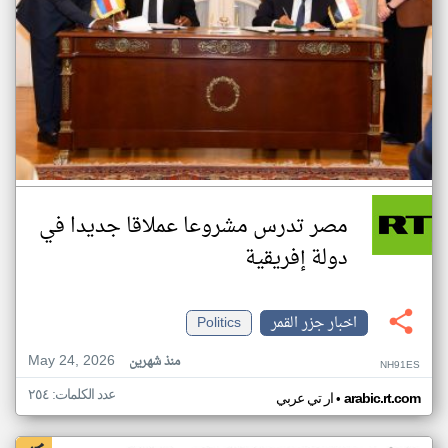
مصر تدرس مشروعا عملاقا جديدا في
دولة إفريقية
اخبار جزر القمر
Politics
May 24, 2026
منذ شهرين
NH91ES
عدد الكلمات: ٢٥٤
•
arabic.rt.com
ار تي عربي