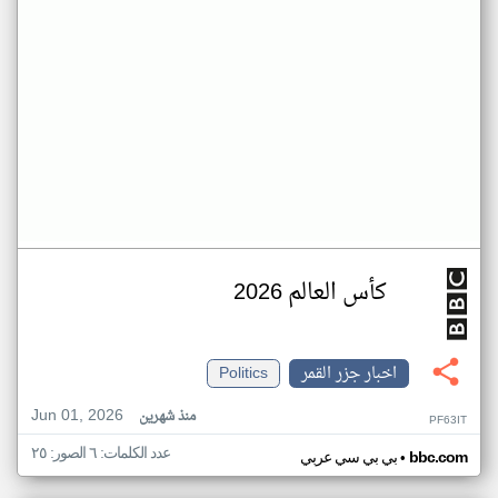
كأس العالم 2026
اخبار جزر القمر
Politics
Jun 01, 2026
منذ شهرين
PF63IT
عدد الكلمات: ٦ الصور: ٢٥
•
bbc.com
بي بي سي عربي