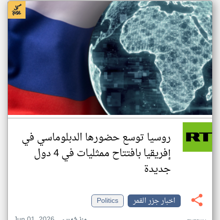
روسيا توسع حضورها الدبلوماسي في
إفريقيا بافتتاح ممثليات في 4 دول
جديدة
اخبار جزر القمر
Politics
Jun 01, 2026