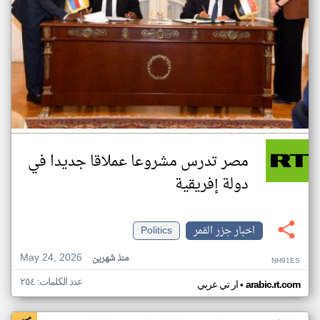
مصر تدرس مشروعا عملاقا جديدا في
دولة إفريقية
اخبار جزر القمر
Politics
May 24, 2026
منذ شهرين
NH91ES
عدد الكلمات: ٢٥٤
•
arabic.rt.com
ار تي عربي