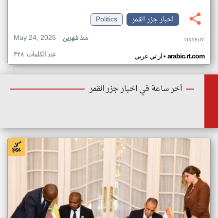
اخبار جزر القمر
Politics
May 24, 2026
منذ شهرين
OX58UY
عدد الكلمات: ٣٢٨
•
arabic.rt.com
ار تي عربي
أخر ساعة في اخبار جزر القمر