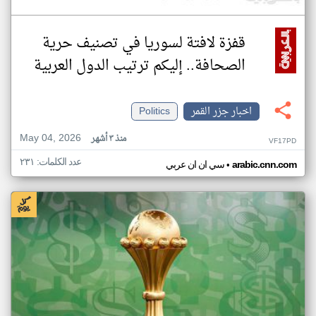
قفزة لافتة لسوريا في تصنيف حرية
الصحافة.. إليكم ترتيب الدول العربية
اخبار جزر القمر
Politics
May 04, 2026
منذ ٣ أشهر
VF17PD
عدد الكلمات: ٢٣١
•
arabic.cnn.com
سي ان ان عربي