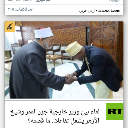
منذ شهرين
TN75KY
عدد الكلمات: ٢١٥
•
arabic.rt.com
ار تي عربي
لقاء بين وزير خارجية جزر القمر وشيخ
الأزهر يشعل تفاعلا.. ما قصته؟