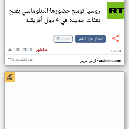
روسيا توسع حضورها الدبلوماسي بفتح
بعثات جديدة في 4 دول أفريقية
اخبار جزر القمر
Politics
Jun 30, 2026
منذ شهر
TG39ZI
عدد الكلمات: ٢٢٨
•
arabic.rt.com
ار تي عربي