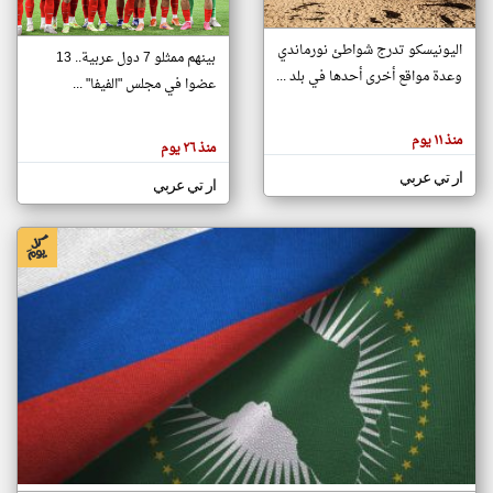
اليونيسكو تدرج شواطئ نورماندي
بينهم ممثلو 7 دول عربية.. 13
klyoum.com
وعدة مواقع أخرى أحدها في بلد ...
تغيير الدولة
عضوا في مجلس "الفيفا" ...
تعبر
مصادر الأخبار من جزر القمر
المقالات
الموجوده
اخبار جزر القمر على مدار الساعة
منذ ١١ يوم
هنا عن
منذ ٢٦ يوم
وجهة
نظر
أهم اخبار جزر القمر العاجلة والمباشرة
ار تي عربي
كاتبيها.
ار تي عربي