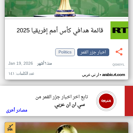
قائمة هدافي كأس أمم إفريقيا 2025
اخبار جزر القمر
Politics
Jan 19, 2026
منذ ٦ أشهر
QG60YL
عدد الكلمات: ١٤١
•
arabic.rt.com
ار تي عربي
تابع اخر اخبار جزر القمر من
سي ان ان عربي
مصادر أخرى