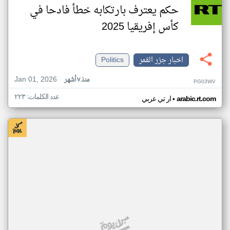
حكم يعترف بارتكابه خطأ فادحا في
كأس إفريقيا 2025
اخبار جزر القمر
Politics
Jan 01, 2026
منذ ٧ أشهر
PG03WV
عدد الكلمات: ٢٢٣
•
arabic.rt.com
ار تي عربي