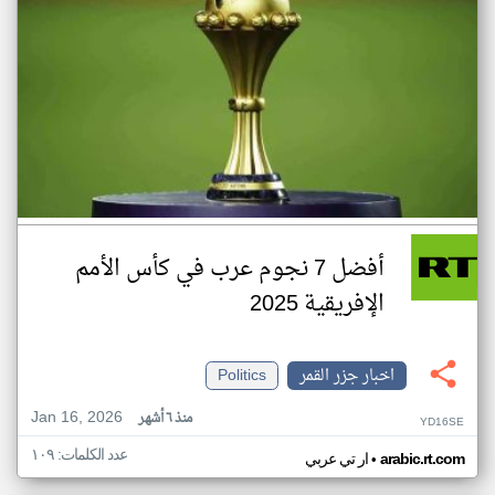
أفضل 7 نجوم عرب في كأس الأمم
الإفريقية 2025
اخبار جزر القمر
Politics
Jan 16, 2026
منذ ٦ أشهر
YD16SE
عدد الكلمات: ١٠٩
•
arabic.rt.com
ار تي عربي