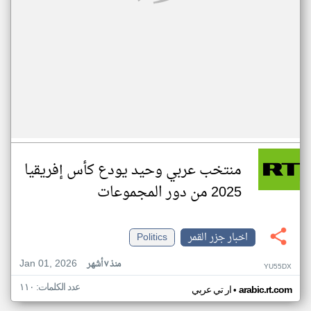
منتخب عربي وحيد يودع كأس إفريقيا
2025 من دور المجموعات
اخبار جزر القمر
Politics
Jan 01, 2026
منذ ٧ أشهر
YU55DX
عدد الكلمات: ١١٠
•
arabic.rt.com
ار تي عربي