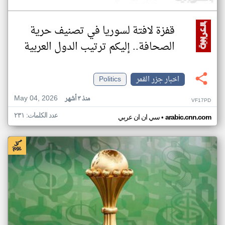
قفزة لافتة لسوريا في تصنيف حرية
الصحافة.. إليكم ترتيب الدول العربية
اخبار جزر القمر
Politics
May 04, 2026
منذ ٣ أشهر
VF17PD
عدد الكلمات: ٢٣١
•
arabic.cnn.com
سي ان ان عربي