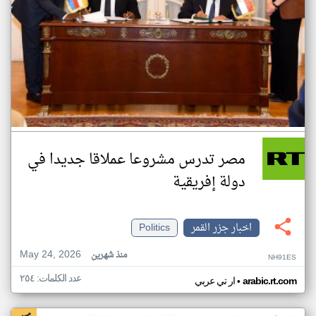
مصر تدرس مشروعا عملاقا جديدا في
دولة إفريقية
اخبار جزر القمر
Politics
May 24, 2026
منذ شهرين
NH91ES
عدد الكلمات: ٢٥٤
•
arabic.rt.com
ار تي عربي