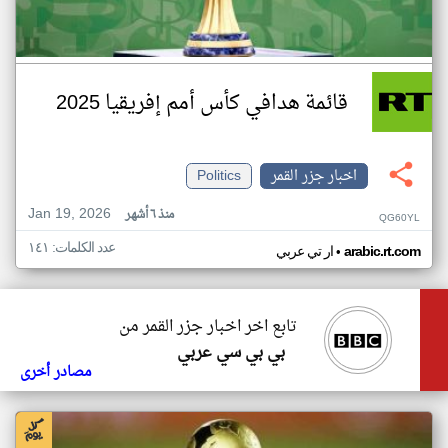
قائمة هدافي كأس أمم إفريقيا 2025
اخبار جزر القمر
Politics
Jan 19, 2026
منذ ٦ أشهر
QG60YL
عدد الكلمات: ١٤١
•
arabic.rt.com
ار تي عربي
تابع اخر اخبار جزر القمر من
بي بي سي عربي
مصادر أخرى