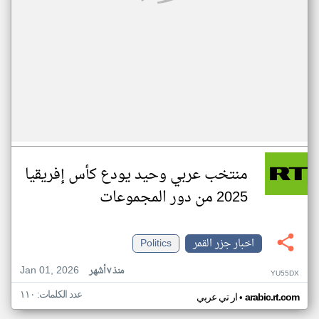
منتخب عربي وحيد يودع كأس إفريقيا
2025 من دور المجموعات
اخبار جزر القمر
Politics
Jan 01, 2026
منذ ٧ أشهر
YU55DX
عدد الكلمات: ١١٠
•
arabic.rt.com
ار تي عربي