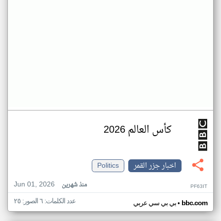
كأس العالم 2026
اخبار جزر القمر
Politics
Jun 01, 2026
منذ شهرين
PF63IT
عدد الكلمات: ٦ الصور: ٢٥
•
bbc.com
بي بي سي عربي