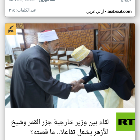
منذ شهرين
TN75KY
عدد الكلمات: ٢١٥
•
arabic.rt.com
ار تي عربي
لقاء بين وزير خارجية جزر القمر وشيخ
الأزهر يشعل تفاعلا.. ما قصته؟