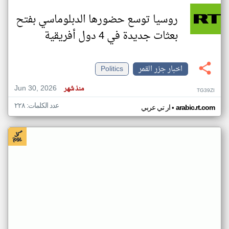
روسيا توسع حضورها الدبلوماسي بفتح
بعثات جديدة في 4 دول أفريقية
اخبار جزر القمر
Politics
Jun 30, 2026
منذ شهر
TG39ZI
عدد الكلمات: ٢٢٨
•
arabic.rt.com
ار تي عربي