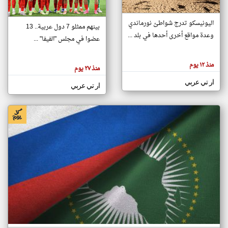
اليونيسكو تدرج شواطئ نورماندي
بينهم ممثلو 7 دول عربية.. 13
klyoum.com
وعدة مواقع أخرى أحدها في بلد ...
تغيير الدولة
عضوا في مجلس "الفيفا" ...
تعبر
مصادر الأخبار من جزر القمر
المقالات
الموجوده
اخبار جزر القمر على مدار الساعة
منذ ١٢ يوم
هنا عن
منذ ٢٧ يوم
وجهة
نظر
أهم اخبار جزر القمر العاجلة والمباشرة
ار تي عربي
كاتبيها.
ار تي عربي