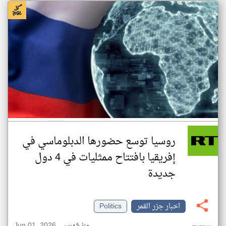
روسيا توسع حضورها الدبلوماسي في
إفريقيا بافتتاح ممثليات في 4 دول
جديدة
اخبار جزر القمر
Politics
Jun 01, 2026