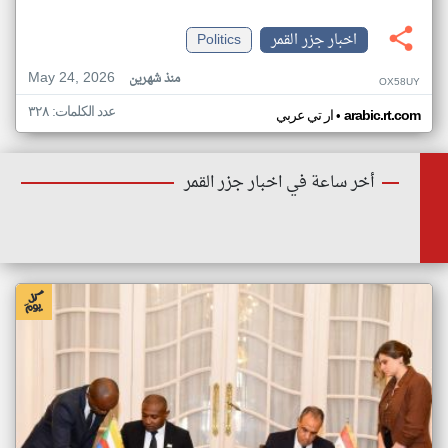
اخبار جزر القمر
Politics
May 24, 2026
منذ شهرين
OX58UY
عدد الكلمات: ٣٢٨
•
arabic.rt.com
ار تي عربي
أخر ساعة في اخبار جزر القمر