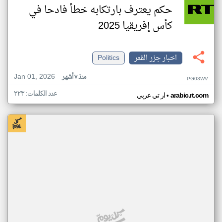
حكم يعترف بارتكابه خطأ فادحا في
كأس إفريقيا 2025
اخبار جزر القمر
Politics
Jan 01, 2026
منذ ٧ أشهر
PG03WV
عدد الكلمات: ٢٢٣
•
arabic.rt.com
ار تي عربي