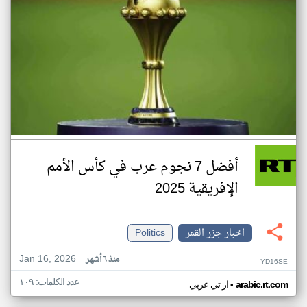
أفضل 7 نجوم عرب في كأس الأمم
الإفريقية 2025
اخبار جزر القمر
Politics
Jan 16, 2026
منذ ٦ أشهر
YD16SE
عدد الكلمات: ١٠٩
•
arabic.rt.com
ار تي عربي