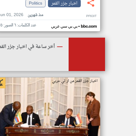
اخبار جزر القمر
Politics
Jun 01, 2026
منذ شهرين
PF63IT
عدد الكلمات: ٦ الصور: ٢٥
•
bbc.com
بي بي سي عربي
أخر ساعة في اخبار جزر القم
اخبار جزر القمر من ار تي عربي