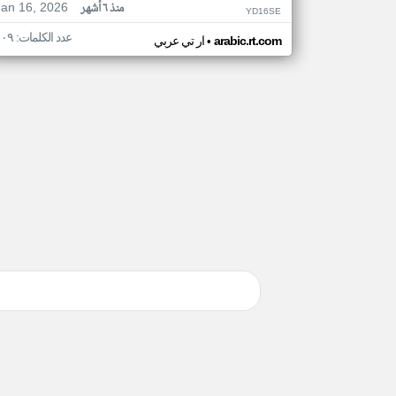
Jan 16, 2026
منذ ٦ أشهر
YD16SE
عدد الكلمات: ١٠٩
•
arabic.rt.com
ار تي عربي