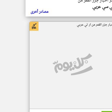
ر اخبار جزر القمر من
ي سي عربي
مصادر أخرى
بار جزر القمر من ار تي عربي