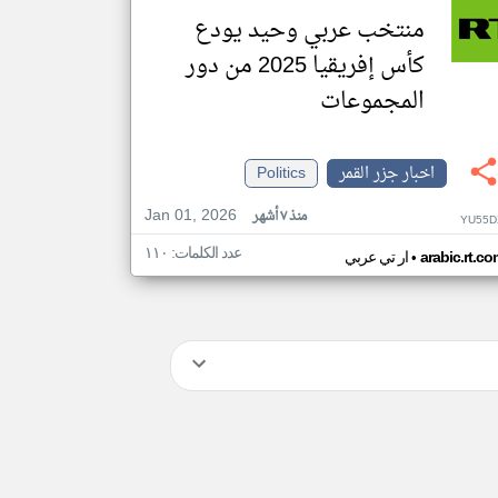
منتخب عربي وحيد يودع
كأس إفريقيا 2025 من دور
المجموعات
اخبار جزر القمر
Politics
Jan 01, 2026
منذ ٧ أشهر
YU55D
عدد الكلمات: ١١٠
•
arabic.rt.c
ار تي عربي