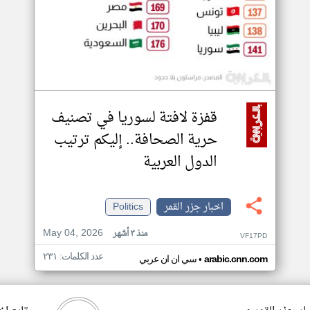
قفزة لافتة لسوريا في تصنيف
حرية الصحافة.. إليكم ترتيب
الدول العربية
اخبار جزر القمر
Politics
May 04, 2026
منذ ٣ أشهر
VF17PD
عدد الكلمات: ٢٣١
•
arabic.cnn.com
سي ان ان عربي