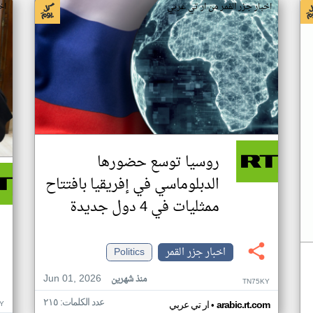
اخبار جزر القمر من ار تي عربي
اخ
روسيا توسع حضورها
الدبلوماسي في إفريقيا بافتتاح
ممثليات في 4 دول جديدة
اخبار جزر القمر
Politics
Jun 01, 2026
منذ شهرين
TN75KY
عدد الكلمات: ٢١٥
•
Y
arabic.rt.com
ار تي عربي