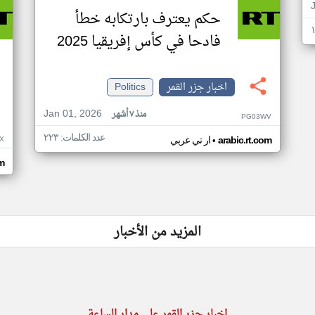
حكم يعترف بارتكابه خطأ
فادحا في كأس إفريقيا 2025
اخبار جزر القمر
Politics
Jan 01, 2026
منذ ٧ أشهر
PG03WV
عدد الكلمات: ٢٢٣
•
X
arabic.rt.com
ار تي عربي
om
المزيد من الأخبار
اخبار جزر القمر على مدار الساعة