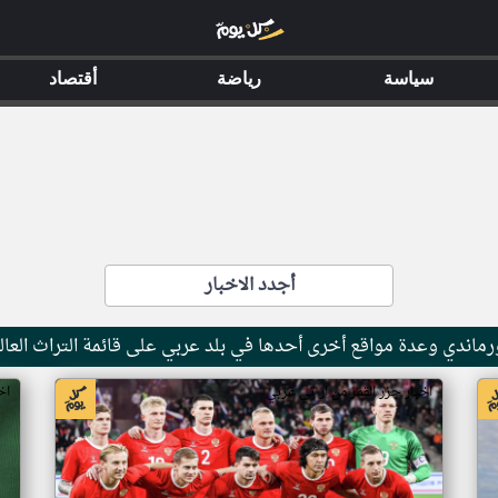
سياسة
رياضة
أقتصاد
أجدد الاخبار
ماندي وعدة مواقع أخرى أحدها في بلد عربي على قائمة التراث العال
اخبار جزر القمر من ار تي عربي
اخ