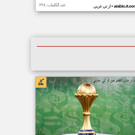
عدد الكلمات: ٣٢٨
•
arabic.rt.c
ار تي عربي
بار جزر القمر من ار تي عربي