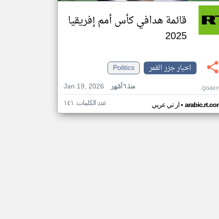
قائمة هدافي كأس أمم إفريقيا
2025
اخبار جزر القمر
Politics
Jan 19, 2026
منذ ٦ أشهر
QG60Y
عدد الكلمات: ١٤١
•
arabic.rt.c
ار تي عربي