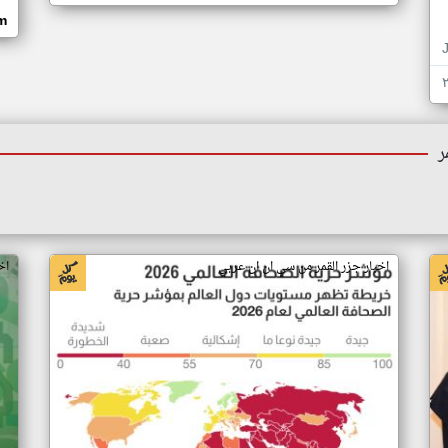
om
ر
اخبار جزر القمر من سي ان ان عربي
اخ