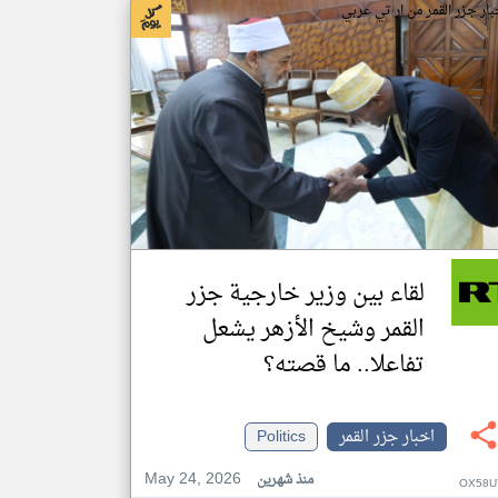
بار جزر القمر من ار تي عربي
لقاء بين وزير خارجية جزر
القمر وشيخ الأزهر يشعل
تفاعلا.. ما قصته؟
اخبار جزر القمر
Politics
May 24, 2026
منذ شهرين
OX58U