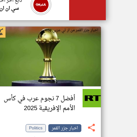
تابع اخر اخب
سي ان ان
اخبار جزر القمر من ار تي عربي
أفضل 7 نجوم عرب في كأس
الأمم الإفريقية 2025
اخبار جزر القمر
Politics