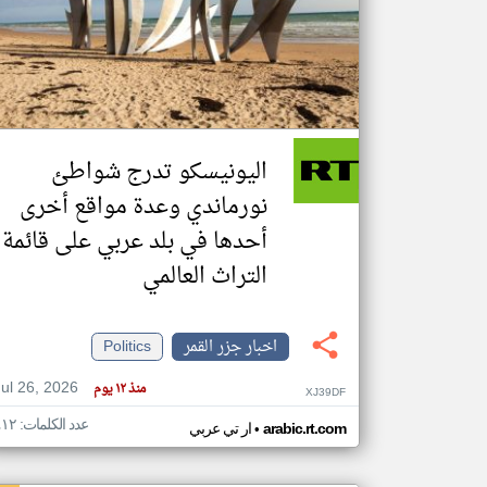
تعبر
المقالات
الموجوده
هنا عن
وجهة
اليونيسكو تدرج شواطئ
نظر
كاتبيها.
نورماندي وعدة مواقع أخرى
أحدها في بلد عربي على قائمة
التراث العالمي
اخبار جزر القمر
Politics
Jul 26, 2026
منذ ١٢ يوم
XJ39DF
عدد الكلمات: ٤١٢
•
arabic.rt.com
ار تي عربي