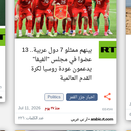
بينهم ممثلو 7 دول عربية.. 13
عضوا في مجلس "الفيفا"
يدعمون عودة روسيا لكرة
القدم العالمية
ZI
اخبار جزر القمر
Politics
om
Jul 11, 2026
منذ ٢٧ يوم
EE45AI
عدد الكلمات: ٢٢٦
•
arabic.rt.com
ار تي عربي