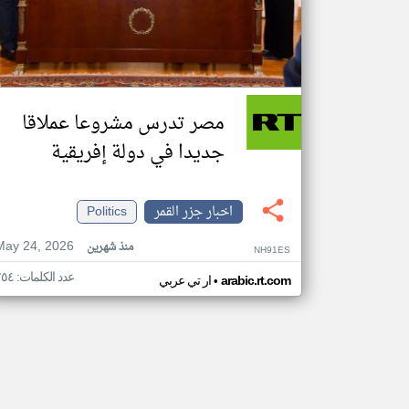
مصر تدرس مشروعا عملاقا
جديدا في دولة إفريقية
اخبار جزر القمر
Politics
May 24, 2026
منذ شهرين
NH91ES
عدد الكلمات: ٢٥٤
•
arabic.rt.com
ار تي عربي