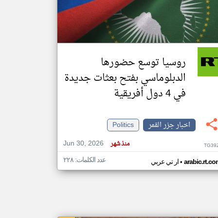
klyoum.com
تغيير الدولة
مصادر الأخبار من جزر القمر
روسيا توسع حضورها
اخبار جزر القمر على مدار الساعة
الدبلوماسي بفتح بعثات جديدة
أهم اخبار جزر القمر العاجلة والمباشرة
في 4 دول أفريقية
اخبار جزر القمر
Politics
Jun 30, 2026
منذ شهر
TG39
عدد الكلمات: ٢٢٨
•
arabic.rt.c
ار تي عربي